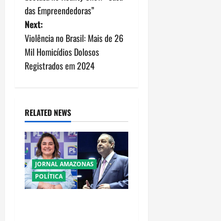
das Empreendedoras”
t
Next:
n
Violência no Brasil: Mais de 26
Mil Homicídios Dolosos
a
Registrados em 2024
v
i
RELATED NEWS
g
a
t
JORNAL AMAZONAS
POLÍTICA
i
o
Cenário eleitoral no
Amazonas aponta disputa