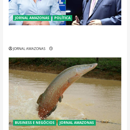
JORNAL AMAZONAS
POLÍTICA
Cenário eleitoral no Amazonas aponta disputa
acirrada entre Omar Aziz e Maria do Carmo
JORNAL AMAZONAS
BUSINESS E NEGÓCIOS
JORNAL AMAZONAS