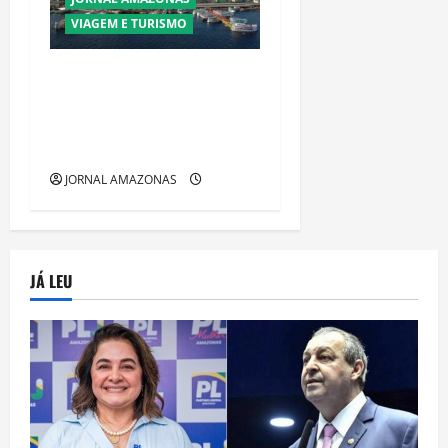
VIAGEM E TURISMO
Manaus Além dos Cartões-
Postais: Descubra Espaços
Gratuitos que Revelam a
Alma da Cidade
JORNAL AMAZONAS
JÁ LEU