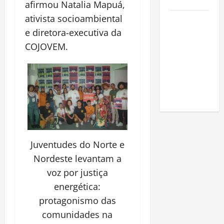
Amazônia
afirmou Natalia Mapuá,
ativista socioambiental
Como fazer
e diretora-executiva da
uma horta
em casa:
COJOVEM.
guia
completo
para
iniciantes
Juventudes do Norte e
Nordeste levantam a
voz por justiça
energética:
protagonismo das
comunidades na