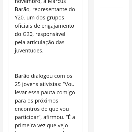
novembro, a Marcus
Cidade
Barão, representante do
Incêndios
Y20, um dos grupos
Florestais
oficiais de engajamento
na
do G20, responsável
Amazônia
pela articulação das
Ameaçam o
Futuro do
juventudes.
Bioma
Castanha-
Barão dialogou com os
do-Pará ou
Castanha-
25 jovens ativistas: “Vou
da-
levar essa pauta comigo
Amazônia?
para os próximos
Conheça o
encontros de que vou
Tesouro
participar”, afirmou. “É a
Brasileiro
primeira vez que vejo
que