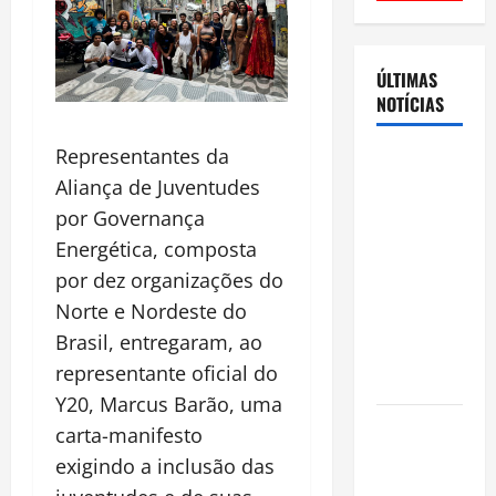
ÚLTIMAS
NOTÍCIAS
Representantes da
Cenário
Aliança de Juventudes
eleitoral no
Amazonas
por Governança
aponta
Energética, composta
disputa
por dez organizações do
acirrada
Norte e Nordeste do
entre Omar
Brasil, entregaram, ao
Aziz e Maria
representante oficial do
do Carmo
Y20, Marcus Barão, uma
Ibama
carta-manifesto
declara
exigindo a inclusão das
pirarucu