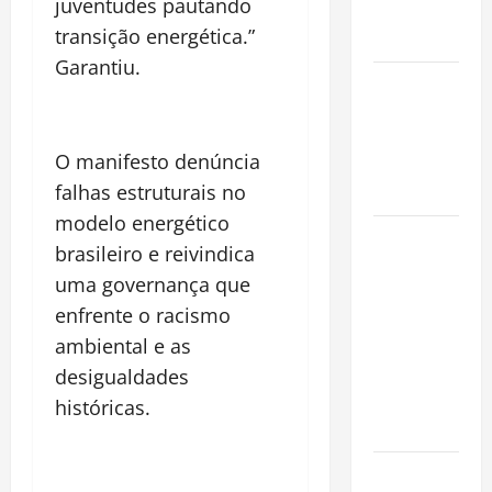
juventudes pautando
Conquista o
transição energética.”
Mundo
Garantiu.
Oropouche:
Uma
Doença
O manifesto denúncia
Tropical
falhas estruturais no
Emergente
modelo energético
Dengue,
brasileiro e reivindica
zika e
uma governança que
chikungunya:
enfrente o racismo
como
ambiental e as
prevenir as
doenças do
desigualdades
Aedes
históricas.
aegypti
Planejamento