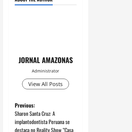
JORNAL AMAZONAS
Administrator
View All Posts
P
Previous:
Sharon Santa Cruz: A
o
implantodontista Peruana se
s
destaca no Reality Show “Casa