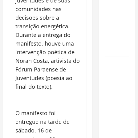
juventudes e de suas
espécie
comunidades nas
invasora
decisões sobre a
fora da
transição energética.
Amazônia e
libera abate
Durante a entrega do
sem
manifesto, houve uma
restrições
intervenção poética de
Norah Costa, artivista do
Manaus
Fórum Paraense de
Além dos
Cartões-
Juventudes (poesia ao
Postais:
final do texto).
Descubra
Espaços
Gratuitos
O manifesto foi
que
entregue na tarde de
Revelam a
sábado, 16 de
Alma da