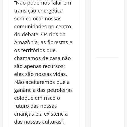
financeiro é
“Não podemos falar em
a chave
transição energética
para
sem colocar nossas
preservar
comunidades no centro
patrimônio
do debate. Os rios da
e garantir o
Amazônia, as florestas e
futuro da
os territórios que
família
chamamos de casa não
Garimpo
são apenas recursos;
ilegal
eles são nossas vidas.
transforma
Não aceitaremos que a
redes
ganância das petroleiras
sociais em
coloque em risco o
vitrine para
futuro das nossas
atividade
clandestina
crianças e a existência
na
das nossas culturas”,