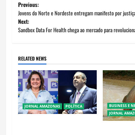
P
Previous:
Jovens do Norte e Nordeste entregam manifesto por justiça
o
Next:
s
Sandbox Data For Health chega ao mercado para revolucion
t
n
RELATED NEWS
a
v
i
g
BUSINESS E 
JORNAL AMAZONAS
POLÍTICA
JORNAL AMA
a
Cenário eleitoral no Amazonas
Ibama declara 
aponta disputa acirrada entre
t