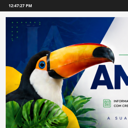
Skip
12:47:28 PM
to
content