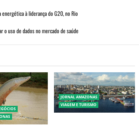
 energética à liderança do G20, no Rio
ar o uso de dados no mercado de saúde
JORNAL AMAZONAS
VIAGEM E TURISMO
NEGÓCIOS
ZONAS
Manaus Além dos Cartões-Postais:
Descubra Espaços Gratuitos que
pirarucu espécie
Revelam a Alma da Cidade