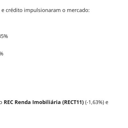
s e crédito impulsionaram o mercado:
,35%
2%
do
REC Renda Imobiliária (RECT11)
(-1,63%) e