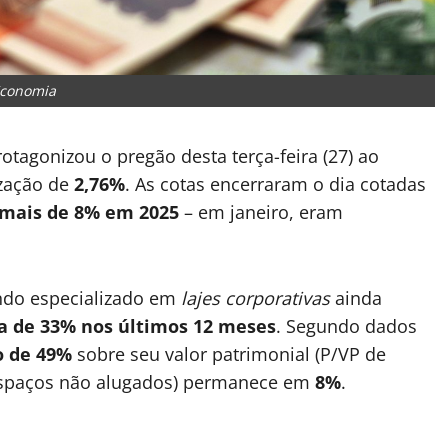
conomia
otagonizou o pregão desta terça-feira (27) ao
ização de
2,76%
. As cotas encerraram o dia cotadas
mais de 8% em 2025
– em janeiro, eram
ndo especializado em
lajes corporativas
ainda
a de 33% nos últimos 12 meses
. Segundo dados
o de 49%
sobre seu valor patrimonial (P/VP de
 (espaços não alugados) permanece em
8%
.