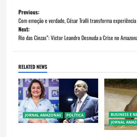
P
Previous:
Com emoção e verdade, César Tralli transforma experiência
o
Next:
s
Rio das Cinzas”: Victor Leandro Desnuda a Crise no Amazon
t
n
RELATED NEWS
a
v
i
g
BUSINESS E 
JORNAL AMAZONAS
POLÍTICA
JORNAL AMA
a
Cenário eleitoral no Amazonas