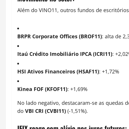
Além do VINO11, outros fundos de escritório
BRPR Corporate Offices (BROF11)
: alta de 2
Itaú Crédito Imobiliário IPCA (ICRI11)
: +2,0
HSI Ativos Financeiros (HSAF11)
: +1,72%
Kinea FOF (KFOF11)
: +1,69%
No lado negativo, destacaram-se as quedas 
do
VBI CRI (CVBI11)
(-1,51%).
IFIX reage com alívio nos juros futuros: