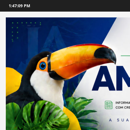
Skip
1:47:11 PM
to
content