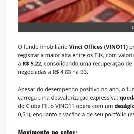
E
O fundo imobiliário
Vinci Offices (VINO11)
pr
registrar a maior alta entre os FIIs, com valor
a
R$ 5,22
, consolidando uma recuperação de
negociadas a R$ 4,83 na B3.
Apesar do desempenho positivo no ano, o fu
carrega uma desvalorização expressiva:
qued
do Clube FII, o VINO11 opera com um
desági
0,51), enquanto a vacância de seu portfólio
Movimento no setor: