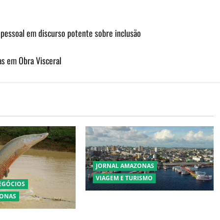
 pessoal em discurso potente sobre inclusão
as em Obra Visceral
JORNAL AMAZONAS
VIAGEM E TURISMO
NEGÓCIOS
ZONAS
Manaus Além dos Cartões-Postais:
Descubra Espaços Gratuitos que