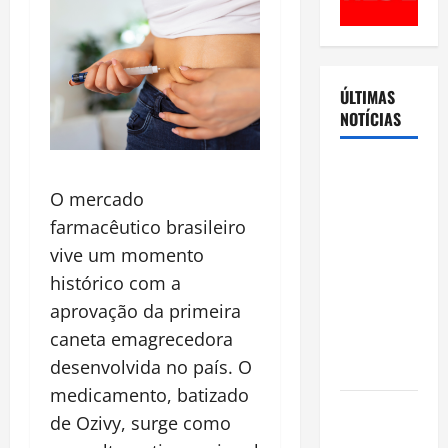
ÚLTIMAS
NOTÍCIAS
Cenário
eleitoral no
O mercado
Amazonas
farmacêutico brasileiro
aponta
vive um momento
disputa
histórico com a
acirrada
aprovação da primeira
entre Omar
caneta emagrecedora
Aziz e Maria
desenvolvida no país. O
do Carmo
medicamento, batizado
Ibama
de Ozivy, surge como
declara