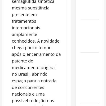
semaglutida sintética,
que
mesma substância
Conquista o
presente em
Mundo
tratamentos
Oropouche:
internacionais
Uma
amplamente
Doença
conhecidos. A novidade
Tropical
chega pouco tempo
Emergente
após o encerramento da
Dengue,
patente do
zika e
medicamento original
chikungunya:
no Brasil, abrindo
como
espaço para a entrada
prevenir as
doenças do
de concorrentes
Aedes
nacionais e uma
aegypti
possível redução nos