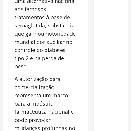
uma alternativa nacional
pirarucu
aos famosos
espécie
tratamentos à base de
invasora
semaglutida, substância
fora da
Amazônia e
que ganhou notoriedade
libera abate
mundial por auxiliar no
sem
controle do diabetes
restrições
tipo 2 e na perda de
peso.
Manaus
Além dos
A autorização para
Cartões-
comercialização
Postais:
representa um marco
Descubra
Espaços
para a indústria
Gratuitos
farmacêutica nacional e
que
pode provocar
Revelam a
mudanças profundas no