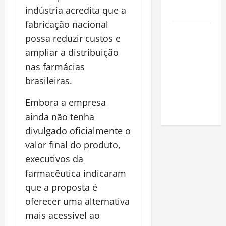
na
indústria acredita que a
Amazônia
fabricação nacional
Como fazer
possa reduzir custos e
uma horta
ampliar a distribuição
em casa:
nas farmácias
guia
brasileiras.
completo
para
Embora a empresa
iniciantes
ainda não tenha
divulgado oficialmente o
valor final do produto,
executivos da
farmacêutica indicaram
que a proposta é
oferecer uma alternativa
mais acessível ao