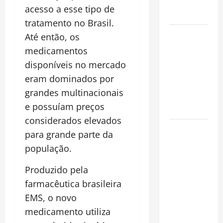
Alma da
acesso a esse tipo de
Cidade
tratamento no Brasil.
Incêndios
Até então, os
Florestais
medicamentos
na
disponíveis no mercado
Amazônia
eram dominados por
Ameaçam o
grandes multinacionais
Futuro do
e possuíam preços
Bioma
considerados elevados
Castanha-
para grande parte da
do-Pará ou
população.
Castanha-
da-
Produzido pela
Amazônia?
farmacêutica brasileira
Conheça o
EMS, o novo
Tesouro
medicamento utiliza
Brasileiro