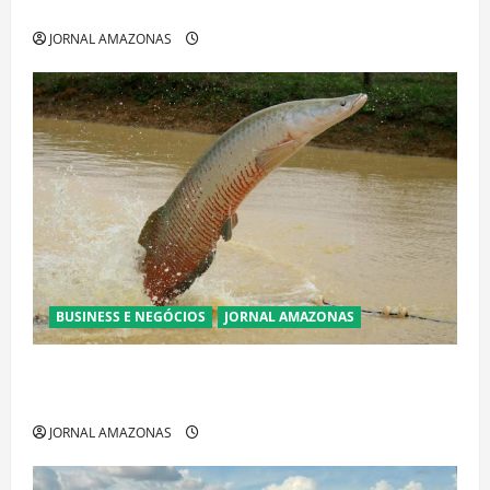
acirrada entre Omar Aziz e Maria do Carmo
JORNAL AMAZONAS
BUSINESS E NEGÓCIOS
JORNAL AMAZONAS
Ibama declara pirarucu espécie invasora fora da
Amazônia e libera abate sem restrições
JORNAL AMAZONAS