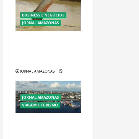
BUSINESS E NEGÓCIOS
JORNAL AMAZONAS
Ibama declara pirarucu
espécie invasora fora da
Amazônia e libera abate sem
restrições
JORNAL AMAZONAS
JORNAL AMAZONAS
VIAGEM E TURISMO
Manaus Além dos Cartões-
Postais: Descubra Espaços
Gratuitos que Revelam a