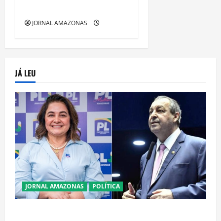
Alma da Cidade
JORNAL AMAZONAS
JÁ LEU
JORNAL AMAZONAS
POLÍTICA
Cenário eleitoral no Amazonas aponta disputa