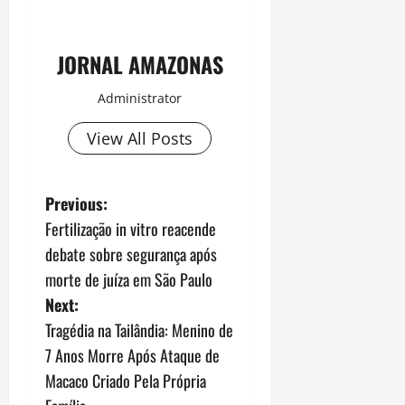
JORNAL AMAZONAS
Administrator
View All Posts
P
Previous:
Fertilização in vitro reacende
o
debate sobre segurança após
s
morte de juíza em São Paulo
Next:
t
Tragédia na Tailândia: Menino de
n
7 Anos Morre Após Ataque de
Macaco Criado Pela Própria
a