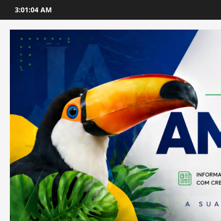
Skip
3:01:05 AM
to
content