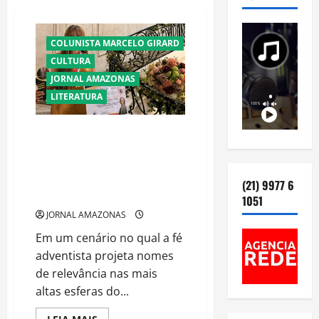
COLUNISTA MARCELO GIRARD
CULTURA
JORNAL AMAZONAS
LITERATURA
ADVOGADA ADVENTISTA DE
RORAIMA GANHA PROJEÇÃO
INTERNACIONAL COM
TRAJETÓRIA ASSOCIADA A
(21) 9977 6
RODRIGO SILVA E BEN CARSON
1051
JORNAL AMAZONAS
Em um cenário no qual a fé
adventista projeta nomes
de relevância nas mais
altas esferas do...
Read