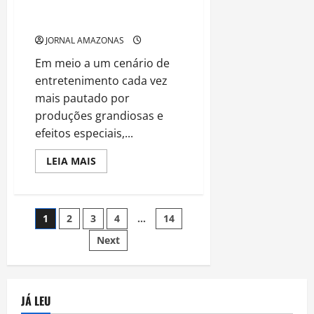
Momento de Afeto que Roubou
a Cena no Domingão
JORNAL AMAZONAS
Em meio a um cenário de
entretenimento cada vez
mais pautado por
produções grandiosas e
efeitos especiais,...
Read
LEIA MAIS
more
about
Taty
Girl
e
Navegação
1
2
3
4
…
14
Renata
Saldanha:
Um
Next
por
Momento
de
Afeto
posts
que
Roubou
a
JÁ LEU
Cena