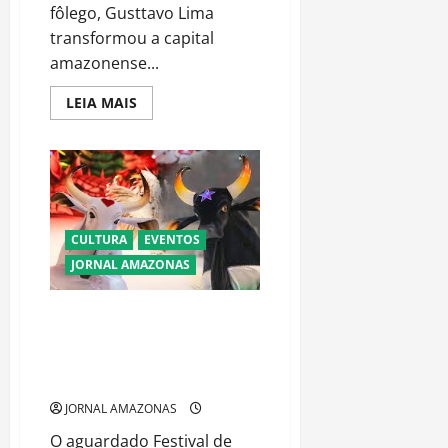
fôlego, Gusttavo Lima
transformou a capital
amazonense...
Read
LEIA MAIS
more
about
Gusttavo
Lima
Celebra
a
Grandeza
de
Manaus
CULTURA
EVENTOS
em
Noite
JORNAL AMAZONAS
de
Música,
Emoção
e
Parintins Abre as Portas para
Identidade
Empreendedores:
Cultural
Credenciamento para Praça
Gastronômica é Iniciado
JORNAL AMAZONAS
O aguardado Festival de