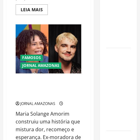
para
Read
LEIA MAIS
preservar
more
patrimônio
about
Mostra
e garantir o
de
Literatura
futuro da
Acreiativa
descentralizando
família
o
acesso
Garimpo
FAMOSOS
ilegal
JORNAL AMAZONAS
transforma
redes
Do Bar de Manaus ao Vestibular:
sociais em
Maria Solange e o Poder da
vitrine para
Segunda Chance
atividade
JORNAL AMAZONAS
clandestina
Maria Solange Amorim
na
construiu uma história que
Amazônia
mistura dor, recomeço e
Como fazer
esperança. Ex-moradora de