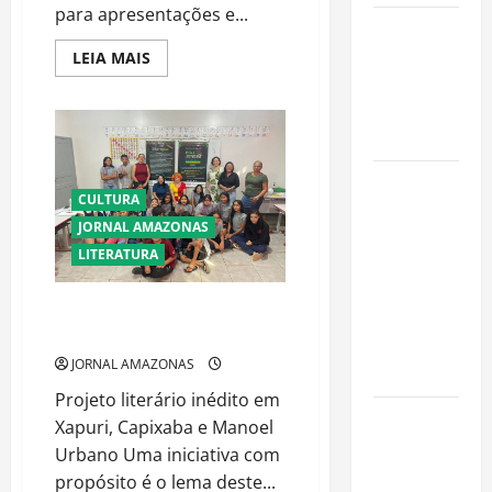
para apresentações e...
Oropouche:
Uma
Read
LEIA MAIS
more
Doença
about
Goiânia
Tropical
Clandestina
leva
Emergente
poesia
goiana
a
Dengue,
Moçambique
CULTURA
zika e
em
intercâmbio
JORNAL AMAZONAS
chikungunya:
cultural
LITERATURA
internacional
como
prevenir as
Mostra de Literatura Acreiativa
doenças do
descentralizando o acesso
Aedes
JORNAL AMAZONAS
aegypti
Projeto literário inédito em
Planejamento
Xapuri, Capixaba e Manoel
financeiro é
Urbano Uma iniciativa com
a chave
propósito é o lema deste...