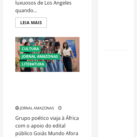
luxuosos de Los Angeles
Florestais
quando...
na
Amazônia
Read
LEIA MAIS
more
Ameaçam o
about
Ataque
Futuro do
a
Bioma
tiros
contra
CULTURA
mansão
Castanha-
de
JORNAL AMAZONAS
Rihanna
do-Pará ou
LITERATURA
em
Beverly
Castanha-
Hills
provoca
da-
Goiânia Clandestina leva poesia
tensão
goiana a Moçambique em
Amazônia?
e
mobiliza
intercâmbio cultural
Conheça o
autoridades
internacional
Tesouro
JORNAL AMAZONAS
Brasileiro
que
Grupo poético viaja à África
Conquista o
com o apoio do edital
Mundo
público Goiás Mundo Afora