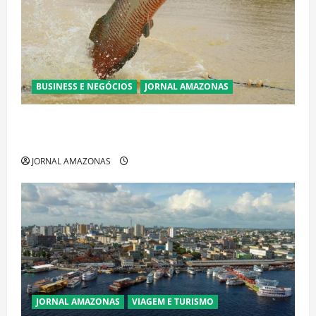
BUSINESS E NEGÓCIOS
JORNAL AMAZONAS
Ibama declara pirarucu espécie invasora fora da
Amazônia e libera abate sem restrições
JORNAL AMAZONAS
JORNAL AMAZONAS
VIAGEM E TURISMO