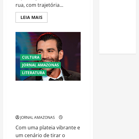
uma horta
rua, com trajetória...
em casa:
Read
LEIA MAIS
guia
more
about
completo
Do
Bar
para
de
iniciantes
Manaus
ao
Vestibular:
Maria
CULTURA
Solange
e
JORNAL AMAZONAS
o
LITERATURA
Poder
da
Segunda
Chance
Gusttavo Lima Celebra a
Grandeza de Manaus em Noite
de Música, Emoção e Identidade
Cultural
JORNAL AMAZONAS
Com uma plateia vibrante e
um cenário de tirar o