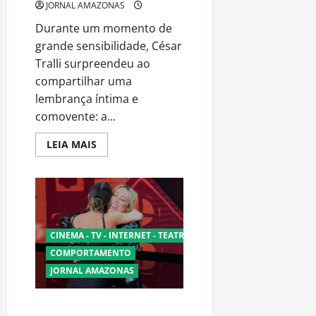
JORNAL AMAZONAS
Durante um momento de
grande sensibilidade, César
Tralli surpreendeu ao
compartilhar uma
lembrança íntima e
comovente: a...
Read
LEIA MAIS
more
about
Com
emoção
e
verdade,
César
Tralli
transforma
CINEMA - TV - INTERNET - TEATRO
experiência
pessoal
COMPORTAMENTO
em
JORNAL AMAZONAS
discurso
potente
sobre
inclusão
Taty Girl e Renata Saldanha: Um