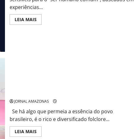
obra
“Precisamos
experiências...
de
um
novo
Read
LEIA MAIS
Paradigma
more
em
about
Proteção
Ora
Social?”
(direis)
ouvir
estrelas:
Teóloga
paranaense
lança
livro
com
vivências
não
convencionais
Lendas da Amazônia homenageadas em Poemas
JORNAL AMAZONAS
Se há algo que permeia a essência do povo
brasileiro, é o rico e diversificado folclore...
Read
LEIA MAIS
more