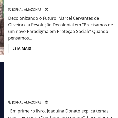
Social?”
JORNAL AMAZONAS
Decolonizando o Futuro: Marcel Cervantes de
Oliveira e a Revolução Decolonial em “Precisamos de
um novo Paradigma em Proteção Social?” Quando
pensamos...
Read
LEIA MAIS
more
about
Vencedor
do
Prêmio
Clarice
Lispector
de
2024,
Marcel
Cervantes
Ora (direis) ouvir estrelas: Teóloga paranaense lança livro com
de
vivências não convencionais
Oliveira
propõe
JORNAL AMAZONAS
uma
Revolução
Em primeiro livro, Joaquina Donato explica temas
Decolonial
na
sensíveis para o “ser humano comum”, baseados em