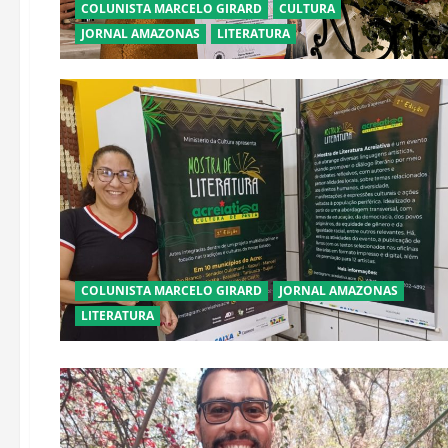
COLUNISTA MARCELO GIRARD
CULTURA
JORNAL AMAZONAS
LITERATURA
COLUNISTA MARCELO GIRARD
JORNAL AMAZONAS
LITERATURA