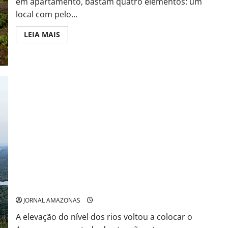
em apartamento, bastam quatro elementos: um
local com pelo...
Read
LEIA MAIS
more
about
Como
fazer
uma
horta
em
casa:
guia
completo
para
iniciantes
Cheia dos rios mobiliza autoridades e preocupa milhares de
famílias no Amazonas
JORNAL AMAZONAS
A elevação do nível dos rios voltou a colocar o