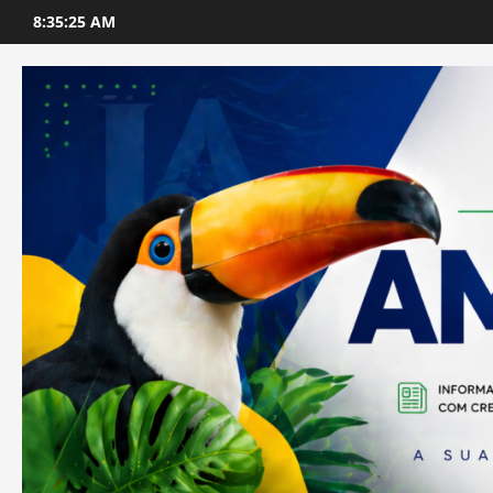
Skip
8:35:27 AM
to
content