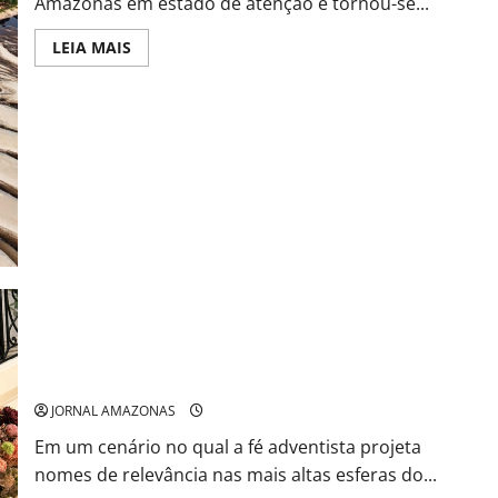
Amazonas em estado de atenção e tornou-se...
Read
LEIA MAIS
more
about
Cheia
dos
rios
mobiliza
autoridades
e
preocupa
milhares
de
famílias
no
Amazonas
ADVOGADA ADVENTISTA DE RORAIMA GANHA PROJEÇÃO
INTERNACIONAL COM TRAJETÓRIA ASSOCIADA A RODRIGO
SILVA E BEN CARSON
JORNAL AMAZONAS
Em um cenário no qual a fé adventista projeta
nomes de relevância nas mais altas esferas do...