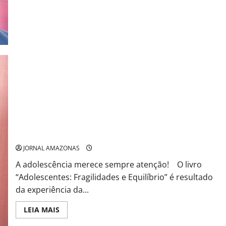
about
Lendas
da
Amazônia
homenageadas
em
Poemas
Psicóloga rondoniense publica livro sobre suas experiências
com adolescentes
JORNAL AMAZONAS
A adolescência merece sempre atenção! O livro
“Adolescentes: Fragilidades e Equilíbrio” é resultado
da experiência da...
Read
LEIA MAIS
more
about