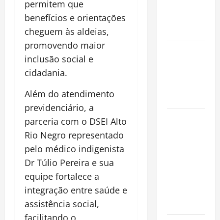
permitem que
que
benefícios e orientações
Conquista o
Mundo
cheguem às aldeias,
promovendo maior
Oropouche:
inclusão social e
Uma
cidadania.
Doença
Tropical
Além do atendimento
Emergente
previdenciário, a
Dengue,
parceria com o DSEI Alto
zika e
Rio Negro representado
chikungunya:
pelo médico indigenista
como
Dr Túlio Pereira e sua
prevenir as
equipe fortalece a
doenças do
integração entre saúde e
Aedes
assistência social,
aegypti
facilitando o