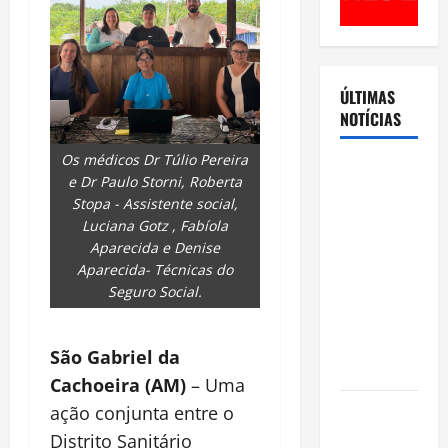
ÚLTIMAS
NOTÍCIAS
Os médicos Dr Túlio Pereira
Cenário
e Dr Paulo Storni, Roberta
eleitoral no
Stopa - Assistente social,
Amazonas
Luciana Gotz , Fabíola
aponta
Aparecida e Denise
disputa
Aparecida- Técnicas do
Seguro Social.
acirrada
entre Omar
Aziz e Maria
São Gabriel da
do Carmo
Cachoeira (AM)
– Uma
Ibama
ação conjunta entre o
declara
Distrito Sanitário