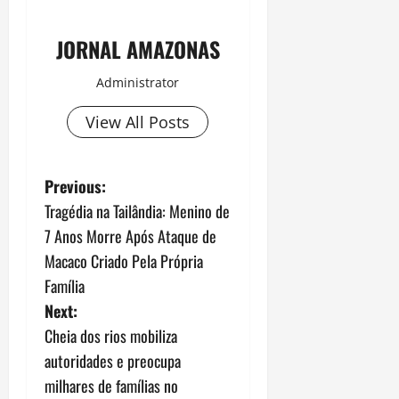
JORNAL AMAZONAS
Administrator
View All Posts
P
Previous:
Tragédia na Tailândia: Menino de
o
7 Anos Morre Após Ataque de
s
Macaco Criado Pela Própria
Família
t
Next:
n
Cheia dos rios mobiliza
autoridades e preocupa
a
milhares de famílias no