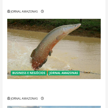
acirrada entre Omar Aziz e Maria do Carmo
JORNAL AMAZONAS
BUSINESS E NEGÓCIOS
JORNAL AMAZONAS
Ibama declara pirarucu espécie invasora fora da
Amazônia e libera abate sem restrições
JORNAL AMAZONAS