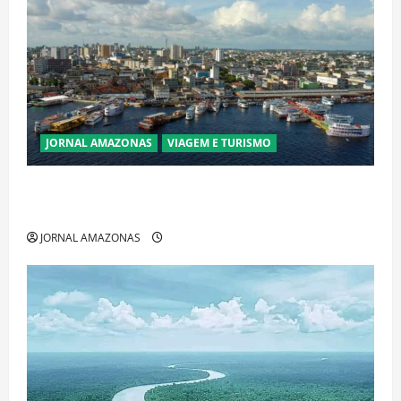
JORNAL AMAZONAS
VIAGEM E TURISMO
Manaus Além dos Cartões-Postais: Descubra
Espaços Gratuitos que Revelam a Alma da Cidade
JORNAL AMAZONAS