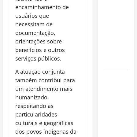
Planejamento
encaminhamento de
financeiro é
usuários que
a chave
necessitam de
para
documentação,
preservar
patrimônio
orientações sobre
e garantir o
benefícios e outros
futuro da
serviços públicos.
família
A atuação conjunta
Garimpo
também contribui para
ilegal
um atendimento mais
transforma
humanizado,
redes
respeitando as
sociais em
vitrine para
particularidades
atividade
culturais e geográficas
clandestina
dos povos indígenas da