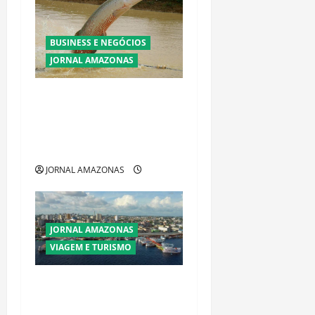
BUSINESS E NEGÓCIOS
JORNAL AMAZONAS
Ibama declara pirarucu
espécie invasora fora da
Amazônia e libera abate sem
restrições
JORNAL AMAZONAS
JORNAL AMAZONAS
VIAGEM E TURISMO
Manaus Além dos Cartões-
Postais: Descubra Espaços