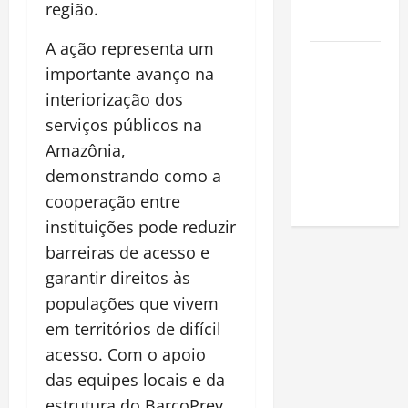
na
região.
Amazônia
A ação representa um
Como fazer
importante avanço na
uma horta
interiorização dos
em casa:
serviços públicos na
guia
Amazônia,
completo
para
demonstrando como a
iniciantes
cooperação entre
instituições pode reduzir
barreiras de acesso e
garantir direitos às
populações que vivem
em territórios de difícil
acesso. Com o apoio
das equipes locais e da
estrutura do BarcoPrev,