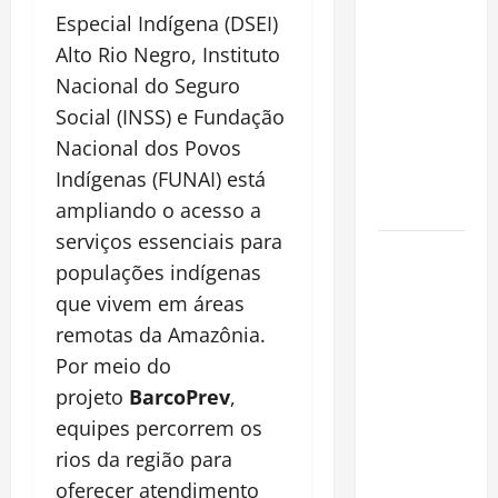
pirarucu
Especial Indígena (DSEI)
espécie
Alto Rio Negro, Instituto
invasora
Nacional do Seguro
fora da
Social (INSS) e Fundação
Amazônia e
Nacional dos Povos
libera abate
Indígenas (FUNAI) está
sem
restrições
ampliando o acesso a
serviços essenciais para
Manaus
populações indígenas
Além dos
que vivem em áreas
Cartões-
remotas da Amazônia.
Postais:
Descubra
Por meio do
Espaços
projeto
BarcoPrev
,
Gratuitos
equipes percorrem os
que
rios da região para
Revelam a
oferecer atendimento