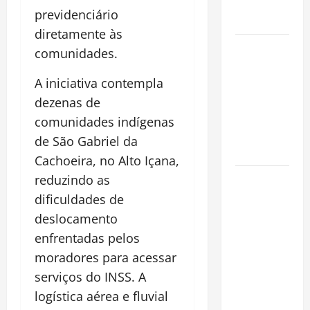
Alma da
previdenciário
Cidade
diretamente às
Incêndios
comunidades.
Florestais
na
A iniciativa contempla
Amazônia
dezenas de
Ameaçam o
comunidades indígenas
Futuro do
de São Gabriel da
Bioma
Cachoeira, no Alto Içana,
Castanha-
reduzindo as
do-Pará ou
dificuldades de
Castanha-
deslocamento
da-
enfrentadas pelos
Amazônia?
moradores para acessar
Conheça o
serviços do INSS. A
Tesouro
logística aérea e fluvial
Brasileiro