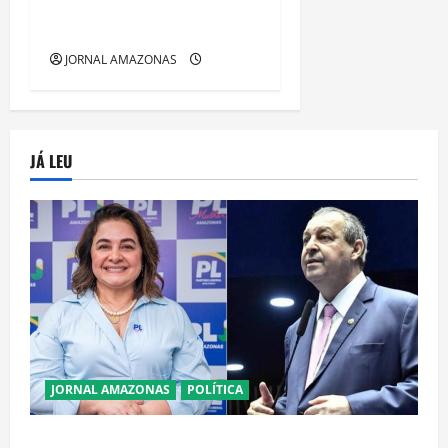
Gratuitos que Revelam a
Alma da Cidade
JORNAL AMAZONAS
JÁ LEU
JORNAL AMAZONAS
POLÍTICA
Cenário eleitoral no Amazonas aponta disputa