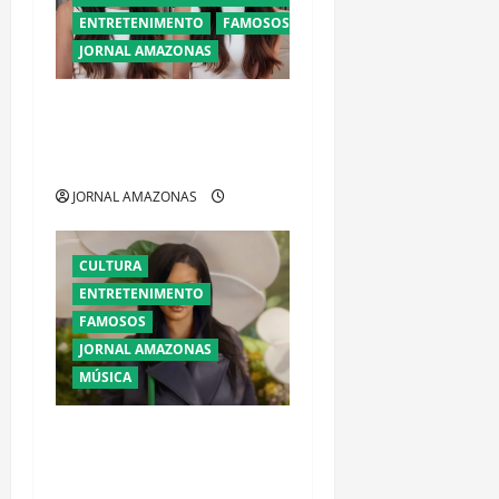
ENTRETENIMENTO
FAMOSOS
JORNAL AMAZONAS
Larissa Manoela abre o
coração sobre diagnóstico e
sonho de ser mãe
JORNAL AMAZONAS
CULTURA
ENTRETENIMENTO
FAMOSOS
JORNAL AMAZONAS
MÚSICA
Ataque a tiros contra
mansão de Rihanna em
Beverly Hills provoca