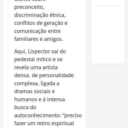
Amazônia
preconceito,
Como fazer
discriminação étnica,
uma horta
conflitos de geração e
em casa:
comunicação entre
guia
familiares e amigos.
completo
para
Aqui,
Lispector sai do
iniciantes
pedestal mítico e se
revela uma artista
densa, de personalidade
complexa, ligada a
dramas sociais e
humanos e à intensa
busca do
autoconhecimento: “preciso
fazer um retiro espiritual