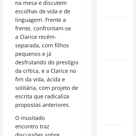
na mesa e discutem
Conquista o
Mundo
escolhas de vida e de
linguagem. Frente a
Oropouche:
frente, confrontam-se
Uma
a Clarice recém-
Doença
separada, com filhos
Tropical
Emergente
pequenos e já
desfrutando do prestígio
Dengue,
da crítica, e a Clarice no
zika e
fim da vida, ácida e
chikungunya:
solitária, com projeto de
como
prevenir as
escrita que radicaliza
doenças do
propostas anteriores.
Aedes
O inusitado
aegypti
encontro traz
Planejamento
discussões sobre