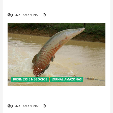
Cenário eleitoral no Amazonas aponta disputa
acirrada entre Omar Aziz e Maria do Carmo
JORNAL AMAZONAS
BUSINESS E NEGÓCIOS
JORNAL AMAZONAS
Ibama declara pirarucu espécie invasora fora da
Amazônia e libera abate sem restrições
JORNAL AMAZONAS