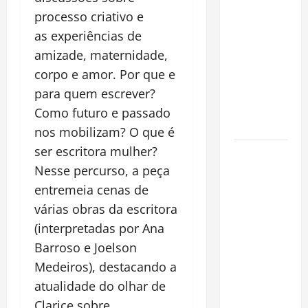
financeiro é
processo criativo e
a chave
as
experiências de
para
amizade, maternidade,
preservar
corpo e amor. Por que e
patrimônio
e garantir o
para quem escrever?
futuro da
Como futuro e passado
família
nos mobilizam? O que é
ser escritora mulher?
Garimpo
Nesse percurso, a peça
ilegal
transforma
entremeia cenas de
redes
várias obras da escritora
sociais em
(interpretadas por Ana
vitrine para
Barroso e Joelson
atividade
Medeiros), destacando a
clandestina
atualidade do olhar de
na
Clarice sobre