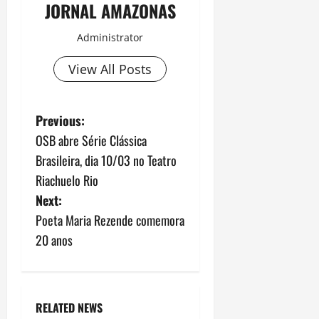
JORNAL AMAZONAS
Administrator
View All Posts
P
Previous:
OSB abre Série Clássica
o
Brasileira, dia 10/03 no Teatro
s
Riachuelo Rio
Next:
t
Poeta Maria Rezende comemora
n
20 anos
a
v
RELATED NEWS