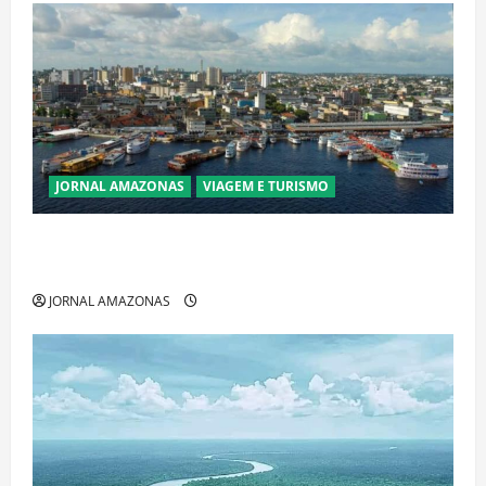
JORNAL AMAZONAS
VIAGEM E TURISMO
Manaus Além dos Cartões-Postais: Descubra
Espaços Gratuitos que Revelam a Alma da Cidade
JORNAL AMAZONAS