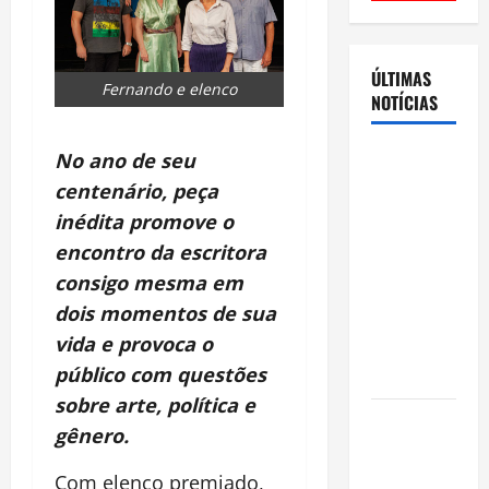
ÚLTIMAS
Fernando e elenco
NOTÍCIAS
Cenário
No ano de seu
eleitoral no
centenário, peça
Amazonas
inédita promove o
aponta
encontro da escritora
disputa
consigo mesma em
acirrada
dois momentos de sua
entre Omar
vida e provoca o
Aziz e Maria
público com questões
do Carmo
sobre arte, política e
Ibama
gênero.
declara
pirarucu
Com elenco premiado,