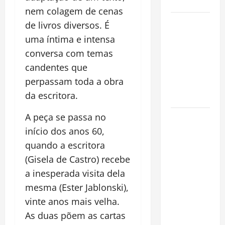
Cidade
nem colagem de cenas
Incêndios
de livros diversos. É
Florestais
uma íntima e intensa
na
conversa com temas
Amazônia
candentes que
Ameaçam o
perpassam toda a obra
Futuro do
da escritora.
Bioma
A peça se passa no
Castanha-
do-Pará ou
início dos anos 60,
Castanha-
quando a escritora
da-
(Gisela de Castro) recebe
Amazônia?
a inesperada visita dela
Conheça o
mesma (Ester Jablonski),
Tesouro
vinte anos mais velha.
Brasileiro
As duas põem as cartas
que