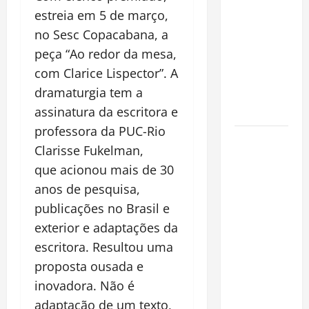
espécie
estreia em 5 de março,
invasora
no Sesc Copacabana, a
fora da
peça “Ao redor da mesa,
Amazônia e
com Clarice Lispector”. A
libera abate
dramaturgia tem a
sem
assinatura da escritora e
restrições
professora da PUC-Rio
Manaus
Clarisse Fukelman,
Além dos
que acionou mais de 30
Cartões-
anos de pesquisa,
Postais:
publicações no Brasil e
Descubra
Espaços
exterior e adaptações da
Gratuitos
escritora. Resultou uma
que
proposta ousada e
Revelam a
inovadora. Não é
Alma da
adaptação de um texto,