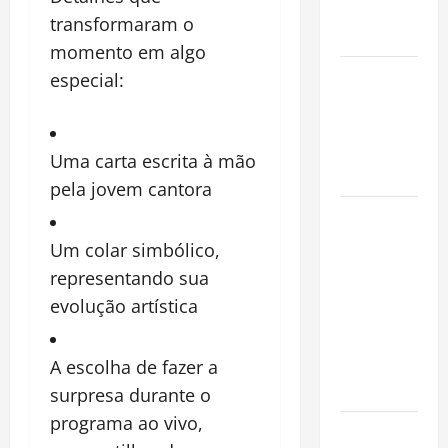
Conquista o
transformaram o
Mundo
momento em algo
Oropouche:
especial:
Uma
Doença
Tropical
Uma carta escrita à mão
Emergente
pela jovem cantora
Dengue,
zika e
Um colar simbólico,
chikungunya:
representando sua
como
evolução artística
prevenir as
doenças do
Aedes
A escolha de fazer a
aegypti
surpresa durante o
programa ao vivo,
Planejamento