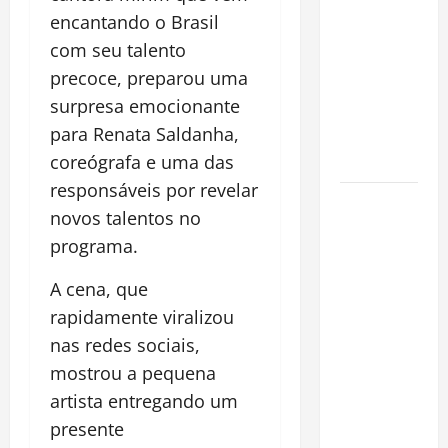
espécie
encantando o Brasil
invasora
com seu talento
fora da
precoce, preparou uma
Amazônia e
surpresa emocionante
libera abate
para Renata Saldanha,
sem
coreógrafa e uma das
restrições
responsáveis por revelar
Manaus
novos talentos no
Além dos
programa.
Cartões-
Postais:
A cena, que
Descubra
rapidamente viralizou
Espaços
nas redes sociais,
Gratuitos
mostrou a pequena
que
artista entregando um
Revelam a
Alma da
presente