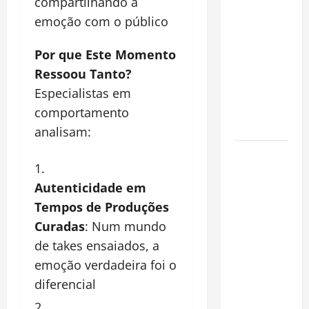
compartilhando a
financeiro é
emoção com o público
a chave
para
Por que Este Momento
preservar
Ressoou Tanto?
patrimônio
e garantir o
Especialistas em
futuro da
comportamento
família
analisam:
Garimpo
ilegal
Autenticidade em
transforma
redes
Tempos de Produções
sociais em
Curadas
: Num mundo
vitrine para
de takes ensaiados, a
atividade
emoção verdadeira foi o
clandestina
diferencial
na