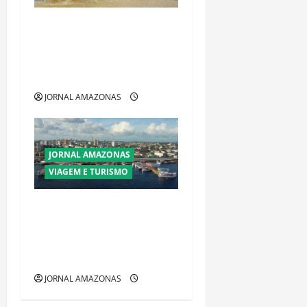
Ibama declara pirarucu
espécie invasora fora da
Amazônia e libera abate sem
restrições
JORNAL AMAZONAS
JORNAL AMAZONAS
VIAGEM E TURISMO
Manaus Além dos Cartões-
Postais: Descubra Espaços
Gratuitos que Revelam a
Alma da Cidade
JORNAL AMAZONAS