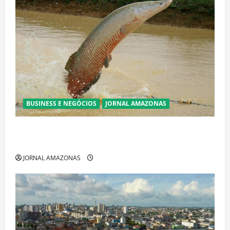
BUSINESS E NEGÓCIOS
JORNAL AMAZONAS
Ibama declara pirarucu espécie invasora fora da
Amazônia e libera abate sem restrições
JORNAL AMAZONAS