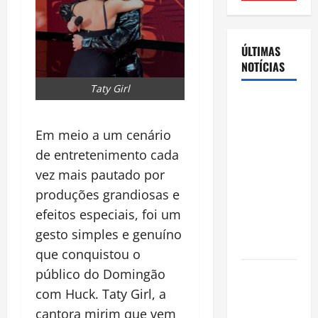
ÚLTIMAS
NOTÍCIAS
Taty Girl
Cenário
eleitoral no
Em meio a um cenário
Amazonas
de entretenimento cada
aponta
disputa
vez mais pautado por
acirrada
produções grandiosas e
entre Omar
efeitos especiais, foi um
Aziz e Maria
gesto simples e genuíno
do Carmo
que conquistou o
Ibama
público do Domingão
declara
com Huck. Taty Girl, a
pirarucu
cantora mirim que vem