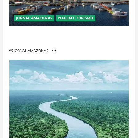
JORNAL AMAZONAS
VIAGEM E TURISMO
Manaus Além dos Cartões-Postais: Descubra
Espaços Gratuitos que Revelam a Alma da Cidade
JORNAL AMAZONAS