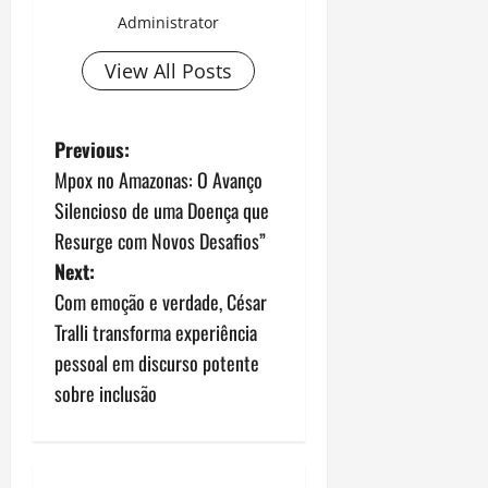
Administrator
View All Posts
P
Previous:
Mpox no Amazonas: O Avanço
o
Silencioso de uma Doença que
s
Resurge com Novos Desafios”
Next:
t
Com emoção e verdade, César
n
Tralli transforma experiência
pessoal em discurso potente
a
sobre inclusão
v
i