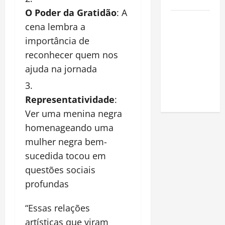
Amazônia
O Poder da Gratidão
: A
Como fazer
cena lembra a
uma horta
importância de
em casa:
reconhecer quem nos
guia
ajuda na jornada
completo
para
iniciantes
Representatividade
:
Ver uma menina negra
homenageando uma
mulher negra bem-
sucedida tocou em
questões sociais
profundas
“Essas relações
artísticas que viram