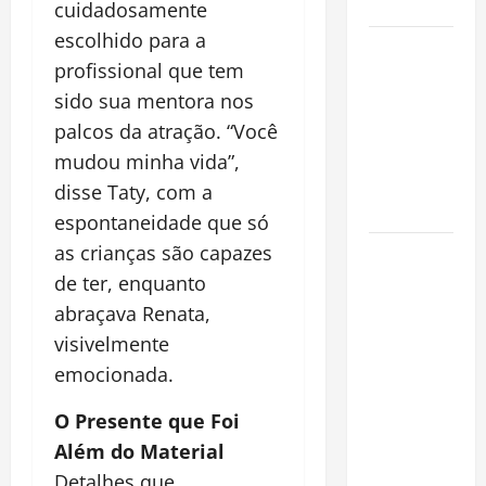
Cidade
cuidadosamente
escolhido para a
Incêndios
profissional que tem
Florestais
sido sua mentora nos
na
Amazônia
palcos da atração. “Você
Ameaçam o
mudou minha vida”,
Futuro do
disse Taty, com a
Bioma
espontaneidade que só
as crianças são capazes
Castanha-
do-Pará ou
de ter, enquanto
Castanha-
abraçava Renata,
da-
visivelmente
Amazônia?
emocionada.
Conheça o
Tesouro
O Presente que Foi
Brasileiro
Além do Material
que
Detalhes que