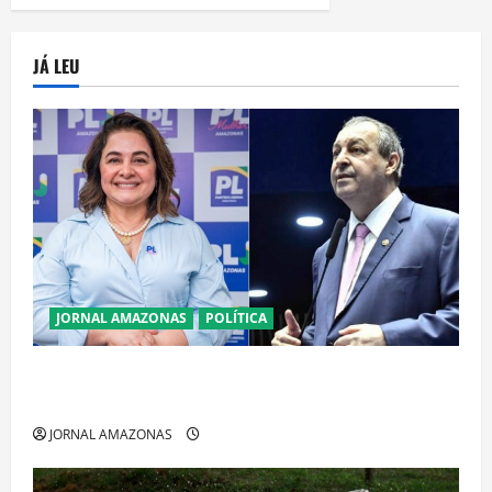
JÁ LEU
JORNAL AMAZONAS
POLÍTICA
Cenário eleitoral no Amazonas aponta disputa
acirrada entre Omar Aziz e Maria do Carmo
JORNAL AMAZONAS