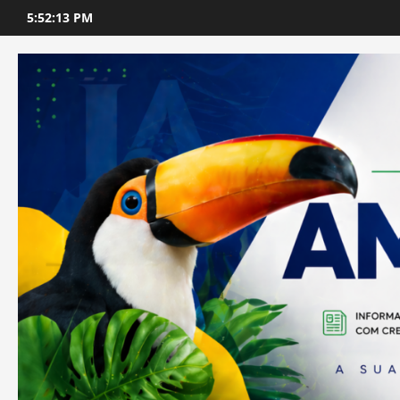
Skip
5:52:14 PM
to
content