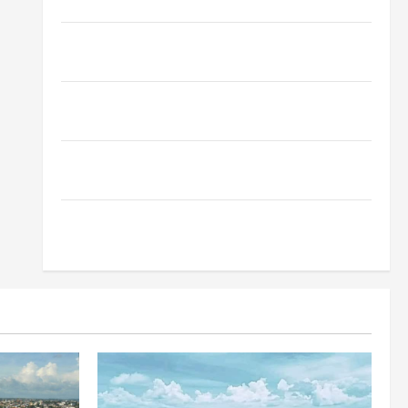
Oropouche: Uma Doença Tropical Emergente
Dengue, zika e chikungunya: como prevenir as
doenças do Aedes aegypti
Planejamento financeiro é a chave para preservar
patrimônio e garantir o futuro da família
Garimpo ilegal transforma redes sociais em vitrine
para atividade clandestina na Amazônia
Como fazer uma horta em casa: guia completo para
iniciantes