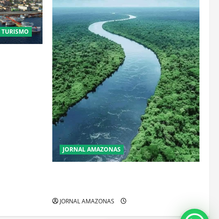
E TURISMO
stais:
que
JORNAL AMAZONAS
Incêndios Florestais na Amazônia
Ameaçam o Futuro do Bioma
JORNAL AMAZONAS