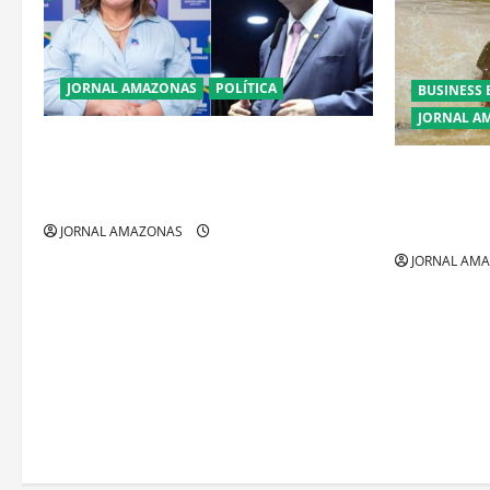
JORNAL AMAZONAS
POLÍTICA
BUSINESS 
JORNAL A
Cenário eleitoral no Amazonas aponta
disputa acirrada entre Omar Aziz e Maria
Ibama decla
do Carmo
fora da Ama
restrições
JORNAL AMAZONAS
JORNAL AM