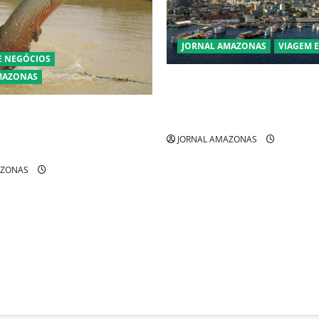
JORNAL AMAZONAS
VIAGEM 
E NEGÓCIOS
MAZONAS
Manaus Além dos Cartões-Po
Descubra Espaços Gratuitos 
ra pirarucu espécie invasora
Revelam a Alma da Cidade
zônia e libera abate sem
JORNAL AMAZONAS
AZONAS