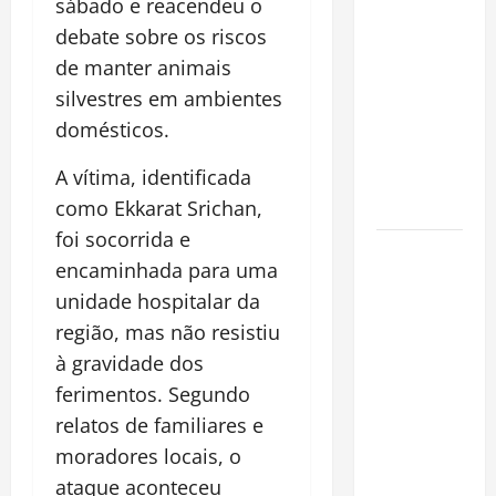
sábado e reacendeu o
pirarucu
debate sobre os riscos
espécie
de manter animais
invasora
fora da
silvestres em ambientes
Amazônia e
domésticos.
libera abate
A vítima, identificada
sem
restrições
como Ekkarat Srichan,
foi socorrida e
Manaus
encaminhada para uma
Além dos
unidade hospitalar da
Cartões-
região, mas não resistiu
Postais:
Descubra
à gravidade dos
Espaços
ferimentos. Segundo
Gratuitos
relatos de familiares e
que
moradores locais, o
Revelam a
ataque aconteceu