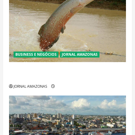
BUSINESS E NEGÓCIOS
JORNAL AMAZONAS
Ibama declara pirarucu espécie invasora fora da
Amazônia e libera abate sem restrições
JORNAL AMAZONAS