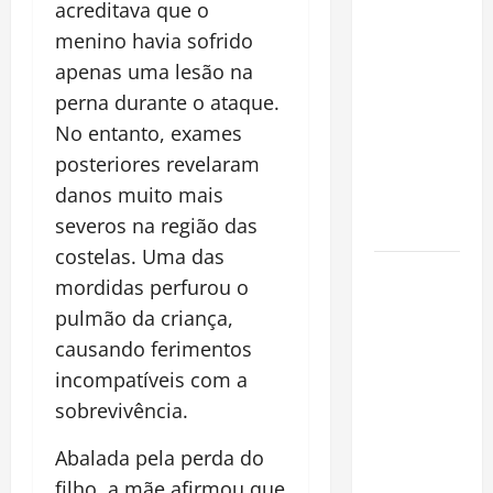
Planejamento
acreditava que o
financeiro é
menino havia sofrido
a chave
apenas uma lesão na
para
perna durante o ataque.
preservar
No entanto, exames
patrimônio
posteriores revelaram
e garantir o
danos muito mais
futuro da
severos na região das
família
costelas. Uma das
Garimpo
mordidas perfurou o
ilegal
pulmão da criança,
transforma
causando ferimentos
redes
incompatíveis com a
sociais em
sobrevivência.
vitrine para
atividade
Abalada pela perda do
clandestina
filho, a mãe afirmou que