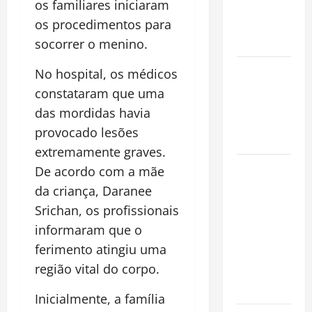
os familiares iniciaram
que
os procedimentos para
Conquista o
Mundo
socorrer o menino.
Oropouche:
No hospital, os médicos
Uma
constataram que uma
Doença
das mordidas havia
Tropical
provocado lesões
Emergente
extremamente graves.
Dengue,
De acordo com a mãe
zika e
da criança, Daranee
chikungunya:
Srichan, os profissionais
como
informaram que o
prevenir as
ferimento atingiu uma
doenças do
região vital do corpo.
Aedes
aegypti
Inicialmente, a família