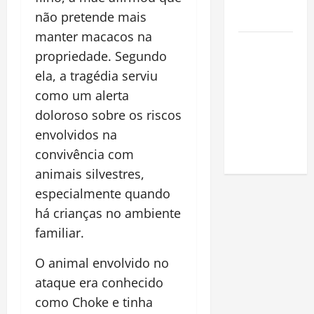
na
não pretende mais
Amazônia
manter macacos na
Como fazer
propriedade. Segundo
uma horta
ela, a tragédia serviu
em casa:
como um alerta
guia
doloroso sobre os riscos
completo
para
envolvidos na
iniciantes
convivência com
animais silvestres,
especialmente quando
há crianças no ambiente
familiar.
O animal envolvido no
ataque era conhecido
como Choke e tinha