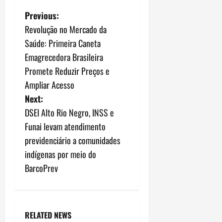
P
Previous:
Revolução no Mercado da
o
Saúde: Primeira Caneta
s
Emagrecedora Brasileira
Promete Reduzir Preços e
t
Ampliar Acesso
n
Next:
DSEI Alto Rio Negro, INSS e
a
Funai levam atendimento
v
previdenciário a comunidades
indígenas por meio do
i
BarcoPrev
g
a
RELATED NEWS