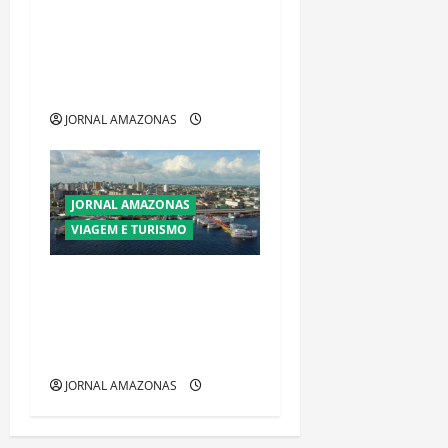
Ibama declara pirarucu
espécie invasora fora da
Amazônia e libera abate sem
restrições
JORNAL AMAZONAS
JORNAL AMAZONAS
VIAGEM E TURISMO
Manaus Além dos Cartões-
Postais: Descubra Espaços
Gratuitos que Revelam a
Alma da Cidade
JORNAL AMAZONAS