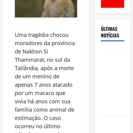
ÚLTIMAS
Uma tragédia chocou
NOTÍCIAS
moradores da província
Cenário
de Nakhon Si
eleitoral no
Thammarat, no sul da
Amazonas
Tailândia, após a morte
aponta
de um menino de
disputa
apenas 7 anos atacado
acirrada
por um macaco que
entre Omar
vivia há anos com sua
Aziz e Maria
família como animal de
do Carmo
estimação. O caso
Ibama
ocorreu no último
declara