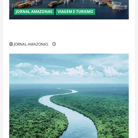
JORNAL AMAZONAS
VIAGEM E TURISMO
Manaus Além dos Cartões-Postais: Descubra
Espaços Gratuitos que Revelam a Alma da Cidade
JORNAL AMAZONAS