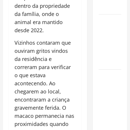
Alma da
dentro da propriedade
Cidade
da família, onde o
Incêndios
animal era mantido
Florestais
desde 2022.
na
Amazônia
Vizinhos contaram que
Ameaçam o
ouviram gritos vindos
Futuro do
da residência e
Bioma
correram para verificar
o que estava
Castanha-
do-Pará ou
acontecendo. Ao
Castanha-
chegarem ao local,
da-
encontraram a criança
Amazônia?
gravemente ferida. O
Conheça o
macaco permanecia nas
Tesouro
proximidades quando
Brasileiro