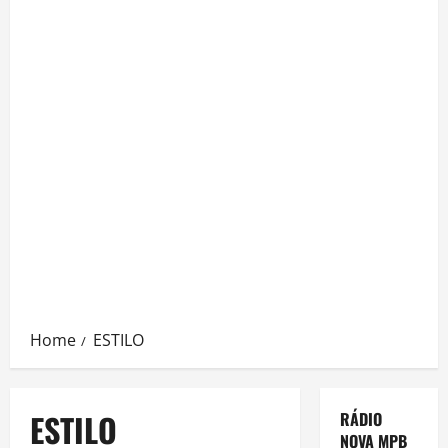
Home
ESTILO
ESTILO
RÁDIO
NOVA MPB