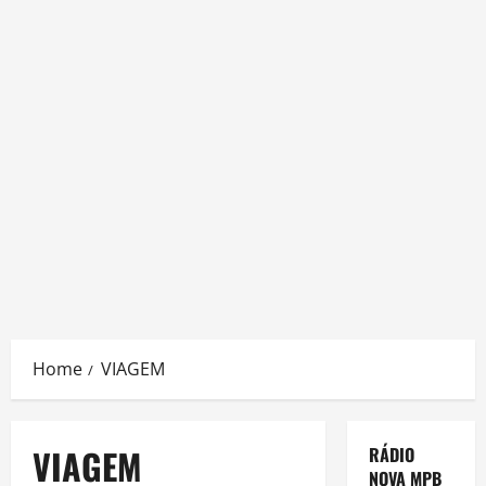
Home
VIAGEM
VIAGEM
RÁDIO
NOVA MPB