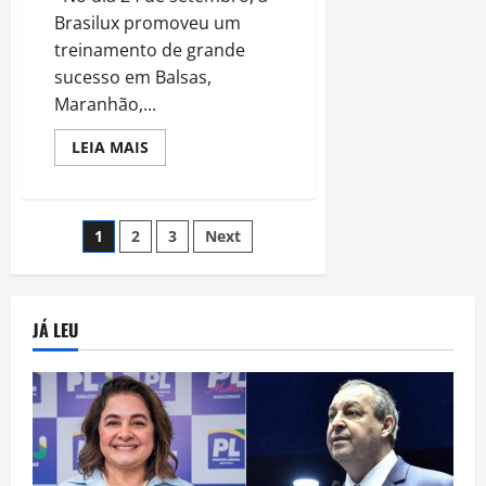
Brasilux promoveu um
treinamento de grande
sucesso em Balsas,
Maranhão,...
Read
LEIA MAIS
more
about
Brasilux
Realiza
Treinamento
Navegação
1
2
3
Next
para
104
pintores
por
em
Balsas,
MA
posts
JÁ LEU