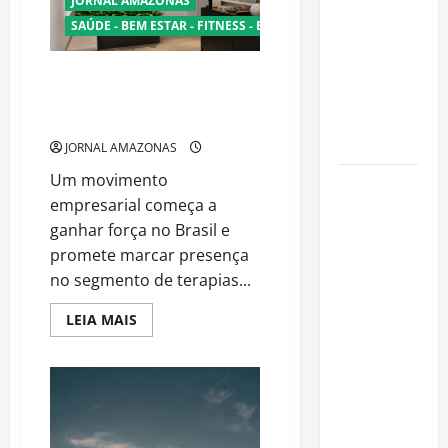
JORNAL AMAZONAS
nova
fase
Florestais
SAÚDE - BEM ESTAR - FITNESS - ESPORTE
de
na
renegociação
de
Amazônia
dívidas
Maya Tântrica inicia expansão
Ameaçam o
nacional com foco em ética e
Futuro do
capacitação
Bioma
JORNAL AMAZONAS
Um movimento
Castanha-
empresarial começa a
do-Pará ou
ganhar força no Brasil e
Castanha-
promete marcar presença
da-
no segmento de terapias...
Amazônia?
Conheça o
Read
LEIA MAIS
Tesouro
more
about
Brasileiro
Maya
Tântrica
que
inicia
expansão
Conquista o
nacional
com
Mundo
foco