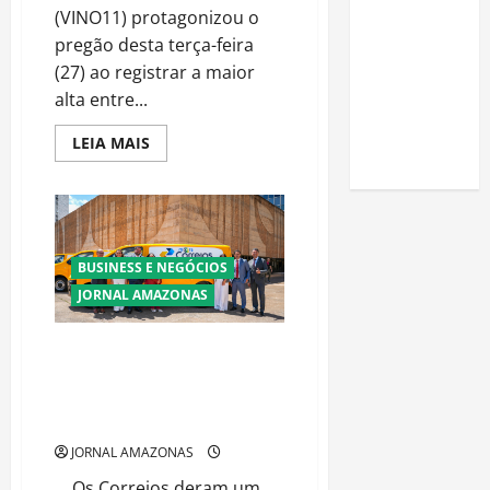
uma horta
(VINO11) protagonizou o
em casa:
pregão desta terça-feira
guia
(27) ao registrar a maior
completo
alta entre...
para
Read
LEIA MAIS
iniciantes
more
about
Vinci
Offices
lidera
altas
de
FIIs
BUSINESS E NEGÓCIOS
com
valorização
JORNAL AMAZONAS
de
2,76%,
mas
Correios lançam plataforma
ainda
acumula
“Mais Correios” para
perda
revolucionar o e-commerce no
anual
de
Brasil
33%
JORNAL AMAZONAS
Os Correios deram um