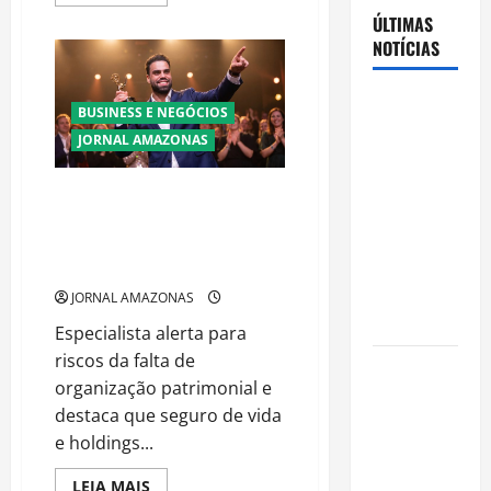
more
about
ÚLTIMAS
Ibama
NOTÍCIAS
declara
pirarucu
espécie
invasora
Cenário
fora
BUSINESS E NEGÓCIOS
da
eleitoral no
Amazônia
JORNAL AMAZONAS
e
Amazonas
libera
aponta
abate
Planejamento financeiro é a
sem
disputa
restrições
chave para preservar
acirrada
patrimônio e garantir o futuro
da família
entre Omar
Aziz e Maria
JORNAL AMAZONAS
do Carmo
Especialista alerta para
riscos da falta de
Ibama
organização patrimonial e
declara
destaca que seguro de vida
pirarucu
e holdings...
espécie
invasora
BUSINESS E NEGÓCIOS
Read
LEIA MAIS