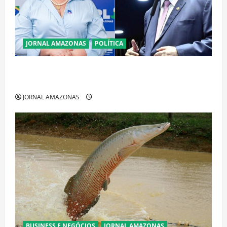
JORNAL AMAZONAS
POLÍTICA
Cenário eleitoral no Amazonas aponta disputa
acirrada entre Omar Aziz e Maria do Carmo
JORNAL AMAZONAS
BUSINESS E NEGÓCIOS
JORNAL AMAZONAS