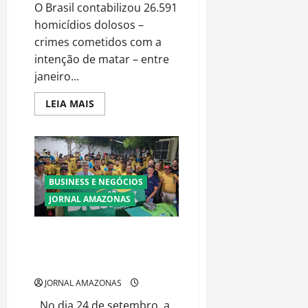
O Brasil contabilizou 26.591
homicídios dolosos –
crimes cometidos com a
intenção de matar – entre
janeiro...
Read
LEIA MAIS
more
about
Violência
no
Brasil:
Mais
de
26
BUSINESS E NEGÓCIOS
Mil
Homicídios
JORNAL AMAZONAS
Dolosos
Registrados
em
Brasilux Realiza Treinamento
2024
para 104 pintores em Balsas,
MA
JORNAL AMAZONAS
No dia 24 de setembro, a