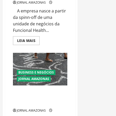
JORNAL AMAZONAS
A empresa nasce a partir
da spinn-off de uma
unidade de negócios da
Funcional Health...
Read
LEIA MAIS
more
about
Sandbox
Data
For
Health
chega
ao
BUSINESS E NEGÓCIOS
mercado
para
JORNAL AMAZONAS
revolucionar
o
uso
de
Violência no Brasil: Mais de 26
dados
Mil Homicídios Dolosos
no
mercado
Registrados em 2024
de
saúde
JORNAL AMAZONAS