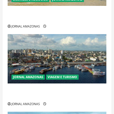
Ibama declara pirarucu espécie invasora fora da
Amazônia e libera abate sem restrições
JORNAL AMAZONAS
JORNAL AMAZONAS
VIAGEM E TURISMO
Manaus Além dos Cartões-Postais: Descubra
Espaços Gratuitos que Revelam a Alma da Cidade
JORNAL AMAZONAS