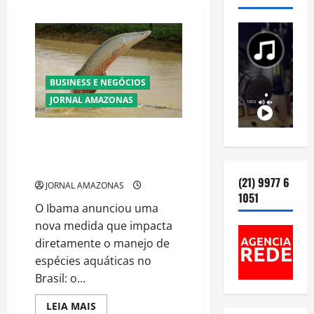
BUSINESS E NEGÓCIOS
JORNAL AMAZONAS
Ibama declara pirarucu espécie
invasora fora da Amazônia e
libera abate sem restrições
(21) 9977 6
JORNAL AMAZONAS
1051
O Ibama anunciou uma
nova medida que impacta
diretamente o manejo de
espécies aquáticas no
Brasil: o...
Read
LEIA MAIS