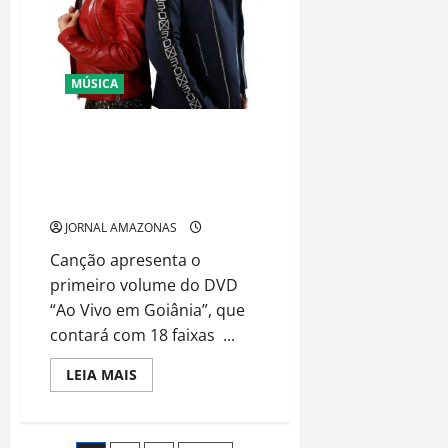
MÚSICA
Revelações do sertanejo,
Mariana e Mateus convidam
Guilherme e Benuto na parceria
inédita “Toma Dramin”
JORNAL AMAZONAS
Canção apresenta o
primeiro volume do DVD
“Ao Vivo em Goiânia”, que
contará com 18 faixas ...
Read
LEIA MAIS
more
about
Revelações
do
sertanejo,