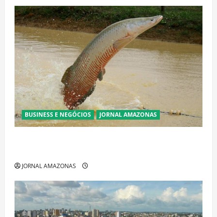
BUSINESS E NEGÓCIOS
JORNAL AMAZONAS
Ibama declara pirarucu espécie invasora fora da
Amazônia e libera abate sem restrições
JORNAL AMAZONAS