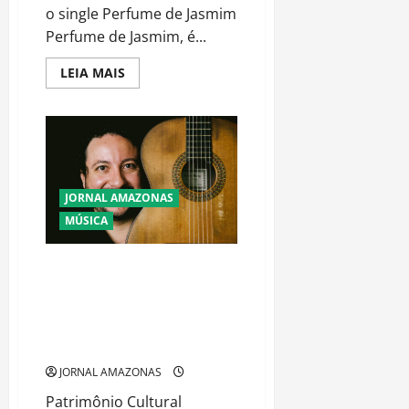
o single Perfume de Jasmim
Perfume de Jasmim, é...
Read
LEIA MAIS
more
about
Em
clima
de
verão,
Renathaly
lança
em
JORNAL AMAZONAS
janeiro
o
MÚSICA
single
Perfume
de
Jasmim
MÚSICA NO MUSEU ABRE
TEMPORADA 2023 COM
NOVIDADES: clássicos
brasileiros, internacionais e de
carnaval
JORNAL AMAZONAS
Patrimônio Cultural