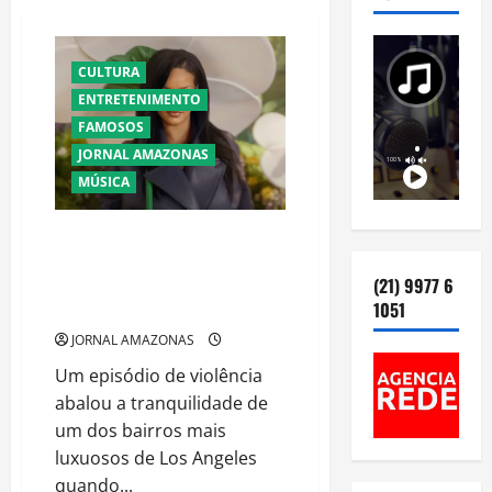
CULTURA
ENTRETENIMENTO
FAMOSOS
JORNAL AMAZONAS
MÚSICA
Ataque a tiros contra mansão
de Rihanna em Beverly Hills
(21) 9977 6
provoca tensão e mobiliza
1051
autoridades
JORNAL AMAZONAS
Um episódio de violência
abalou a tranquilidade de
um dos bairros mais
luxuosos de Los Angeles
quando...