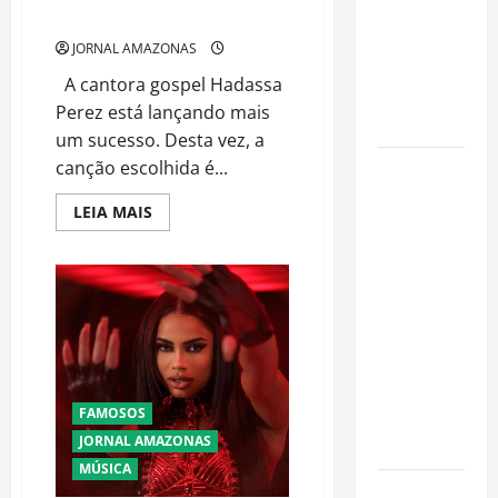
fora da
ROUBAR MINHA FÉ”
Amazônia e
JORNAL AMAZONAS
libera abate
A cantora gospel Hadassa
sem
Perez está lançando mais
restrições
um sucesso. Desta vez, a
canção escolhida é...
Manaus
Além dos
Read
LEIA MAIS
Cartões-
more
about
Postais:
HADASSA
PEREZ
Descubra
LANÇA
MAIS
Espaços
UM
Gratuitos
SUCESSO
–
que
“NADA
PODERÁ
Revelam a
ROUBAR
MINHA
FAMOSOS
Alma da
FÉ”
JORNAL AMAZONAS
Cidade
MÚSICA
Incêndios