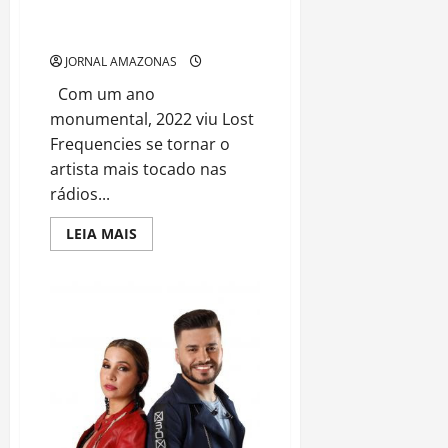
em grande estilo com “Back To
You”
JORNAL AMAZONAS
Com um ano
monumental, 2022 viu Lost
Frequencies se tornar o
artista mais tocado nas
rádios...
Read
LEIA MAIS
more
about
Lost
Frequencies
fecha
o
ano
em
grande
estilo
com
“Back
To
You”