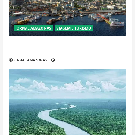
JORNAL AMAZONAS
VIAGEM E TURISMO
Manaus Além dos Cartões-Postais: Descubra
Espaços Gratuitos que Revelam a Alma da Cidade
JORNAL AMAZONAS