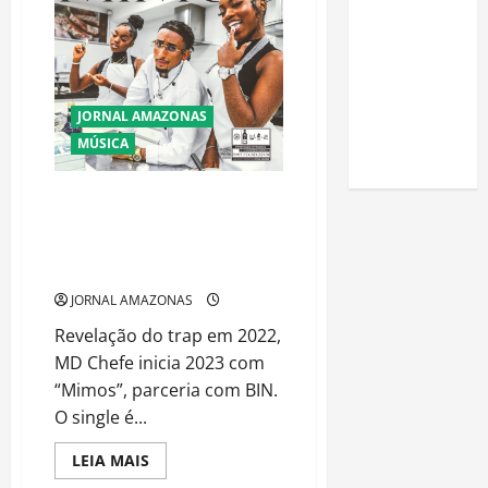
atrações
uma horta
do
em casa:
Navio
da
guia
Xuxa
completo
JORNAL AMAZONAS
para
MÚSICA
iniciantes
REVELAÇÃO DO TRAP: MD Chefe
se junta a BIN e lança “Mimos”,
primeiro single do álbum “Baby
Chefe”
JORNAL AMAZONAS
Revelação do trap em 2022,
MD Chefe inicia 2023 com
“Mimos”, parceria com BIN.
O single é...
Read
LEIA MAIS
more