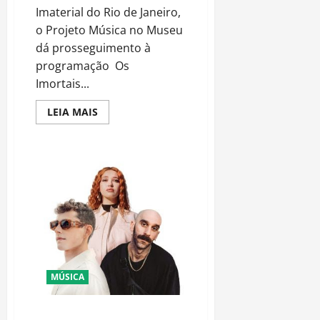
Imaterial do Rio de Janeiro,
o Projeto Música no Museu
dá prosseguimento à
programação Os
Imortais...
Read
LEIA MAIS
more
about
MÚSICA
NO
MUSEU
ABRE
TEMPORADA
2023
COM
NOVIDADES:
clássicos
brasileiros,
internacionais
e
de
carnaval
MÚSICA
Lost Frequencies fecha o ano