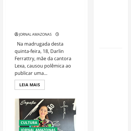
Florestais
Bêbada, Mãe de Lexa Publica
na
Stories Ousados e Insinua
Amazônia
‘Suruba’; Na Manhã Seguinte,
Darlin Se Arrepende
Ameaçam o
Futuro do
JORNAL AMAZONAS
Bioma
Na madrugada desta
quinta-feira, 18, Darlin
Castanha-
Ferrattry, mãe da cantora
do-Pará ou
Lexa, causou polêmica ao
Castanha-
publicar uma...
da-
Amazônia?
Read
LEIA MAIS
more
Conheça o
about
Bêbada,
Tesouro
Mãe
Brasileiro
de
Lexa
que
Publica
Stories
Conquista o
Ousados
CULTURA
e
Mundo
Insinua
JORNAL AMAZONAS