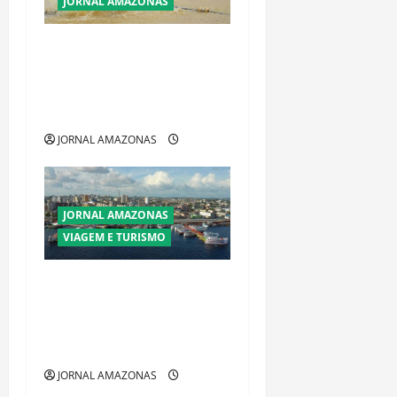
JORNAL AMAZONAS
Ibama declara pirarucu
espécie invasora fora da
Amazônia e libera abate sem
restrições
JORNAL AMAZONAS
JORNAL AMAZONAS
VIAGEM E TURISMO
Manaus Além dos Cartões-
Postais: Descubra Espaços
Gratuitos que Revelam a
Alma da Cidade
JORNAL AMAZONAS