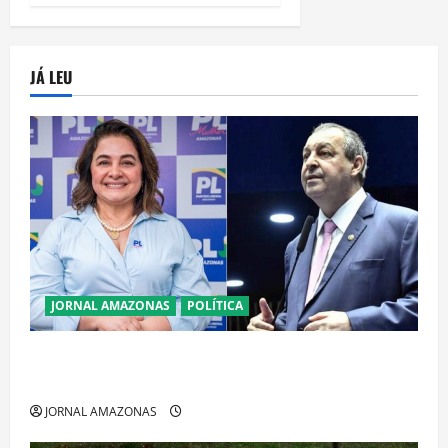
JÁ LEU
JORNAL AMAZONAS
POLÍTICA
Cenário eleitoral no Amazonas aponta disputa
acirrada entre Omar Aziz e Maria do Carmo
JORNAL AMAZONAS