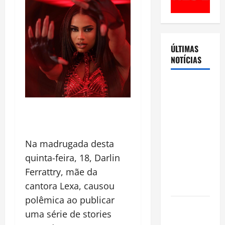
ÚLTIMAS
NOTÍCIAS
Cenário
eleitoral no
Amazonas
aponta
disputa
Na madrugada desta
acirrada
quinta-feira, 18, Darlin
entre Omar
Ferrattry, mãe da
Aziz e Maria
cantora Lexa, causou
do Carmo
polêmica ao publicar
Ibama
uma série de stories
declara