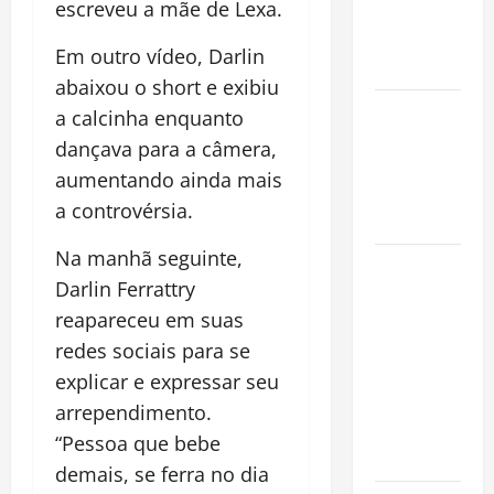
escreveu a mãe de Lexa.
que
Conquista o
Em outro vídeo, Darlin
Mundo
abaixou o short e exibiu
Oropouche:
a calcinha enquanto
Uma
dançava para a câmera,
Doença
aumentando ainda mais
Tropical
a controvérsia.
Emergente
Na manhã seguinte,
Dengue,
Darlin Ferrattry
zika e
reapareceu em suas
chikungunya:
como
redes sociais para se
prevenir as
explicar e expressar seu
doenças do
arrependimento.
Aedes
“Pessoa que bebe
aegypti
demais, se ferra no dia