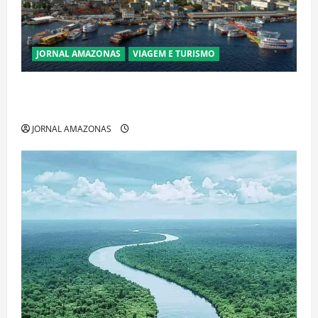
JORNAL AMAZONAS
VIAGEM E TURISMO
Manaus Além dos Cartões-Postais: Descubra
Espaços Gratuitos que Revelam a Alma da Cidade
JORNAL AMAZONAS