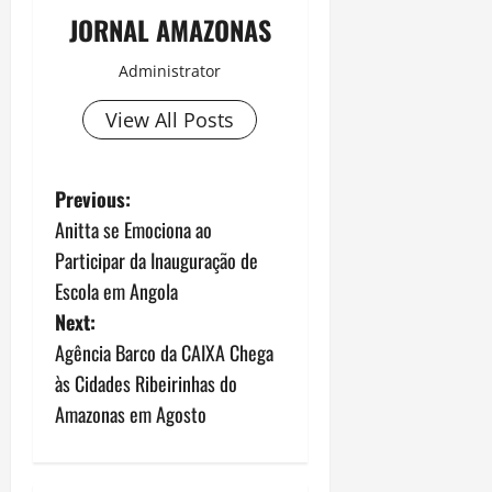
JORNAL AMAZONAS
Administrator
View All Posts
P
Previous:
Anitta se Emociona ao
o
Participar da Inauguração de
s
Escola em Angola
Next:
t
Agência Barco da CAIXA Chega
n
às Cidades Ribeirinhas do
Amazonas em Agosto
a
v