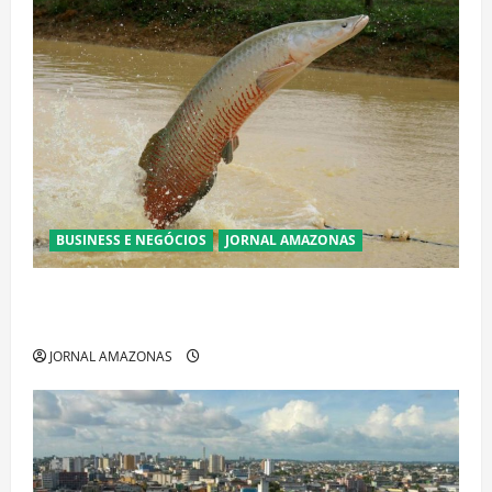
BUSINESS E NEGÓCIOS
JORNAL AMAZONAS
Ibama declara pirarucu espécie invasora fora da
Amazônia e libera abate sem restrições
JORNAL AMAZONAS