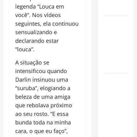
Alma da
legenda “Louca em
Cidade
você”. Nos vídeos
Incêndios
seguintes, ela continuou
Florestais
sensualizando e
na
declarando estar
Amazônia
“louca”.
Ameaçam o
Futuro do
A situação se
Bioma
intensificou quando
Castanha-
Darlin insinuou uma
do-Pará ou
“suruba”, elogiando a
Castanha-
beleza de uma amiga
da-
que rebolava próximo
Amazônia?
ao seu rosto. “E essa
Conheça o
bunda toda na minha
Tesouro
cara, o que eu faço”,
Brasileiro