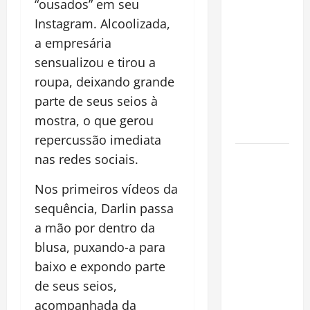
“ousados” em seu
pirarucu
Instagram. Alcoolizada,
espécie
a empresária
invasora
fora da
sensualizou e tirou a
Amazônia e
roupa, deixando grande
libera abate
parte de seus seios à
sem
mostra, o que gerou
restrições
repercussão imediata
Manaus
nas redes sociais.
Além dos
Nos primeiros vídeos da
Cartões-
sequência, Darlin passa
Postais:
Descubra
a mão por dentro da
Espaços
blusa, puxando-a para
Gratuitos
baixo e expondo parte
que
de seus seios,
Revelam a
acompanhada da