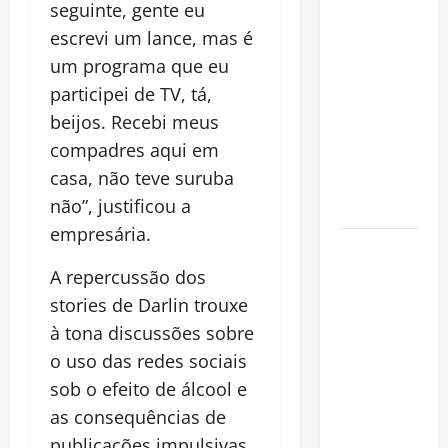
Planejamento
seguinte, gente eu
financeiro é
escrevi um lance, mas é
a chave
um programa que eu
para
participei de TV, tá,
preservar
beijos. Recebi meus
patrimônio
compadres aqui em
e garantir o
casa, não teve suruba
futuro da
não”, justificou a
família
empresária.
Garimpo
ilegal
A repercussão dos
transforma
stories de Darlin trouxe
redes
à tona discussões sobre
sociais em
o uso das redes sociais
vitrine para
sob o efeito de álcool e
atividade
as consequências de
clandestina
publicações impulsivas.