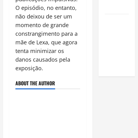
na
O episódio, no entanto,
Amazônia
não deixou de ser um
Como fazer
momento de grande
uma horta
constrangimento para a
em casa:
mãe de Lexa, que agora
guia
tenta minimizar os
completo
para
danos causados pela
iniciantes
exposição.
ABOUT THE AUTHOR