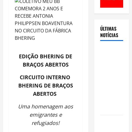
ÚLTIMAS
NOTÍCIAS
Cenário
EDIÇÃO BHERING DE
eleitoral no
BRAÇOS ABERTOS
Amazonas
aponta
CIRCUITO INTERNO
disputa
BHERING DE BRAÇOS
acirrada
ABERTOS
entre Omar
Aziz e Maria
Uma homenagem aos
do Carmo
emigrantes e
Ibama
refugiados!
declara