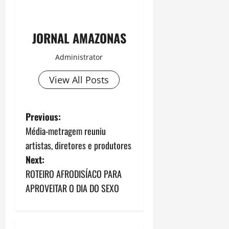
JORNAL AMAZONAS
Administrator
View All Posts
P
Previous:
Média-metragem reuniu
o
artistas, diretores e produtores
s
Next:
ROTEIRO AFRODISÍACO PARA
t
APROVEITAR O DIA DO SEXO
n
a