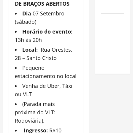
na
DE BRAÇOS ABERTOS
Amazônia
Dia
07 Setembro
Como fazer
(sábado)
uma horta
Horário do evento:
em casa:
13h às 20h
guia
completo
Local:
Rua Orestes,
para
28 – Santo Cristo
iniciantes
Pequeno
estacionamento no local
Venha de Uber, Táxi
ou VLT
(Parada mais
próxima do VLT:
Rodoviária).
Ingresso:
R$10