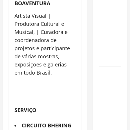
Planejamento
BOAVENTURA
financeiro é
Artista Visual |
a chave
Produtora Cultural e
para
preservar
Musical, | Curadora e
patrimônio
coordenadora de
e garantir o
projetos e participante
futuro da
de várias mostras,
família
exposições e galerias
Garimpo
em todo Brasil.
ilegal
transforma
redes
sociais em
vitrine para
SERVIÇO
atividade
clandestina
CIRCUITO BHERING