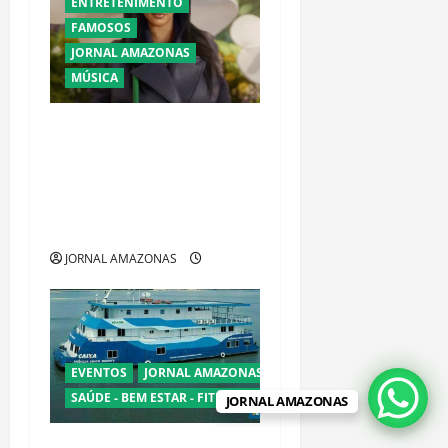
ENTRETENIMENTO
FAMOSOS
JORNAL AMAZONAS
MÚSICA
Ataque a tiros contra
mansão de Rihanna em
Beverly Hills provoca
tensão e mobiliza
autoridades
JORNAL AMAZONAS
EVENTOS
JORNAL AMAZONAS
SAÚDE - BEM ESTAR - FITNESS - ESPORTE
JORNAL AMAZONAS