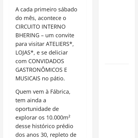
pirarucu
A cada primeiro sábado
espécie
do mês, acontece o
invasora
CIRCUITO INTERNO
fora da
Amazônia e
BHERING – um convite
libera abate
para visitar ATELIERS*,
sem
LOJAS*, e se deliciar
restrições
com CONVIDADOS
GASTRONÔMICOS E
Manaus
Além dos
MUSICAIS no pátio.
Cartões-
Quem vem à Fábrica,
Postais:
tem ainda a
Descubra
Espaços
oportunidade de
Gratuitos
explorar os 10.000m²
que
desse histórico prédio
Revelam a
dos anos 30, repleto de