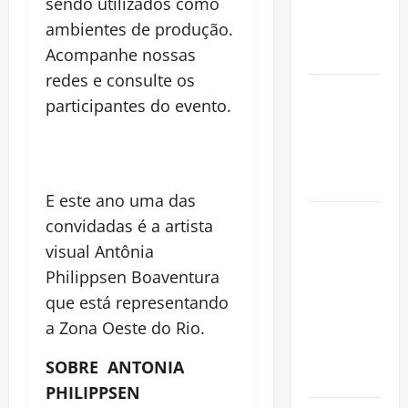
sendo utilizados como
que
ambientes de produção.
Conquista o
Acompanhe nossas
Mundo
redes e consulte os
Oropouche:
participantes do evento.
Uma
Doença
Tropical
Emergente
E este ano uma das
Dengue,
convidadas é a artista
zika e
visual Antônia
chikungunya:
Philippsen Boaventura
como
que está representando
prevenir as
a Zona Oeste do Rio.
doenças do
Aedes
SOBRE
ANTONIA
aegypti
PHILIPPSEN