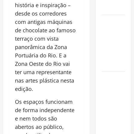
Alma da
história e inspiração –
Cidade
desde os corredores
Incêndios
com antigas máquinas
Florestais
de chocolate ao famoso
na
terraço com vista
Amazônia
panorâmica da Zona
Ameaçam o
Portuária do Rio. E
a
Futuro do
Zona Oeste do Rio vai
Bioma
ter uma representante
Castanha-
nas artes plástica nesta
do-Pará ou
edição.
Castanha-
da-
Os espaços funcionam
Amazônia?
de forma independente
Conheça o
e nem todos são
Tesouro
abertos ao público,
Brasileiro