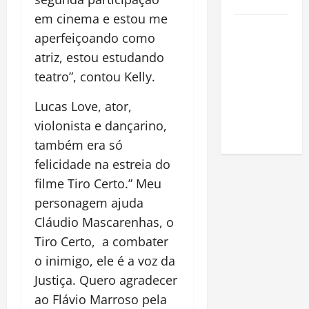
Amazônia
em cinema e estou me
Como fazer
aperfeiçoando como
uma horta
atriz, estou estudando
em casa:
teatro”, contou Kelly.
guia
completo
Lucas Love, ator,
para
violonista e dançarino,
iniciantes
também era só
felicidade na estreia do
filme Tiro Certo.” Meu
personagem ajuda
Cláudio Mascarenhas, o
Tiro Certo, a combater
o inimigo, ele é a voz da
Justiça. Quero agradecer
ao Flávio Marroso pela