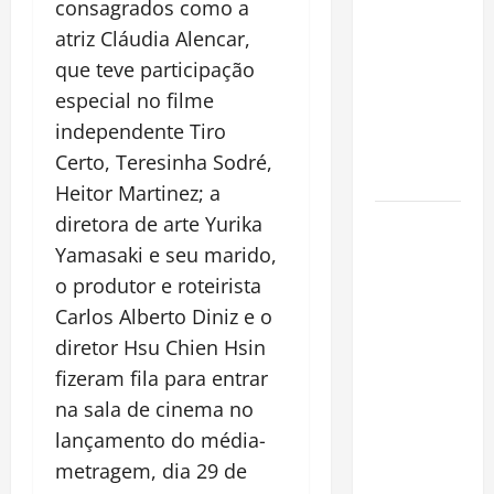
consagrados como a
espécie
atriz Cláudia Alencar,
invasora
fora da
que teve participação
Amazônia e
especial no filme
libera abate
independente Tiro
sem
Certo, Teresinha Sodré,
restrições
Heitor Martinez; a
Manaus
diretora de arte Yurika
Além dos
Yamasaki e seu marido,
Cartões-
o produtor e roteirista
Postais:
Carlos Alberto Diniz e o
Descubra
diretor Hsu Chien Hsin
Espaços
fizeram fila para entrar
Gratuitos
na sala de cinema no
que
lançamento do média-
Revelam a
Alma da
metragem, dia 29 de