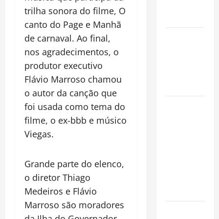
Conquista o
trilha sonora do filme, O
Mundo
canto do Page e Manhã
Oropouche:
de carnaval. Ao final,
Uma
nos agradecimentos, o
Doença
produtor executivo
Tropical
Flávio Marroso chamou
Emergente
o autor da canção que
Dengue,
foi usada como tema do
zika e
filme, o ex-bbb e músico
chikungunya:
Viegas.
como
prevenir as
Grande parte do elenco,
doenças do
o diretor Thiago
Aedes
aegypti
Medeiros e Flávio
Marroso são moradores
Planejamento
da Ilha do Governador.