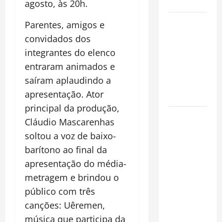
Cidade
agosto, às 20h.
Incêndios
Parentes, amigos e
Florestais
convidados dos
na
integrantes do elenco
Amazônia
entraram animados e
Ameaçam o
saíram aplaudindo a
Futuro do
apresentação. Ator
Bioma
principal da produção,
Castanha-
Cláudio Mascarenhas
do-Pará ou
soltou a voz de baixo-
Castanha-
barítono ao final da
da-
apresentação do média-
Amazônia?
metragem e brindou o
Conheça o
Tesouro
público com três
Brasileiro
canções: Uêremen,
que
música que participa da