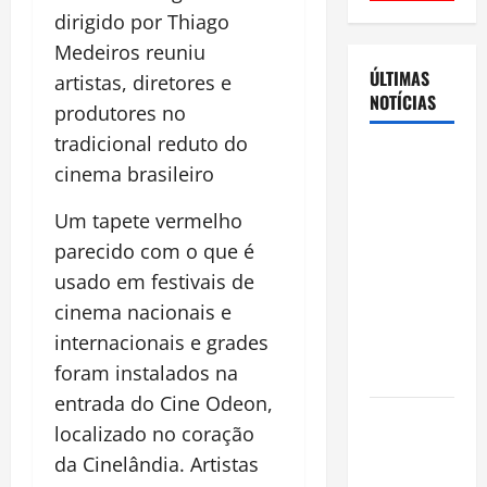
dirigido por Thiago
Medeiros reuniu
ÚLTIMAS
artistas, diretores e
NOTÍCIAS
produtores no
tradicional reduto do
Cenário
cinema brasileiro
eleitoral no
Amazonas
Um tapete vermelho
aponta
parecido com o que é
disputa
usado em festivais de
acirrada
cinema nacionais e
entre Omar
internacionais e grades
Aziz e Maria
foram instalados na
do Carmo
entrada do Cine Odeon,
Ibama
localizado no coração
declara
da Cinelândia. Artistas
pirarucu