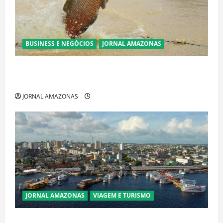
BUSINESS E NEGÓCIOS
JORNAL AMAZONAS
Ibama declara pirarucu espécie invasora fora da
Amazônia e libera abate sem restrições
JORNAL AMAZONAS
JORNAL AMAZONAS
VIAGEM E TURISMO
Manaus Além dos Cartões-Postais: Descubra