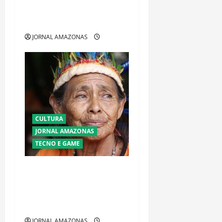
Novos Criadores de
Conteúdo
JORNAL AMAZONAS
CULTURA
JORNAL AMAZONAS
TECNO E GAME
4º Festival Mulheres+
Oferece Masterclass
Gratuita com a Cineasta
Indígena Graci Guarani
JORNAL AMAZONAS