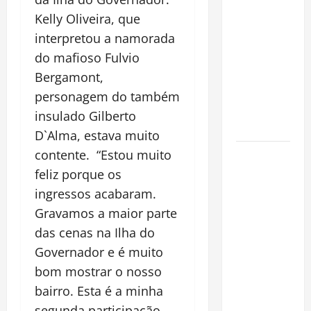
financeiro é
Kelly Oliveira, que
a chave
interpretou a namorada
para
preservar
do mafioso Fulvio
patrimônio
Bergamont,
e garantir o
personagem do também
futuro da
insulado Gilberto
família
D`Alma, estava muito
Garimpo
contente. “Estou muito
ilegal
feliz porque os
transforma
ingressos acabaram.
redes
Gravamos a maior parte
sociais em
das cenas na Ilha do
vitrine para
Governador e é muito
atividade
bom mostrar o nosso
clandestina
bairro. Esta é a minha
na
segunda participação