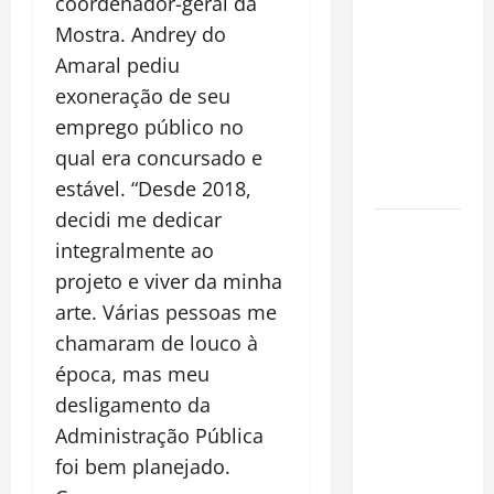
coordenador-geral da
Incêndios
Mostra. Andrey do
Florestais
Amaral pediu
na
exoneração de seu
Amazônia
emprego público no
Ameaçam o
qual era concursado e
Futuro do
Bioma
estável. “Desde 2018,
decidi me dedicar
Castanha-
integralmente ao
do-Pará ou
projeto e viver da minha
Castanha-
arte. Várias pessoas me
da-
Amazônia?
chamaram de louco à
Conheça o
época, mas meu
Tesouro
desligamento da
Brasileiro
Administração Pública
que
foi bem planejado.
Conquista o