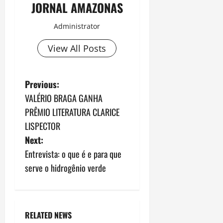
JORNAL AMAZONAS
Administrator
View All Posts
P
Previous:
VALÉRIO BRAGA GANHA
o
PRÊMIO LITERATURA CLARICE
s
LISPECTOR
Next:
t
Entrevista: o que é e para que
n
serve o hidrogênio verde
a
v
RELATED NEWS