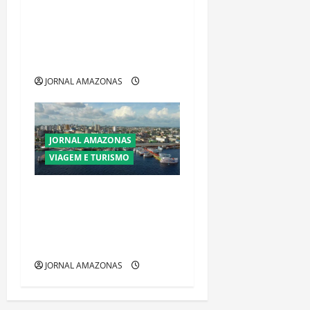
Ibama declara pirarucu
espécie invasora fora da
Amazônia e libera abate sem
restrições
JORNAL AMAZONAS
JORNAL AMAZONAS
VIAGEM E TURISMO
Manaus Além dos Cartões-
Postais: Descubra Espaços
Gratuitos que Revelam a
Alma da Cidade
JORNAL AMAZONAS