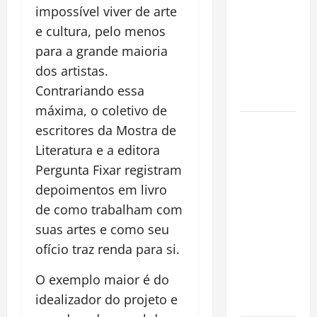
invasora
impossível viver de arte
fora da
e cultura, pelo menos
Amazônia e
para a grande maioria
libera abate
dos artistas.
sem
Contrariando essa
restrições
máxima, o coletivo de
Manaus
escritores da Mostra de
Além dos
Literatura e a editora
Cartões-
Pergunta Fixar registram
Postais:
depoimentos em livro
Descubra
de como trabalham com
Espaços
suas artes e como seu
Gratuitos
ofício traz renda para si.
que
Revelam a
O exemplo maior é do
Alma da
idealizador do projeto e
Cidade