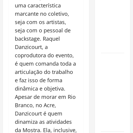
a chave
uma característica
para
marcante no coletivo,
preservar
seja com os artistas,
patrimônio
seja com o pessoal de
e garantir o
backstage. Raquel
futuro da
Danzicourt, a
família
coprodutora do evento,
Garimpo
é quem comanda toda a
ilegal
articulação do trabalho
transforma
e faz isso de forma
redes
dinâmica e objetiva.
sociais em
vitrine para
Apesar de morar em Rio
atividade
Branco, no Acre,
clandestina
Danzicourt é quem
na
dinamiza as atividades
Amazônia
da Mostra. Ela, inclusive,