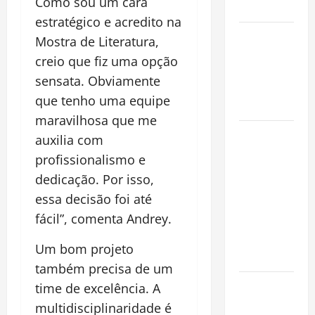
Como sou um cara
Mundo
estratégico e acredito na
Oropouche:
Mostra de Literatura,
Uma
creio que fiz uma opção
Doença
sensata. Obviamente
Tropical
que tenho uma equipe
Emergente
maravilhosa que me
Dengue,
auxilia com
zika e
profissionalismo e
chikungunya:
dedicação. Por isso,
como
essa decisão foi até
prevenir as
fácil”, comenta Andrey.
doenças do
Aedes
Um bom projeto
aegypti
também precisa de um
Planejamento
time de excelência. A
financeiro é
multidisciplinaridade é