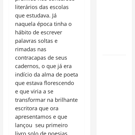
espécie
literários das escolas
invasora
que estudava. Já
fora da
naquela época tinha o
Amazônia e
hábito de escrever
libera abate
palavras soltas e
sem
restrições
rimadas nas
contracapas de seus
Manaus
cadernos, o que já era
Além dos
indício da alma de poeta
Cartões-
que estava florescendo
Postais:
Descubra
e que viria a se
Espaços
transformar na brilhante
Gratuitos
escritora que ora
que
apresentamos e que
Revelam a
lançou seu primeiro
Alma da
livro solo de poesias,