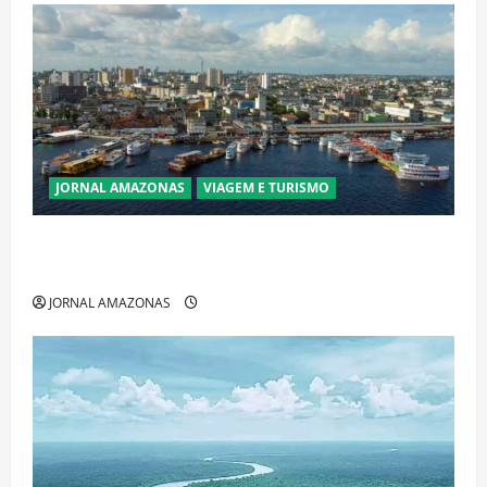
JORNAL AMAZONAS
VIAGEM E TURISMO
Manaus Além dos Cartões-Postais: Descubra
Espaços Gratuitos que Revelam a Alma da Cidade
JORNAL AMAZONAS