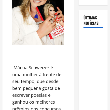
ÚLTIMAS
NOTÍCIAS
Cenário
eleitoral no
Amazonas
aponta
disputa
acirrada
Márcia Schweizer é
entre Omar
uma mulher à frente de
Aziz e Maria
seu tempo, que desde
do Carmo
bem pequena gosta de
Ibama
escrever poesias e
declara
ganhou os melhores
pirarucu
prêmios nos concursos