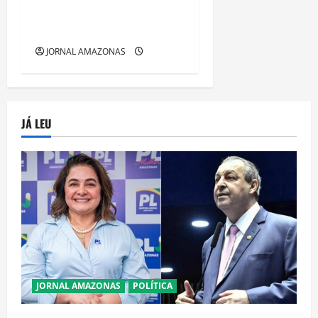
tensão e mobiliza
autoridades
JORNAL AMAZONAS
JÁ LEU
JORNAL AMAZONAS
POLÍTICA