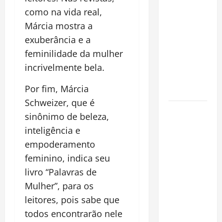
financeiro é
como na vida real,
a chave
Márcia mostra a
para
exuberância e a
preservar
feminilidade da mulher
patrimônio
e garantir o
incrivelmente bela.
futuro da
Por fim, Márcia
família
Schweizer, que é
Garimpo
sinônimo de beleza,
ilegal
inteligência e
transforma
empoderamento
redes
feminino, indica seu
sociais em
livro “Palavras de
vitrine para
atividade
Mulher”, para os
clandestina
leitores, pois sabe que
na
todos encontrarão nele