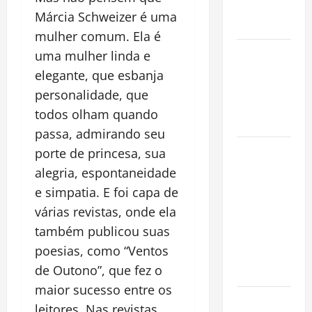
Conquista o
Márcia Schweizer é uma
Mundo
mulher comum. Ela é
Oropouche:
uma mulher linda e
Uma
elegante, que esbanja
Doença
personalidade, que
Tropical
todos olham quando
Emergente
passa, admirando seu
Dengue,
porte de princesa, sua
zika e
alegria, espontaneidade
chikungunya:
e simpatia. E foi capa de
como
várias revistas, onde ela
prevenir as
também publicou suas
doenças do
poesias, como “Ventos
Aedes
de Outono”, que fez o
aegypti
maior sucesso entre os
Planejamento
leitores. Nas revistas,