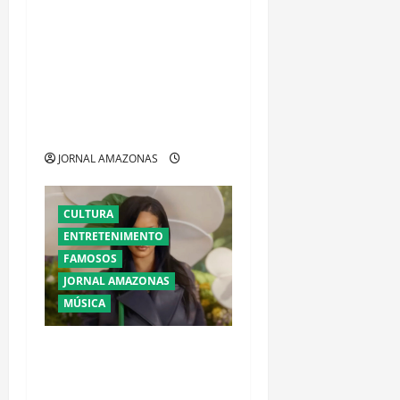
ADVOGADA ADVENTISTA DE
RORAIMA GANHA PROJEÇÃO
INTERNACIONAL COM
TRAJETÓRIA ASSOCIADA A
RODRIGO SILVA E BEN
CARSON
JORNAL AMAZONAS
CULTURA
ENTRETENIMENTO
FAMOSOS
JORNAL AMAZONAS
MÚSICA
Ataque a tiros contra
mansão de Rihanna em
Beverly Hills provoca