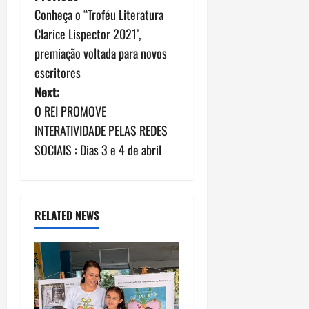
Conheça o “Troféu Literatura
o
Clarice Lispector 2021’,
s
premiação voltada para novos
escritores
t
Next:
n
O REI PROMOVE
INTERATIVIDADE PELAS REDES
a
SOCIAIS : Dias 3 e 4 de abril
v
i
RELATED NEWS
g
a
t