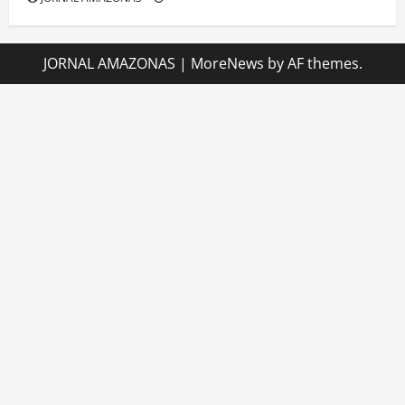
JORNAL AMAZONAS
|
MoreNews
by AF themes.