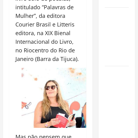
Cidade
intitulado “Palavras de
Incêndios
Mulher”, da editora
Florestais
Courier Brasil e Litteris
na
editora, na XIX Bienal
Amazônia
Internacional do Livro,
Ameaçam o
no Riocentro do Rio de
Futuro do
Janeiro (Barra da Tijuca).
Bioma
Castanha-
do-Pará ou
Castanha-
da-
Amazônia?
Conheça o
Tesouro
Brasileiro
que
Mas não pensem que