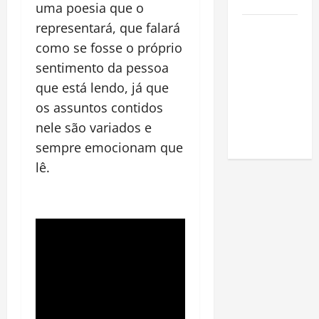
Amazônia
uma poesia que o
representará, que falará
Como fazer
uma horta
como se fosse o próprio
em casa:
sentimento da pessoa
guia
que está lendo, já que
completo
os assuntos contidos
para
nele são variados e
iniciantes
sempre emocionam que
lê.