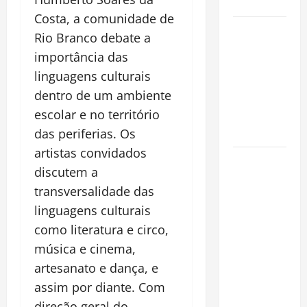
Cidade
Costa, a comunidade de
Incêndios
Rio Branco debate a
Florestais
importância das
na
linguagens culturais
Amazônia
dentro de um ambiente
Ameaçam o
escolar e no território
Futuro do
Bioma
das periferias. Os
artistas convidados
Castanha-
discutem a
do-Pará ou
transversalidade das
Castanha-
linguagens culturais
da-
Amazônia?
como literatura e circo,
Conheça o
música e cinema,
Tesouro
artesanato e dança, e
Brasileiro
assim por diante. Com
que
direção geral do