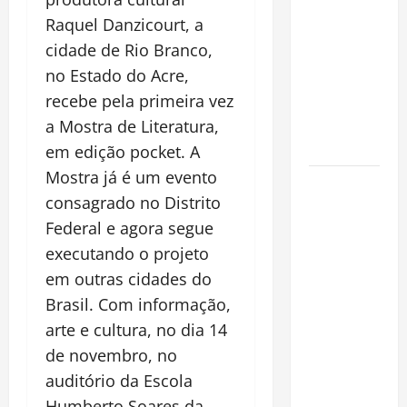
espécie
Raquel Danzicourt, a
invasora
cidade de Rio Branco,
fora da
no Estado do Acre,
Amazônia e
recebe pela primeira vez
libera abate
sem
a Mostra de Literatura,
restrições
em edição pocket. A
Mostra já é um evento
Manaus
consagrado no Distrito
Além dos
Federal e agora segue
Cartões-
Postais:
executando o projeto
Descubra
em outras cidades do
Espaços
Brasil. Com informação,
Gratuitos
arte e cultura, no dia 14
que
de novembro, no
Revelam a
auditório da Escola
Alma da
Humberto Soares da