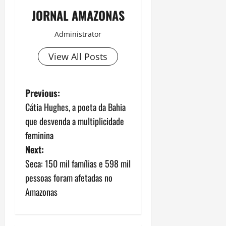
JORNAL AMAZONAS
Administrator
View All Posts
P
Previous:
Cátia Hughes, a poeta da Bahia
o
que desvenda a multiplicidade
s
feminina
Next:
t
Seca: 150 mil famílias e 598 mil
n
pessoas foram afetadas no
Amazonas
a
v