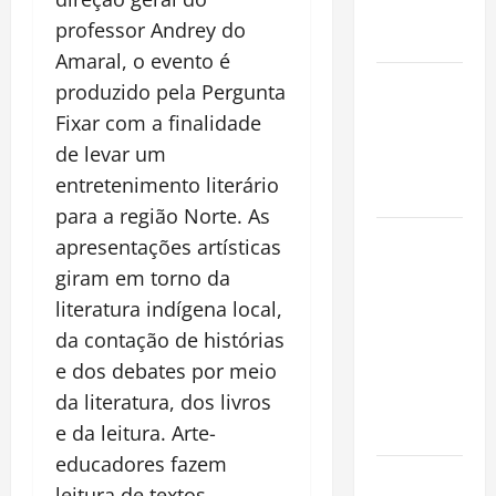
Conquista o
professor Andrey do
Mundo
Amaral, o evento é
Oropouche:
produzido pela Pergunta
Uma
Fixar com a finalidade
Doença
de levar um
Tropical
entretenimento literário
Emergente
para a região Norte. As
Dengue,
apresentações artísticas
zika e
giram em torno da
chikungunya:
literatura indígena local,
como
da contação de histórias
prevenir as
e dos debates por meio
doenças do
da literatura, dos livros
Aedes
e da leitura. Arte-
aegypti
educadores fazem
Planejamento
leitura de textos