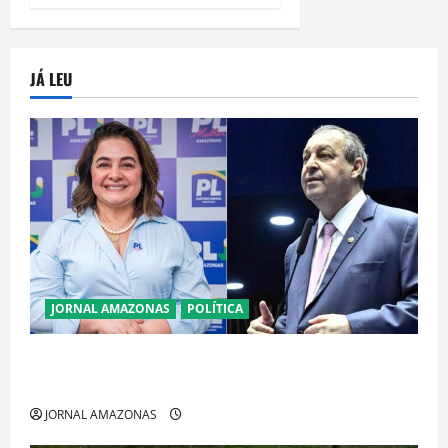
JÁ LEU
JORNAL AMAZONAS
POLÍTICA
Cenário eleitoral no Amazonas aponta disputa
acirrada entre Omar Aziz e Maria do Carmo
JORNAL AMAZONAS