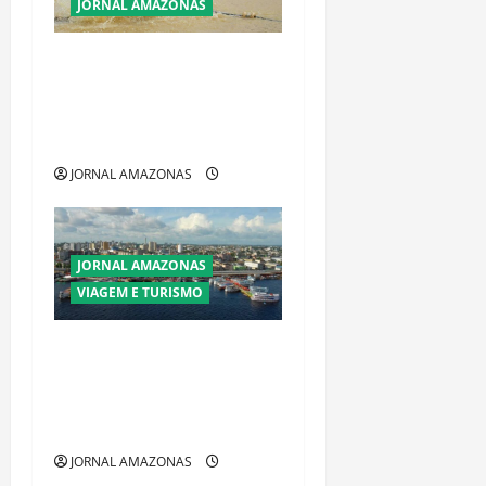
JORNAL AMAZONAS
Ibama declara pirarucu
espécie invasora fora da
Amazônia e libera abate sem
restrições
JORNAL AMAZONAS
JORNAL AMAZONAS
VIAGEM E TURISMO
Manaus Além dos Cartões-
Postais: Descubra Espaços
Gratuitos que Revelam a
Alma da Cidade
JORNAL AMAZONAS