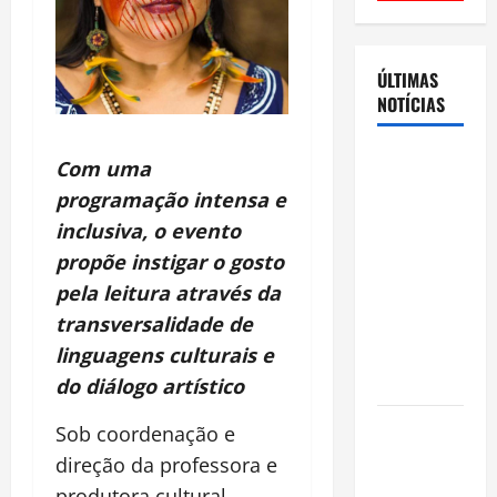
ÚLTIMAS
NOTÍCIAS
Cenário
Com uma
eleitoral no
programação intensa e
Amazonas
inclusiva, o evento
aponta
propõe instigar o gosto
disputa
pela leitura através da
acirrada
transversalidade de
entre Omar
linguagens culturais e
Aziz e Maria
do Carmo
do diálogo artístico
Ibama
Sob coordenação e
declara
direção da professora e
pirarucu
produtora cultural