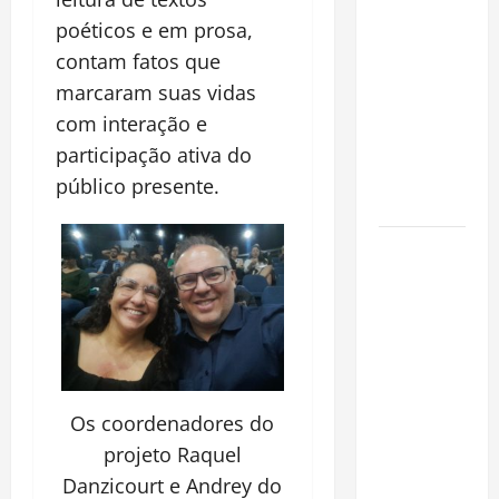
financeiro é
poéticos e em prosa,
a chave
contam fatos que
para
marcaram suas vidas
preservar
patrimônio
com interação e
e garantir o
participação ativa do
futuro da
público presente.
família
Garimpo
ilegal
transforma
redes
sociais em
vitrine para
atividade
Os coordenadores do
clandestina
projeto Raquel
na
Danzicourt e Andrey do