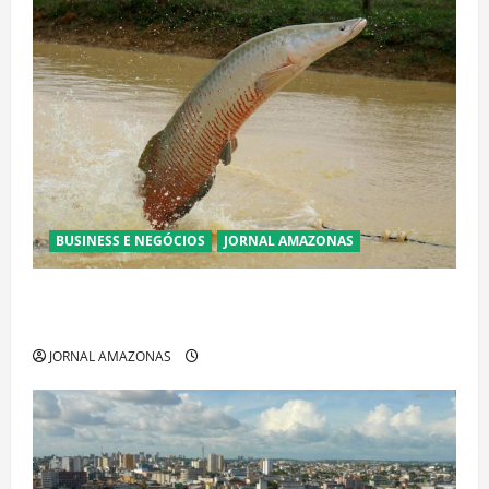
BUSINESS E NEGÓCIOS
JORNAL AMAZONAS
Ibama declara pirarucu espécie invasora fora da
Amazônia e libera abate sem restrições
JORNAL AMAZONAS