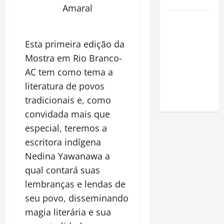
Amazônia
Amaral
Como fazer
uma horta
Esta primeira edição da
em casa:
guia
Mostra em Rio Branco-
completo
AC tem como tema a
para
literatura de povos
iniciantes
tradicionais e, como
convidada mais que
especial, teremos a
escritora indígena
Nedina Yawanawa a
qual contará suas
lembranças e lendas de
seu povo, disseminando
magia literária e sua