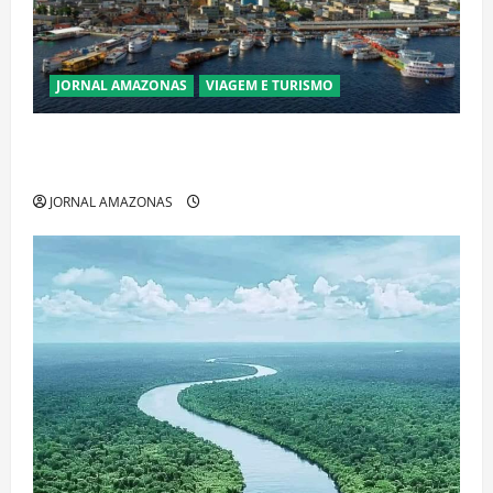
JORNAL AMAZONAS
VIAGEM E TURISMO
Manaus Além dos Cartões-Postais: Descubra
Espaços Gratuitos que Revelam a Alma da Cidade
JORNAL AMAZONAS