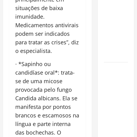
financeiro é
situações de baixa
a chave
imunidade.
para
Medicamentos antivirais
preservar
patrimônio
podem ser indicados
e garantir o
para tratar as crises”, diz
futuro da
o especialista.
família
· *Sapinho ou
Garimpo
candidíase oral*: trata-
ilegal
se de uma micose
transforma
provocada pelo fungo
redes
Candida albicans. Ela se
sociais em
vitrine para
manifesta por pontos
atividade
brancos e escamosos na
clandestina
língua e parte interna
na
das bochechas. O