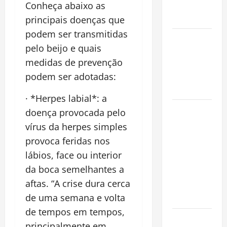
Conheça abaixo as
Conquista o
Mundo
principais doenças que
podem ser transmitidas
Oropouche:
pelo beijo e quais
Uma
medidas de prevenção
Doença
podem ser adotadas:
Tropical
Emergente
· *Herpes labial*: a
Dengue,
doença provocada pelo
zika e
vírus da herpes simples
chikungunya:
provoca feridas nos
como
lábios, face ou interior
prevenir as
da boca semelhantes a
doenças do
aftas. “A crise dura cerca
Aedes
de uma semana e volta
aegypti
de tempos em tempos,
Planejamento
principalmente em