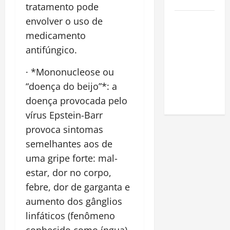
Amazônia
tratamento pode
Como fazer
envolver o uso de
uma horta
medicamento
em casa:
antifúngico.
guia
· *Mononucleose ou
completo
para
“doença do beijo”*: a
iniciantes
doença provocada pelo
vírus Epstein-Barr
provoca sintomas
semelhantes aos de
uma gripe forte: mal-
estar, dor no corpo,
febre, dor de garganta e
aumento dos gânglios
linfáticos (fenômeno