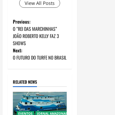
View All Posts
P
Previous:
O “REI DAS MARCHINHAS”
o
JOÃO ROBERTO KELLY FAZ 3
s
SHOWS
Next:
t
O FUTURO DO TURFE NO BRASIL
n
a
RELATED NEWS
v
i
g
EVENTOS
JORNAL AMAZONAS