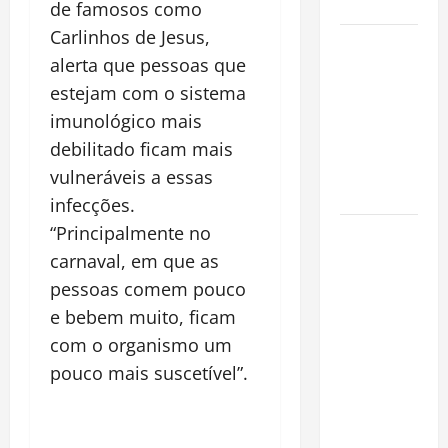
Cidade
de famosos como
Carlinhos de Jesus,
Incêndios
alerta que pessoas que
Florestais
estejam com o sistema
na
Amazônia
imunológico mais
Ameaçam o
debilitado ficam mais
Futuro do
vulneráveis a essas
Bioma
infecções.
“Principalmente no
Castanha-
do-Pará ou
carnaval, em que as
Castanha-
pessoas comem pouco
da-
e bebem muito, ficam
Amazônia?
com o organismo um
Conheça o
pouco mais suscetível”.
Tesouro
Brasileiro
que