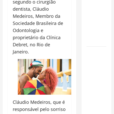
segundo o cirurgião
espécie
dentista, Cláudio
invasora
fora da
Medeiros, Membro da
Amazônia e
Sociedade Brasileira de
libera abate
Odontologia e
sem
proprietário da Clínica
restrições
Debret, no Rio de
Manaus
Janeiro.
Além dos
Cartões-
Postais:
Descubra
Espaços
Gratuitos
que
Cláudio Medeiros, que é
Revelam a
Alma da
responsável pelo sorriso