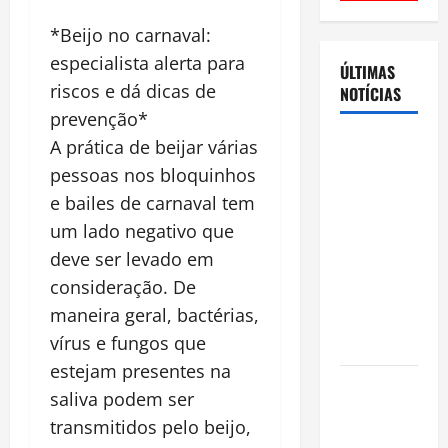
*Beijo no carnaval:
especialista alerta para
ÚLTIMAS
riscos e dá dicas de
NOTÍCIAS
prevenção*
Cenário
A prática de beijar várias
eleitoral no
pessoas nos bloquinhos
Amazonas
e bailes de carnaval tem
aponta
um lado negativo que
disputa
deve ser levado em
acirrada
consideração. De
entre Omar
maneira geral, bactérias,
Aziz e Maria
vírus e fungos que
do Carmo
estejam presentes na
Ibama
saliva podem ser
declara
transmitidos pelo beijo,
pirarucu