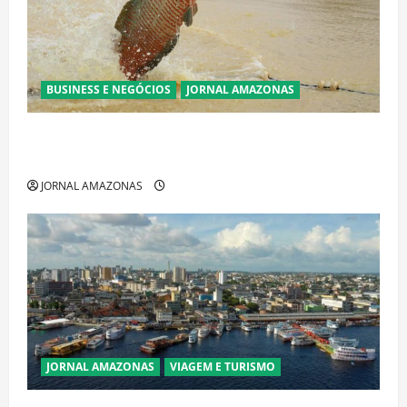
BUSINESS E NEGÓCIOS
JORNAL AMAZONAS
Ibama declara pirarucu espécie invasora fora da
Amazônia e libera abate sem restrições
JORNAL AMAZONAS
JORNAL AMAZONAS
VIAGEM E TURISMO