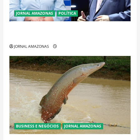
JORNAL AMAZONAS
POLÍTICA
Cenário eleitoral no Amazonas aponta disputa
acirrada entre Omar Aziz e Maria do Carmo
JORNAL AMAZONAS
BUSINESS E NEGÓCIOS
JORNAL AMAZONAS