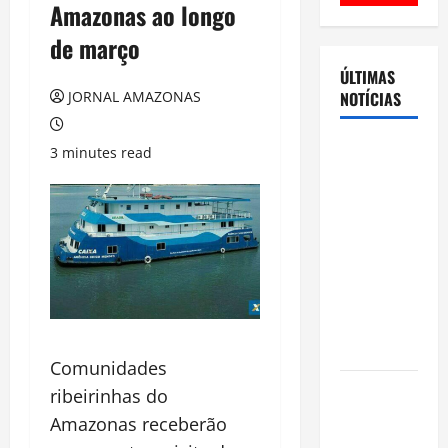
Amazonas ao longo
de março
ÚLTIMAS
NOTÍCIAS
JORNAL AMAZONAS
Cenário
3 minutes read
eleitoral no
Amazonas
aponta
disputa
acirrada
entre Omar
Aziz e Maria
do Carmo
Comunidades
Ibama
ribeirinhas do
declara
Amazonas receberão
pirarucu