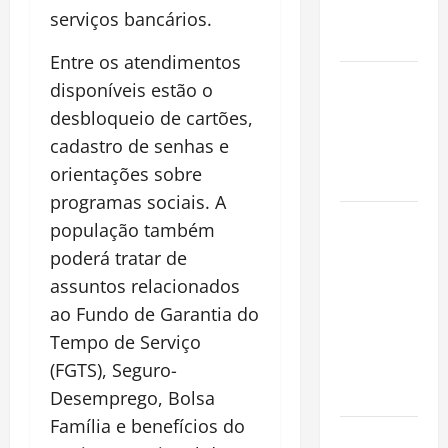
Conquista o
serviços bancários.
Mundo
Entre os atendimentos
Oropouche:
disponíveis estão o
Uma
desbloqueio de cartões,
Doença
cadastro de senhas e
Tropical
orientações sobre
Emergente
programas sociais. A
Dengue,
população também
zika e
poderá tratar de
chikungunya:
assuntos relacionados
como
ao Fundo de Garantia do
prevenir as
Tempo de Serviço
doenças do
(FGTS), Seguro-
Aedes
aegypti
Desemprego, Bolsa
Família e benefícios do
Planejamento