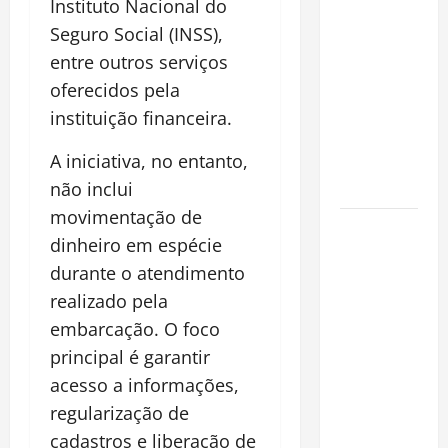
Instituto Nacional do
financeiro é
Seguro Social (INSS),
a chave
entre outros serviços
para
preservar
oferecidos pela
patrimônio
instituição financeira.
e garantir o
A iniciativa, no entanto,
futuro da
família
não inclui
movimentação de
Garimpo
dinheiro em espécie
ilegal
durante o atendimento
transforma
realizado pela
redes
sociais em
embarcação. O foco
vitrine para
principal é garantir
atividade
acesso a informações,
clandestina
regularização de
na
cadastros e liberação de