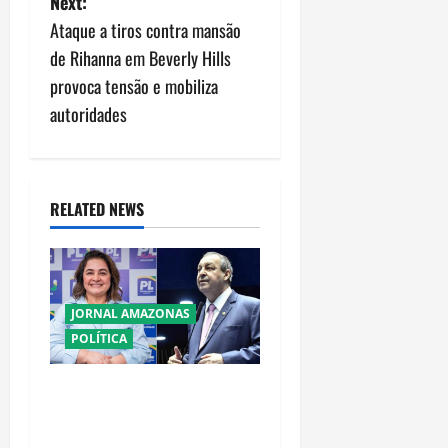
Next:
n
Ataque a tiros contra mansão
de Rihanna em Beverly Hills
a
provoca tensão e mobiliza
v
autoridades
i
g
RELATED NEWS
a
t
JORNAL AMAZONAS
i
POLÍTICA
o
Cenário eleitoral no
n
Amazonas aponta disputa
acirrada entre Omar Aziz e