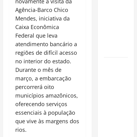
novamente a visita da
espécie
Agência-Barco Chico
invasora
Mendes, iniciativa da
fora da
Caixa Econômica
Amazônia e
Federal
que leva
libera abate
sem
atendimento bancário a
restrições
regiões de difícil acesso
no interior do estado.
Manaus
Durante o mês de
Além dos
março, a embarcação
Cartões-
Postais:
percorrerá oito
Descubra
municípios amazônicos,
Espaços
oferecendo serviços
Gratuitos
essenciais à população
que
que vive às margens dos
Revelam a
rios.
Alma da