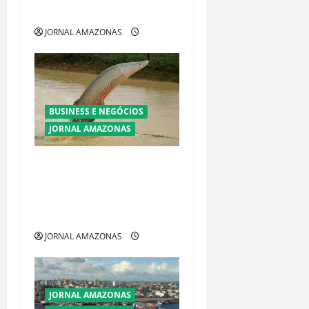
Maria do Carmo
JORNAL AMAZONAS
BUSINESS E NEGÓCIOS
JORNAL AMAZONAS
Ibama declara pirarucu
espécie invasora fora da
Amazônia e libera abate sem
restrições
JORNAL AMAZONAS
JORNAL AMAZONAS