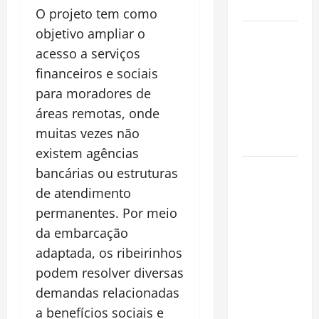
Cidade
O projeto tem como
objetivo ampliar o
Incêndios
Florestais
acesso a serviços
na
financeiros e sociais
Amazônia
para moradores de
Ameaçam o
áreas remotas, onde
Futuro do
muitas vezes não
Bioma
existem agências
Castanha-
bancárias ou estruturas
do-Pará ou
de atendimento
Castanha-
permanentes. Por meio
da-
da embarcação
Amazônia?
adaptada, os ribeirinhos
Conheça o
podem resolver diversas
Tesouro
demandas relacionadas
Brasileiro
a benefícios sociais e
que