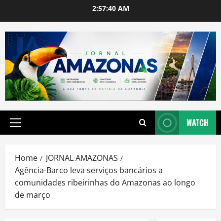
Skip
2:57:41 AM
to
content
WATCH
Primary
Menu
Home
JORNAL AMAZONAS
Agência-Barco leva serviços bancários a
comunidades ribeirinhas do Amazonas ao longo
de março