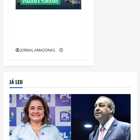
VIAGEM E TURISMO
Manaus Além dos Cartões-
Postais: Descubra Espaços
Gratuitos que Revelam a
Alma da Cidade
JORNAL AMAZONAS
JÁ LEU