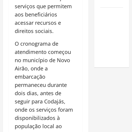
Amazônia
serviços que permitem
Como fazer
aos beneficiários
uma horta
acessar recursos e
em casa:
direitos sociais.
guia
completo
O cronograma de
para
atendimento começou
iniciantes
no município de
Novo
Airão
, onde a
embarcação
permaneceu durante
dois dias, antes de
seguir para
Codajás
,
onde os serviços foram
disponibilizados à
população local ao