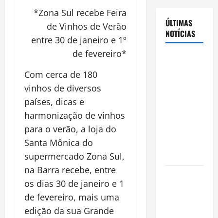
*Zona Sul recebe Feira
ÚLTIMAS
de Vinhos de Verão
NOTÍCIAS
entre 30 de janeiro e 1º
de fevereiro*
Cenário
eleitoral no
Com cerca de 180
Amazonas
vinhos de diversos
aponta
países, dicas e
disputa
harmonização de vinhos
acirrada
para o verão, a loja do
entre Omar
Santa Mônica do
Aziz e Maria
do Carmo
supermercado Zona Sul,
na Barra recebe, entre
Ibama
os dias 30 de janeiro e 1
declara
de fevereiro, mais uma
pirarucu
edição da sua Grande
espécie