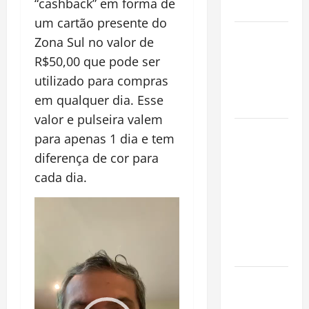
“cashback” em forma de
Mundo
um cartão presente do
Oropouche:
Zona Sul no valor de
Uma
R$50,00 que pode ser
Doença
utilizado para compras
Tropical
em qualquer dia. Esse
Emergente
valor e pulseira valem
Dengue,
para apenas 1 dia e tem
zika e
diferença de cor para
chikungunya:
cada dia.
como
prevenir as
Tocador
doenças do
de
Aedes
vídeo
aegypti
Planejamento
financeiro é