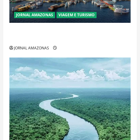
JORNAL AMAZONAS
VIAGEM E TURISMO
Manaus Além dos Cartões-Postais: Descubra
Espaços Gratuitos que Revelam a Alma da Cidade
JORNAL AMAZONAS