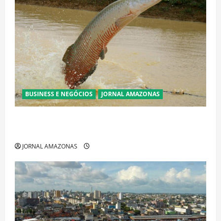
BUSINESS E NEGÓCIOS
JORNAL AMAZONAS
Ibama declara pirarucu espécie invasora fora da
Amazônia e libera abate sem restrições
JORNAL AMAZONAS