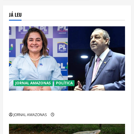
JÁ LEU
JORNAL AMAZONAS
POLÍTICA
Cenário eleitoral no Amazonas aponta disputa
acirrada entre Omar Aziz e Maria do Carmo
JORNAL AMAZONAS