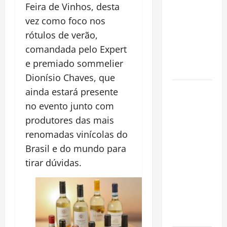
invasora
Feira de Vinhos, desta
fora da
vez como foco nos
Amazônia e
rótulos de verão,
libera abate
comandada pelo Expert
sem
e premiado sommelier
restrições
Dionísio Chaves, que
Manaus
ainda estará presente
Além dos
no evento junto com
Cartões-
produtores das mais
Postais:
renomadas vinícolas do
Descubra
Brasil e do mundo para
Espaços
tirar dúvidas.
Gratuitos
que
Revelam a
Alma da
Cidade