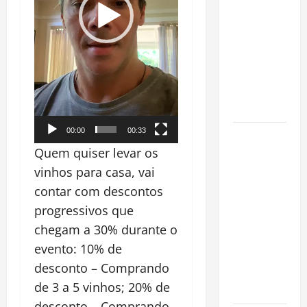
a chave
para
preservar
patrimônio
e garantir o
futuro da
família
00:00
00:33
Garimpo
Quem quiser levar os
ilegal
transforma
vinhos para casa, vai
redes
contar com descontos
sociais em
progressivos que
vitrine para
chegam a 30% durante o
atividade
evento: 10% de
clandestina
desconto – Comprando
na
de 3 a 5 vinhos; 20% de
Amazônia
desconto – Comprando