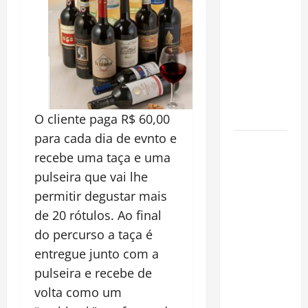
Incêndios
Florestais
na
Amazônia
Ameaçam o
Futuro do
Bioma
O cliente paga R$ 60,00
para cada dia de evnto e
Castanha-
recebe uma taça e uma
do-Pará ou
pulseira que vai lhe
Castanha-
da-
permitir degustar mais
Amazônia?
de 20 rótulos. Ao final
Conheça o
do percurso a taça é
Tesouro
entregue junto com a
Brasileiro
pulseira e recebe de
que
volta como um
Conquista o