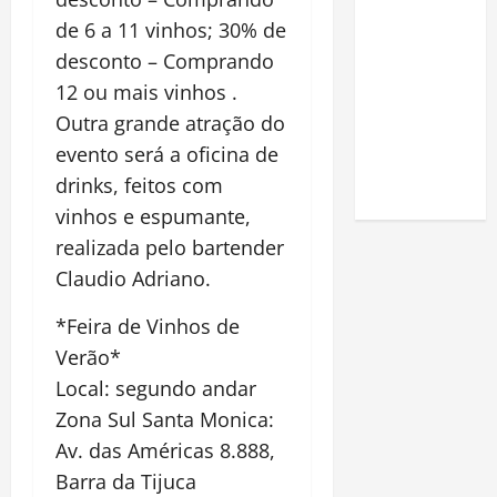
Como fazer
de 6 a 11 vinhos; 30% de
uma horta
desconto – Comprando
em casa:
12 ou mais vinhos .
guia
Outra grande atração do
completo
evento será a oficina de
para
iniciantes
drinks, feitos com
vinhos e espumante,
realizada pelo bartender
Claudio Adriano.
*Feira de Vinhos de
Verão*
Local: segundo andar
Zona Sul Santa Monica:
Av. das Américas 8.888,
Barra da Tijuca