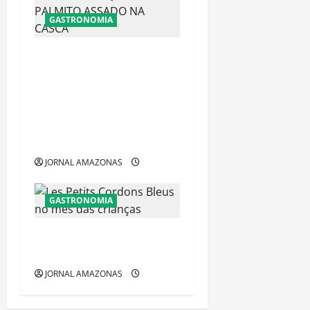
GASTRONOMIA
5° Festival de Palmito
Assado na Casca, no Otto
Tijuca OTTO COMEMORA 30
ANOS DE CRIAÇÃO DO
PALMITO ASSADO NA
CASCA
JORNAL AMAZONAS
GASTRONOMIA
Les Petits Cordons Bleus no
mês das crianças
JORNAL AMAZONAS