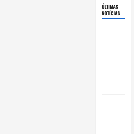
ÚLTIMAS
NOTÍCIAS
Cenário
eleitoral no
Amazonas
aponta
disputa
acirrada
entre Omar
Aziz e Maria
do Carmo
Ibama
declara
pirarucu
espécie
invasora