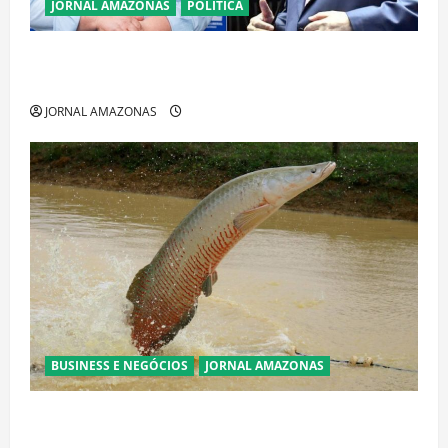
JORNAL AMAZONAS
POLÍTICA
Cenário eleitoral no Amazonas aponta disputa
acirrada entre Omar Aziz e Maria do Carmo
JORNAL AMAZONAS
BUSINESS E NEGÓCIOS
JORNAL AMAZONAS
Ibama declara pirarucu espécie invasora fora da
Amazônia e libera abate sem restrições