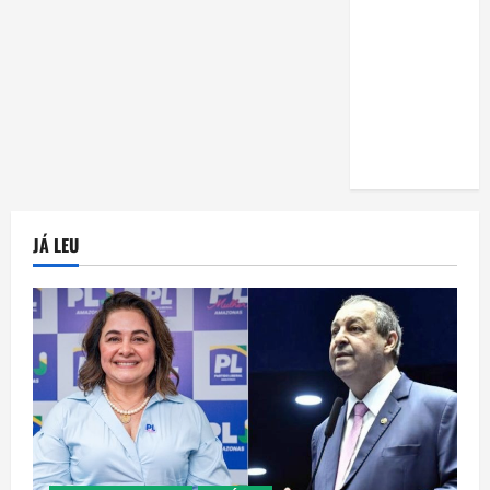
uma horta
em casa:
guia
completo
para
iniciantes
JÁ LEU