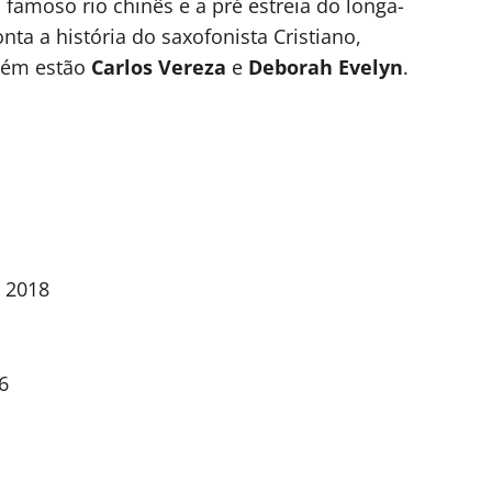
 famoso rio chinês e a pré estreia do longa-
ta a história do saxofonista Cristiano,
mbém estão
Carlos Vereza
e
Deborah Evelyn
.
– 2018
6