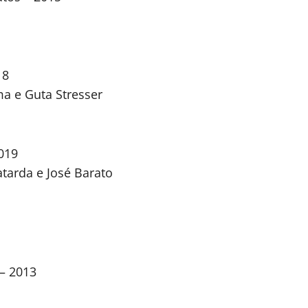
18
a e Guta Stresser
019
atarda e José Barato
 – 2013