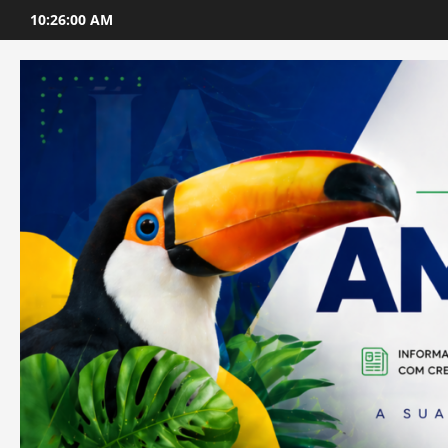
Skip
10:26:01 AM
to
content