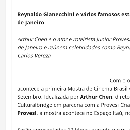
Reynaldo Gianecchini e vários famosos est
de Janeiro
Arthur Chen e o ator e roteirista Junior Prov
de Janeiro e reúnem celebridades como Reynal
Carlos Vereza
Com o ob
acontece a primeira Mostra de Cinema Brasil C
Setembro. Idealizada por
Arthur Chen
, diret
Culturalbridge em parceria com a Provesi Criaç
Provesi
, a mostra acontece no Espaço Itaú, no
Serão apresentados 12 filmes durante o circui