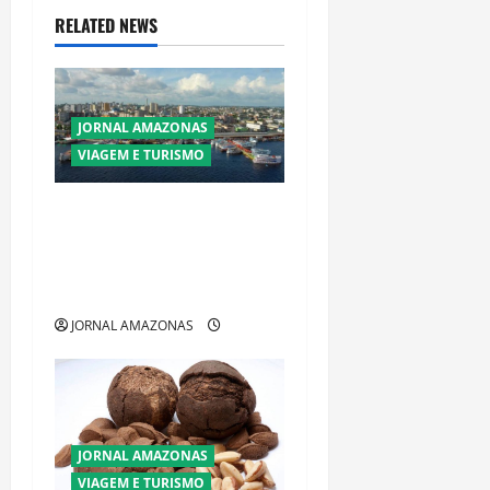
v
RELATED NEWS
i
g
JORNAL AMAZONAS
a
VIAGEM E TURISMO
t
Manaus Além dos Cartões-
i
Postais: Descubra Espaços
Gratuitos que Revelam a
o
Alma da Cidade
JORNAL AMAZONAS
n
JORNAL AMAZONAS
VIAGEM E TURISMO