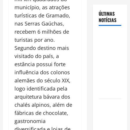
município, as atrações
ÚLTIMAS
turísticas de Gramado,
NOTÍCIAS
nas Serras Gaúchas,
recebem 6 milhões de
Cenário
turistas por ano.
eleitoral no
Segundo destino mais
Amazonas
visitado do país, a
aponta
disputa
estância possui forte
acirrada
influência dos colonos
entre Omar
alemães do século XIX,
Aziz e Maria
logo identificada pela
do Carmo
arquitetura bávara dos
Ibama
chalés alpinos, além de
declara
fábricas de chocolate,
pirarucu
gastronomia
espécie
diversificada e lojas de