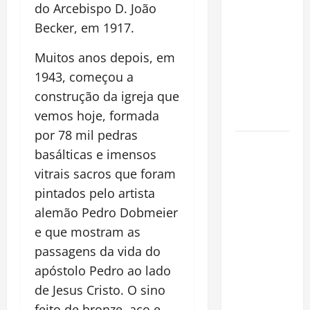
do Arcebispo D. João
Incêndios
Becker, em 1917.
Florestais
na
Muitos anos depois, em
Amazônia
1943, começou a
Ameaçam o
construção da igreja que
Futuro do
vemos hoje, formada
Bioma
por 78 mil pedras
Castanha-
basálticas e imensos
do-Pará ou
vitrais sacros que foram
Castanha-
pintados pelo artista
da-
alemão Pedro Dobmeier
Amazônia?
Conheça o
e que mostram as
Tesouro
passagens da vida do
Brasileiro
apóstolo Pedro ao lado
que
de Jesus Cristo. O sino
Conquista o
feito de bronze, aço e