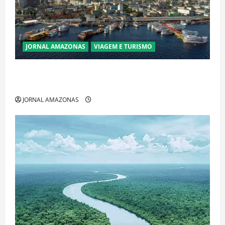
JORNAL AMAZONAS
VIAGEM E TURISMO
Manaus Além dos Cartões-Postais: Descubra
Espaços Gratuitos que Revelam a Alma da Cidade
JORNAL AMAZONAS