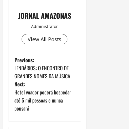
JORNAL AMAZONAS
Administrator
View All Posts
P
Previous:
LENDÁRIOS: O ENCONTRO DE
o
GRANDES NOMES DA MÚSICA
s
Next:
Hotel voador poderá hospedar
t
até 5 mil pessoas e nunca
n
pousará
a