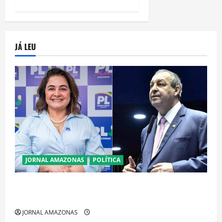
JÁ LEU
JORNAL AMAZONAS
POLÍTICA
Cenário eleitoral no Amazonas aponta disputa
acirrada entre Omar Aziz e Maria do Carmo
JORNAL AMAZONAS