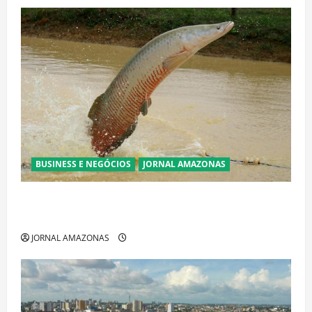
BUSINESS E NEGÓCIOS
JORNAL AMAZONAS
Ibama declara pirarucu espécie invasora fora da
Amazônia e libera abate sem restrições
JORNAL AMAZONAS