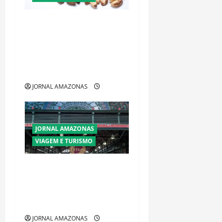
Castanha-do-Pará ou
Castanha-da-Amazônia?
Conheça o Tesouro
Brasileiro que Conquista o
Mundo
JORNAL AMAZONAS
JORNAL AMAZONAS
VIAGEM E TURISMO
Manaus em dois dias:
roteiro revela o melhor da
Amazônia entre cultura, rios
e experiências únicas
JORNAL AMAZONAS