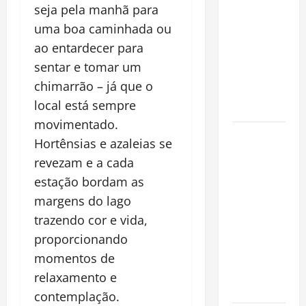
a chave
seja pela manhã para
para
uma boa caminhada ou
preservar
ao entardecer para
patrimônio
sentar e tomar um
e garantir o
chimarrão – já que o
futuro da
local está sempre
família
movimentado.
Garimpo
Hortênsias e azaleias se
ilegal
revezam e a cada
transforma
estação bordam as
redes
margens do lago
sociais em
trazendo cor e vida,
vitrine para
atividade
proporcionando
clandestina
momentos de
na
relaxamento e
Amazônia
contemplação.