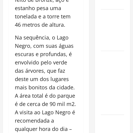
Mundo
estanho pesa uma
Oropouche:
tonelada e a torre tem
Uma
46 metros de altura.
Doença
Na sequência, o Lago
Tropical
Emergente
Negro, com suas águas
escuras e profundas, é
Dengue,
envolvido pelo verde
zika e
das árvores, que faz
chikungunya:
deste um dos lugares
como
prevenir as
mais bonitos da cidade.
doenças do
A área total é do parque
Aedes
é de cerca de 90 mil m2.
aegypti
A visita ao Lago Negro é
recomendada a
Planejamento
financeiro é
qualquer hora do dia –