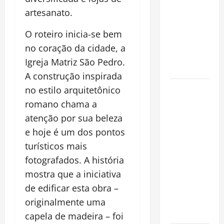
invasora
artesanato.
fora da
Amazônia e
O roteiro inicia-se bem
libera abate
no coração da cidade, a
sem
Igreja Matriz São Pedro.
restrições
A construção inspirada
Manaus
no estilo arquitetônico
Além dos
romano chama a
Cartões-
atenção por sua beleza
Postais:
e hoje é um dos pontos
Descubra
turísticos mais
Espaços
fotografados. A história
Gratuitos
mostra que a iniciativa
que
de edificar esta obra –
Revelam a
Alma da
originalmente uma
Cidade
capela de madeira – foi