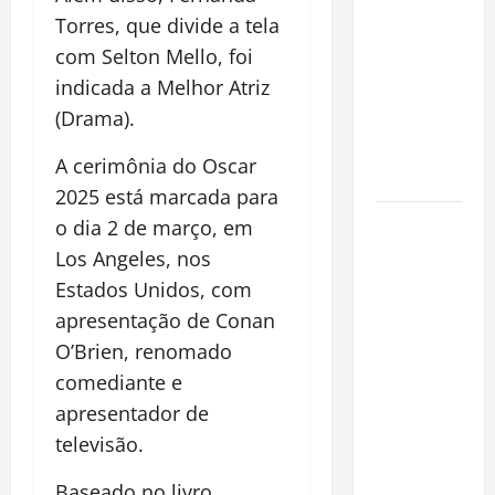
espécie
Torres, que divide a tela
invasora
com Selton Mello, foi
fora da
indicada a Melhor Atriz
Amazônia e
(Drama).
libera abate
sem
A cerimônia do Oscar
restrições
2025 está marcada para
Manaus
o dia 2 de março, em
Além dos
Los Angeles, nos
Cartões-
Estados Unidos, com
Postais:
apresentação de Conan
Descubra
O’Brien, renomado
Espaços
comediante e
Gratuitos
apresentador de
que
televisão.
Revelam a
Alma da
Baseado no livro