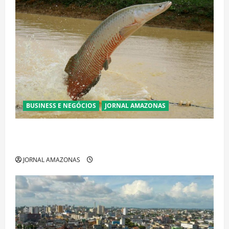
BUSINESS E NEGÓCIOS
JORNAL AMAZONAS
Ibama declara pirarucu espécie invasora fora da
Amazônia e libera abate sem restrições
JORNAL AMAZONAS