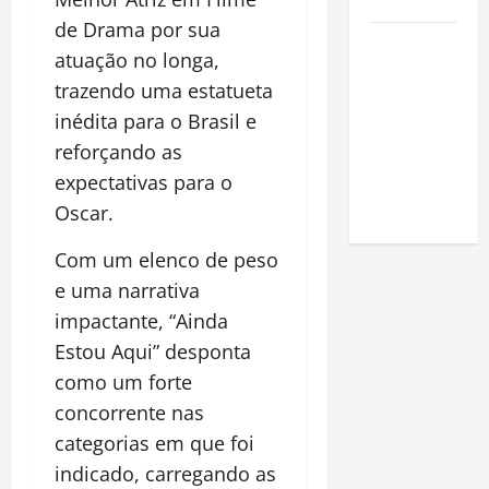
Amazônia
de Drama por sua
Como fazer
atuação no longa,
uma horta
trazendo uma estatueta
em casa:
inédita para o Brasil e
guia
reforçando as
completo
para
expectativas para o
iniciantes
Oscar.
Com um elenco de peso
e uma narrativa
impactante, “Ainda
Estou Aqui” desponta
como um forte
concorrente nas
categorias em que foi
indicado, carregando as