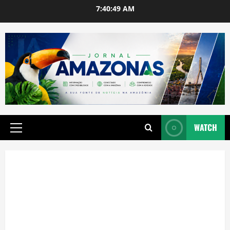
Skip
7:40:49 AM
to
content
WATCH
Primary
Menu