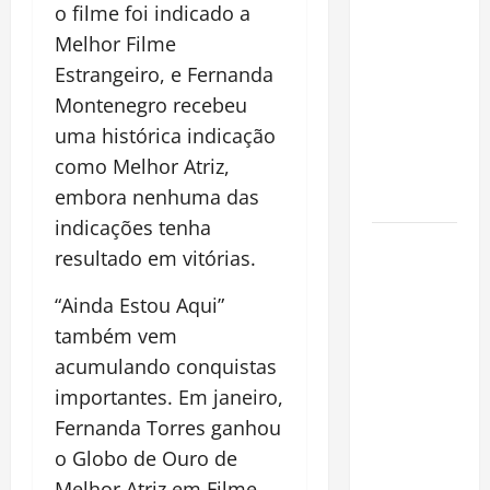
financeiro é
o filme foi indicado a
a chave
Melhor Filme
para
Estrangeiro, e Fernanda
preservar
Montenegro recebeu
patrimônio
uma histórica indicação
e garantir o
como Melhor Atriz,
futuro da
embora nenhuma das
família
indicações tenha
Garimpo
resultado em vitórias.
ilegal
transforma
“Ainda Estou Aqui”
redes
também vem
sociais em
acumulando conquistas
vitrine para
importantes. Em janeiro,
atividade
Fernanda Torres ganhou
clandestina
o Globo de Ouro de
na
Melhor Atriz em Filme