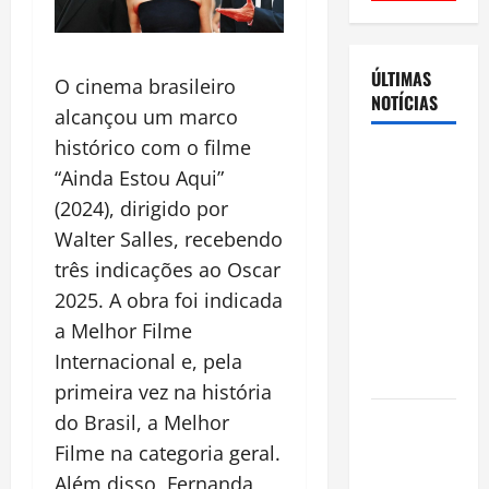
ÚLTIMAS
O cinema brasileiro
NOTÍCIAS
alcançou um marco
histórico com o filme
Cenário
“Ainda Estou Aqui”
eleitoral no
(2024), dirigido por
Amazonas
Walter Salles, recebendo
aponta
disputa
três indicações ao Oscar
acirrada
2025. A obra foi indicada
entre Omar
a Melhor Filme
Aziz e Maria
Internacional e, pela
do Carmo
primeira vez na história
Ibama
do Brasil, a Melhor
declara
Filme na categoria geral.
pirarucu
Além disso, Fernanda