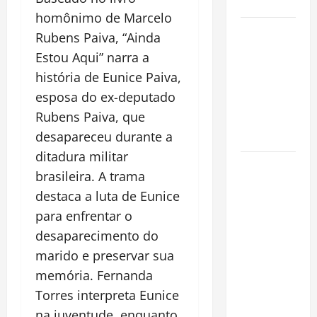
Cidade
homônimo de Marcelo
Incêndios
Rubens Paiva, “Ainda
Florestais
Estou Aqui” narra a
na
história de Eunice Paiva,
Amazônia
esposa do ex-deputado
Ameaçam o
Rubens Paiva, que
Futuro do
desapareceu durante a
Bioma
ditadura militar
Castanha-
brasileira. A trama
do-Pará ou
destaca a luta de Eunice
Castanha-
para enfrentar o
da-
desaparecimento do
Amazônia?
Conheça o
marido e preservar sua
Tesouro
memória. Fernanda
Brasileiro
Torres interpreta Eunice
que
na juventude, enquanto