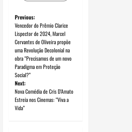
P
Previous:
Vencedor do Prêmio Clarice
o
Lispector de 2024, Marcel
s
Cervantes de Oliveira propõe
uma Revolução Decolonial na
t
obra “Precisamos de um novo
n
Paradigma em Proteção
Social?”
a
Next:
v
Nova Comédia de Cris D’Amato
Estreia nos Cinemas: “Viva a
i
Vida”
g
a