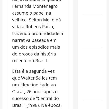
Conquista o
Fernanda Montenegro
Mundo
assume o papel na
Oropouche:
velhice. Selton Mello dá
Uma
vida a Rubens Paiva,
Doença
trazendo profundidade à
Tropical
narrativa baseada em
Emergente
um dos episódios mais
Dengue,
dolorosos da história
zika e
recente do Brasil.
chikungunya:
como
Esta é a segunda vez
prevenir as
que Walter Salles tem
doenças do
um filme indicado ao
Aedes
Oscar, 26 anos após o
aegypti
sucesso de “Central do
Planejamento
Brasil” (1998). Na época,