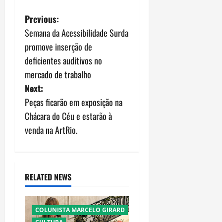
P
Previous:
Semana da Acessibilidade Surda
o
promove inserção de
s
deficientes auditivos no
mercado de trabalho
t
Next:
n
Peças ficarão em exposição na
Chácara do Céu e estarão à
a
venda na ArtRio.
v
i
RELATED NEWS
g
a
COLUNISTA MARCELO GIRARD