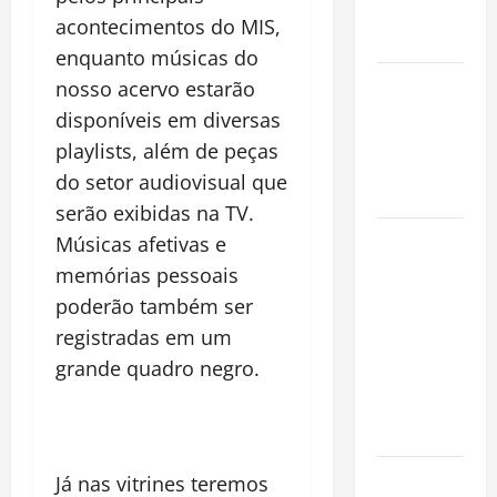
Conquista o
acontecimentos do MIS,
Mundo
enquanto músicas do
Oropouche:
nosso acervo estarão
Uma
disponíveis em diversas
Doença
playlists, além de peças
Tropical
do setor audiovisual que
Emergente
serão exibidas na TV.
Dengue,
Músicas afetivas e
zika e
memórias pessoais
chikungunya:
poderão também ser
como
registradas em um
prevenir as
grande quadro negro.
doenças do
Aedes
aegypti
Planejamento
Já nas vitrines teremos