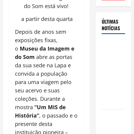
do Som está vivo!
a partir desta quarta
ÚLTIMAS
NOTÍCIAS
Depois de anos sem
exposições fixas,
Cenário
o
Museu da Imagem e
eleitoral no
do Som
abre as portas
Amazonas
da sua sede na Lapa e
aponta
disputa
convida a população
acirrada
para uma viagem pelo
entre Omar
seu acervo e suas
Aziz e Maria
coleções. Durante a
do Carmo
mostra
“Um MIS de
Ibama
História”
, o passado e o
declara
presente desta
pirarucu
instituição pioneira –