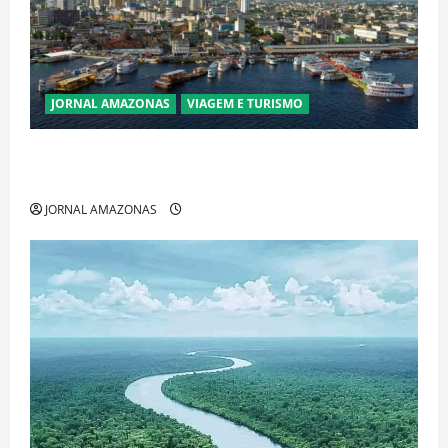
JORNAL AMAZONAS
VIAGEM E TURISMO
Manaus Além dos Cartões-Postais: Descubra
Espaços Gratuitos que Revelam a Alma da Cidade
JORNAL AMAZONAS