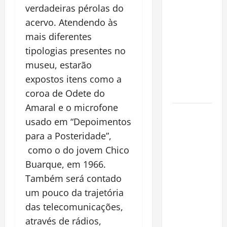
financeiro é
verdadeiras pérolas do
a chave
acervo. Atendendo às
para
mais diferentes
preservar
tipologias presentes no
patrimônio
museu, estarão
e garantir o
expostos itens como a
futuro da
família
coroa de Odete do
Amaral e o microfone
Garimpo
usado em “Depoimentos
ilegal
para a Posteridade”,
transforma
como o do jovem Chico
redes
sociais em
Buarque, em 1966.
vitrine para
Também será contado
atividade
um pouco da trajetória
clandestina
das telecomunicações,
na
através de rádios,