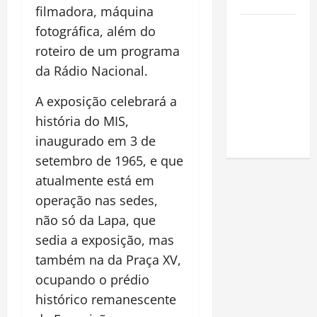
Amazônia
filmadora, máquina
Como fazer
fotográfica, além do
uma horta
roteiro de um programa
em casa:
da Rádio Nacional.
guia
completo
A exposição celebrará a
para
história do MIS,
iniciantes
inaugurado em 3 de
setembro de 1965, e que
atualmente está em
operação nas sedes,
não só da Lapa, que
sedia a exposição, mas
também na da Praça XV,
ocupando o prédio
histórico remanescente