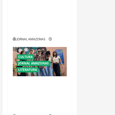
Ataque a tiros contra
mansão de Rihanna em
Beverly Hills provoca
tensão e mobiliza
autoridades
JORNAL AMAZONAS
CULTURA
JORNAL AMAZONAS
LITERATURA
Goiânia Clandestina leva
poesia goiana a
Moçambique em
intercâmbio cultural
internacional