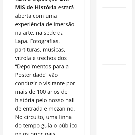
Cidade
MIS de História
estará
Incêndios
aberta com uma
Florestais
experiência de imersão
na
na arte, na sede da
Amazônia
Lapa. Fotografias,
Ameaçam o
partituras, músicas,
Futuro do
vitrola e trechos dos
Bioma
“Depoimentos para a
Castanha-
Posteridade” vão
do-Pará ou
conduzir o visitante por
Castanha-
mais de 100 anos de
da-
história pelo nosso hall
Amazônia?
Conheça o
de entrada e mezanino.
Tesouro
No circuito, uma linha
Brasileiro
do tempo guia o público
que
pelos principais