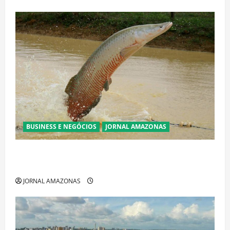
BUSINESS E NEGÓCIOS
JORNAL AMAZONAS
Ibama declara pirarucu espécie invasora fora da
Amazônia e libera abate sem restrições
JORNAL AMAZONAS