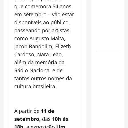
espécie
que comemora 54 anos
invasora
em setembro – vão estar
fora da
disponíveis ao público,
Amazônia e
passeando por artistas
libera abate
como Augusto Malta,
sem
restrições
Jacob Bandolim, Elizeth
Cardoso, Nara Leão,
Manaus
além da memória da
Além dos
Rádio Nacional e de
Cartões-
tantos outros nomes da
Postais:
Descubra
cultura brasileira.
Espaços
Gratuitos
que
A partir de
11 de
Revelam a
setembro
, das
10h às
Alma da
18h
, a exposição
Um