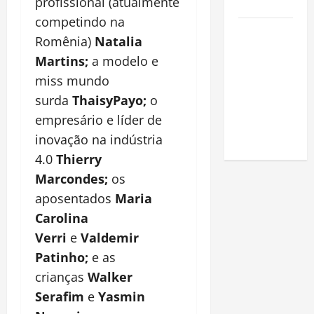
profissional (atualmente
Amazônia
competindo na
Como fazer
Romênia)
Natalia
uma horta
Martins;
a modelo e
em casa:
miss mundo
guia
surda
ThaisyPayo;
o
completo
para
empresário e líder de
iniciantes
inovação na indústria
4.0
Thierry
Marcondes;
os
aposentados
Maria
Carolina
Verri
e
Valdemir
Patinho;
e as
crianças
Walker
Serafim
e
Yasmin