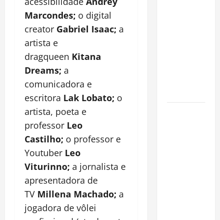
acessibilidade
Andrey
financeiro é
Marcondes;
o digital
a chave
creator
Gabriel Isaac;
a
para
artista e
preservar
patrimônio
dragqueen
Kitana
e garantir o
Dreams;
a
futuro da
comunicadora e
família
escritora
Lak Lobato;
o
artista, poeta e
Garimpo
ilegal
professor
Leo
transforma
Castilho;
o professor e
redes
Youtuber
Leo
sociais em
Viturinno;
a jornalista e
vitrine para
apresentadora de
atividade
TV
Millena Machado;
a
clandestina
jogadora de vôlei
na