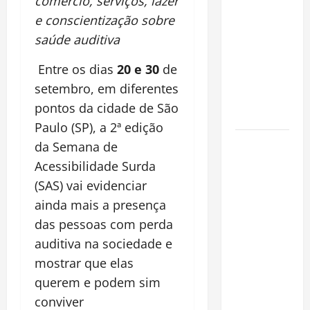
comércio, serviços, lazer
espécie
e conscientização sobre
invasora
saúde auditiva
fora da
Amazônia e
Entre os dias
20 e 30
de
libera abate
setembro, em diferentes
sem
pontos da cidade de São
restrições
Paulo (SP), a 2ª edição
Manaus
da Semana de
Além dos
Acessibilidade Surda
Cartões-
(SAS) vai evidenciar
Postais:
ainda mais a presença
Descubra
das pessoas com perda
Espaços
auditiva na sociedade e
Gratuitos
mostrar que elas
que
Revelam a
querem e podem sim
Alma da
conviver