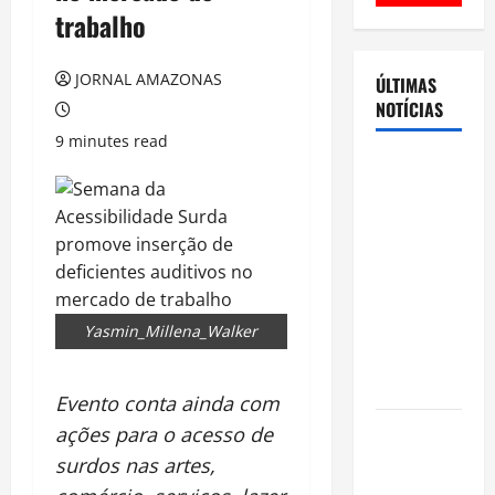
trabalho
JORNAL AMAZONAS
ÚLTIMAS
NOTÍCIAS
9 minutes read
Cenário
eleitoral no
Amazonas
aponta
disputa
acirrada
entre Omar
Yasmin_Millena_Walker
Aziz e Maria
do Carmo
Evento conta ainda com
Ibama
ações para o acesso de
declara
surdos nas artes,
pirarucu