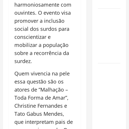
Cidade
harmoniosamente com
ouvintes. O evento visa
Incêndios
promover a inclusão
Florestais
na
social dos surdos para
Amazônia
conscientizar e
Ameaçam o
mobilizar a população
Futuro do
sobre a recorrência da
Bioma
surdez.
Castanha-
Quem vivencia na pele
do-Pará ou
essa questão são os
Castanha-
atores de “Malhação –
da-
Amazônia?
Toda Forma de Amar”,
Conheça o
Christine Fernandes e
Tesouro
Tato Gabus Mendes,
Brasileiro
que interpretam pais de
que