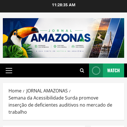
Skip
11:28:36 AM
to
content
WATCH
Primary
Menu
Home
JORNAL AMAZONAS
Semana da Acessibilidade Surda promove
inserção de deficientes auditivos no mercado de
trabalho