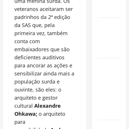
uma menina surda. Os
Conquista o
veteranos aceitaram ser
Mundo
padrinhos da 2ª edição
Oropouche:
da SAS que, pela
Uma
primeira vez, também
Doença
conta com
Tropical
embaixadores que são
Emergente
deficientes auditivos
Dengue,
para ancorar as ações e
zika e
sensibilizar ainda mais a
chikungunya:
população surda e
como
ouvinte, são eles: o
prevenir as
arquiteto e gestor
doenças do
cultural
Alexandre
Aedes
Ohkawa;
o arquiteto
aegypti
para
Planejamento