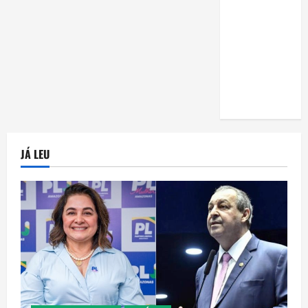
uma horta
em casa:
guia
completo
para
iniciantes
JÁ LEU