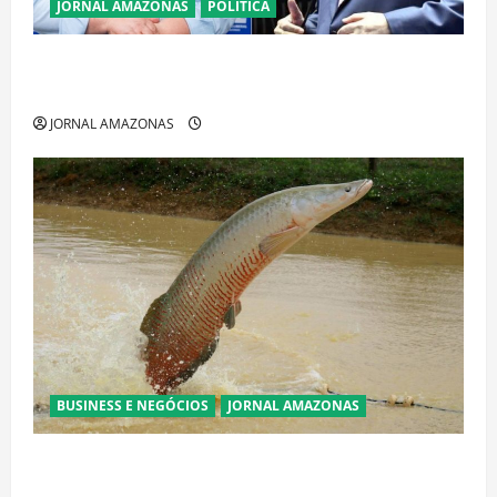
JORNAL AMAZONAS
POLÍTICA
Cenário eleitoral no Amazonas aponta disputa
acirrada entre Omar Aziz e Maria do Carmo
JORNAL AMAZONAS
BUSINESS E NEGÓCIOS
JORNAL AMAZONAS
Ibama declara pirarucu espécie invasora fora da
Amazônia e libera abate sem restrições