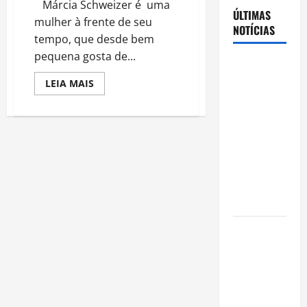
Márcia Schweizer é uma
ÚLTIMAS
mulher à frente de seu
NOTÍCIAS
tempo, que desde bem
pequena gosta de...
Cenário
eleitoral no
Read
LEIA MAIS
more
Amazonas
about
MÁRCIA
aponta
SCHWEIZER
”
disputa
A
acirrada
POETA
DA
entre Omar
BELEZA”
LANÇA
Aziz e Maria
NOVO
LIVRO
do Carmo
Ibama
declara
pirarucu
espécie
invasora