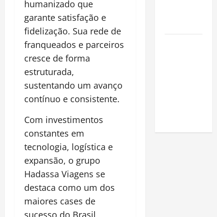
clandestina
humanizado que
na
garante satisfação e
Amazônia
fidelização. Sua rede de
Como fazer
franqueados e parceiros
uma horta
cresce de forma
em casa:
estruturada,
guia
sustentando um avanço
completo
contínuo e consistente.
para
iniciantes
Com investimentos
constantes em
tecnologia, logística e
expansão, o grupo
Hadassa Viagens se
destaca como um dos
maiores cases de
sucesso do Brasil,