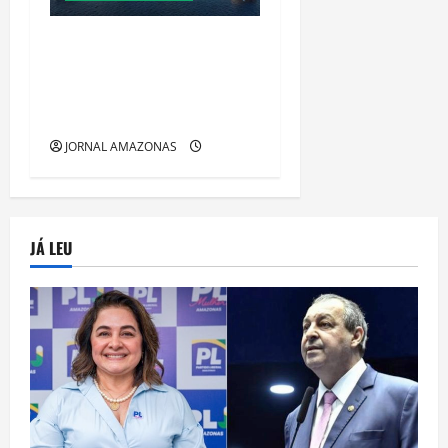
Manaus Além dos Cartões-
Postais: Descubra Espaços
Gratuitos que Revelam a
Alma da Cidade
JORNAL AMAZONAS
JÁ LEU