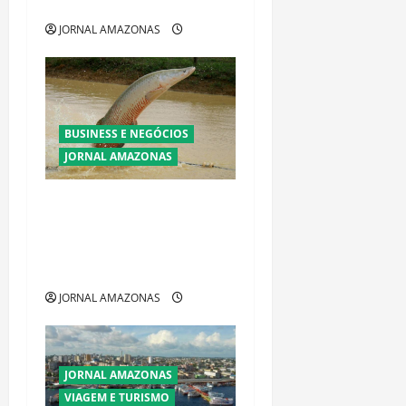
Maria do Carmo
JORNAL AMAZONAS
BUSINESS E NEGÓCIOS
JORNAL AMAZONAS
Ibama declara pirarucu
espécie invasora fora da
Amazônia e libera abate sem
restrições
JORNAL AMAZONAS
JORNAL AMAZONAS
VIAGEM E TURISMO