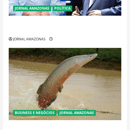
JORNAL AMAZONAS
POLÍTICA
Cenário eleitoral no Amazonas aponta disputa
acirrada entre Omar Aziz e Maria do Carmo
JORNAL AMAZONAS
BUSINESS E NEGÓCIOS
JORNAL AMAZONAS
Ibama declara pirarucu espécie invasora fora da