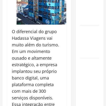
Brasileiro
que
Conquista o
Mundo
Oropouche:
O diferencial do grupo
Uma
Hadassa Viagens vai
Doença
muito além do turismo.
Tropical
Em um movimento
Emergente
ousado e altamente
Dengue,
estratégico, a empresa
zika e
implantou seu próprio
chikungunya:
banco digital, uma
como
plataforma completa
prevenir as
com mais de 300
doenças do
serviços disponíveis.
Aedes
Essa integração entre
aegypti