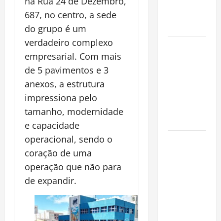
na Rua 24 de Dezembro,
Revelam a
Alma da
687, no centro, a sede
Cidade
do grupo é um
verdadeiro complexo
Incêndios
empresarial. Com mais
Florestais
de 5 pavimentos e 3
na
Amazônia
anexos, a estrutura
Ameaçam o
impressiona pelo
Futuro do
tamanho, modernidade
Bioma
e capacidade
operacional, sendo o
Castanha-
do-Pará ou
coração de uma
Castanha-
operação que não para
da-
de expandir.
Amazônia?
Conheça o
Tesouro