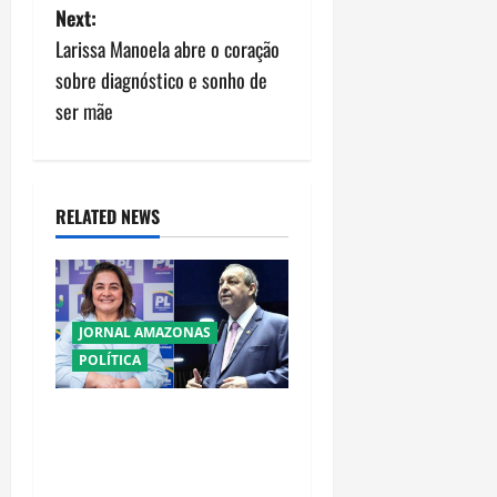
t
Next:
n
Larissa Manoela abre o coração
sobre diagnóstico e sonho de
a
ser mãe
v
i
RELATED NEWS
g
a
t
JORNAL AMAZONAS
POLÍTICA
i
o
Cenário eleitoral no
Amazonas aponta disputa
n
acirrada entre Omar Aziz e