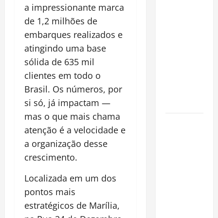
declara
a impressionante marca
pirarucu
de 1,2 milhões de
espécie
embarques realizados e
invasora
atingindo uma base
fora da
sólida de 635 mil
Amazônia e
clientes em todo o
libera abate
Brasil. Os números, por
sem
si só, já impactam —
restrições
mas o que mais chama
Manaus
atenção é a velocidade e
Além dos
a organização desse
Cartões-
crescimento.
Postais:
Descubra
Localizada em um dos
Espaços
pontos mais
Gratuitos
estratégicos de Marília,
que