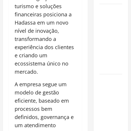
turismo e soluções
Planejamento
financeiras posiciona a
financeiro é
Hadassa em um novo
a chave
nível de inovação,
para
transformando a
preservar
patrimônio
experiência dos clientes
e garantir o
e criando um
futuro da
ecossistema único no
família
mercado.
Garimpo
A empresa segue um
ilegal
modelo de gestão
transforma
eficiente, baseado em
redes
processos bem
sociais em
vitrine para
definidos, governança e
atividade
um atendimento