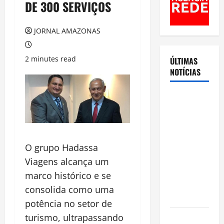
DE 300 SERVIÇOS
JORNAL AMAZONAS
2 minutes read
ÚLTIMAS
NOTÍCIAS
Cenário
eleitoral no
Amazonas
aponta
O grupo Hadassa
disputa
acirrada
Viagens alcança um
entre Omar
marco histórico e se
Aziz e Maria
consolida como uma
do Carmo
potência no setor de
turismo, ultrapassando
Ibama