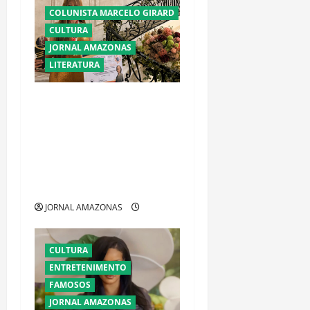
COLUNISTA MARCELO GIRARD
CULTURA
JORNAL AMAZONAS
LITERATURA
ADVOGADA ADVENTISTA DE
RORAIMA GANHA PROJEÇÃO
INTERNACIONAL COM
TRAJETÓRIA ASSOCIADA A
RODRIGO SILVA E BEN
CARSON
JORNAL AMAZONAS
CULTURA
ENTRETENIMENTO
FAMOSOS
JORNAL AMAZONAS