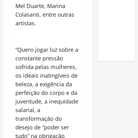
Como fazer
Mel Duarte, Marina
uma horta
Colasanti, entre outras
em casa:
artistas.
guia
completo
para
“Quero jogar luz sobre a
iniciantes
constante pressão
sofrida pelas mulheres,
os ideais inatingíveis de
beleza, a exig
ê
ncia da
perfeição do corpo e da
juventude, a inequidade
salarial, a
transformação do
desejo de “poder ser
tudo” na obrigaçã
o