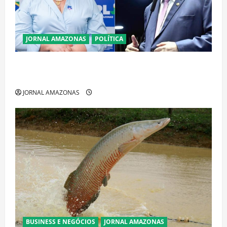
JORNAL AMAZONAS
POLÍTICA
Cenário eleitoral no Amazonas aponta disputa
acirrada entre Omar Aziz e Maria do Carmo
JORNAL AMAZONAS
BUSINESS E NEGÓCIOS
JORNAL AMAZONAS