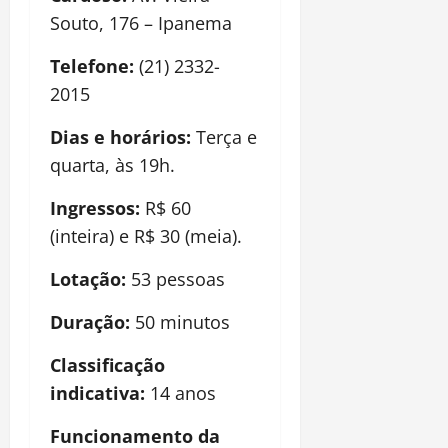
Souto, 176 – Ipanema
Telefone:
(21) 2332-
2015
Dias e horá
rios:
Terç
a e
quarta,
à
s
19h
.
Ingressos:
R$ 60
(inteira) e R$ 30 (meia).
Lotação:
53 pessoas
Dura
ção:
50 minutos
Classificaçã
o
indicativa:
14
anos
Funcionamento da