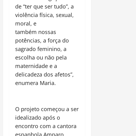
de
“ter que ser tudo”, a
viol
ê
ncia f
ísica, sexual,
moral, e
também
nossas
potências,
a força do
sagrado feminino
, a
escolha ou não pela
maternidade
e a
delicadeza dos afetos”,
enumera Maria.
O projeto começou a ser
idealizado após o
encontro com a cantora
espanhola Amparo