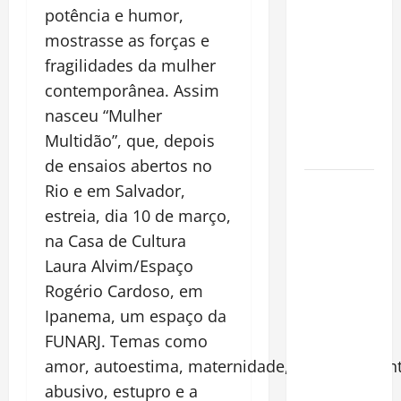
potência e humor,
Incêndios
Florestais
mostrasse as forças e
na
fragilidades da mulher
Amazônia
contemporânea. Assim
Ameaçam o
nasceu “
Mulher
Futuro do
Multid
ão”, que, depois
Bioma
de ensaios abertos no
Castanha-
Rio e em Salvador,
do-Pará ou
estreia, dia 10 de março,
Castanha-
na Casa de Cultura
da-
Laura Alvim/Espaço
Amazônia?
Rogério Cardoso, em
Conheça o
Ipanema,
um espaço da
Tesouro
FUNARJ.
Temas como
Brasileiro
amor,
autoestima, maternidade,
relacionamen
que
Conquista o
abusivo, estupro e a