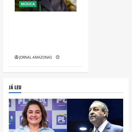
MÚSICA
Ataque a tiros contra
mansão de Rihanna em
Beverly Hills provoca
tensão e mobiliza
autoridades
JORNAL AMAZONAS
JÁ LEU