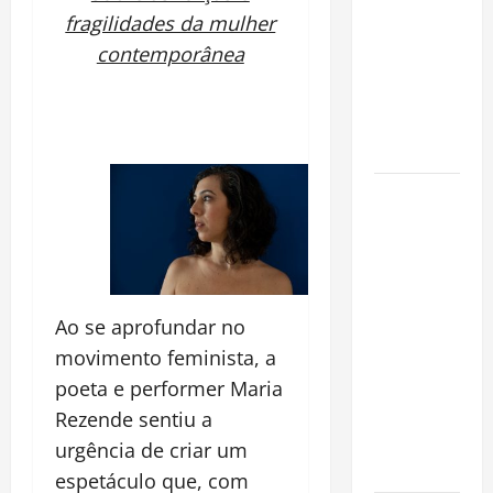
invasora
fragilidades da mulher
fora da
contemporânea
Amazônia e
libera abate
sem
restrições
Manaus
Além dos
Cartões-
Postais:
Descubra
Ao se aprofundar no
Espaços
movimento feminista, a
Gratuitos
que
poeta e performer Maria
Revelam a
Rezende sentiu a
Alma da
urg
ê
ncia de criar um
Cidade
espetáculo que, com