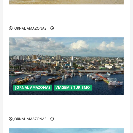
Ibama declara pirarucu espécie invasora fora da
Amazônia e libera abate sem restrições
JORNAL AMAZONAS
JORNAL AMAZONAS
VIAGEM E TURISMO
Manaus Além dos Cartões-Postais: Descubra
Espaços Gratuitos que Revelam a Alma da Cidade
JORNAL AMAZONAS