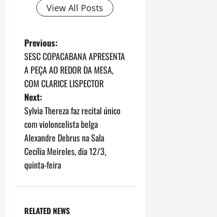
View All Posts
P
Previous:
SESC COPACABANA APRESENTA
o
A PEÇA AO REDOR DA MESA,
s
COM CLARICE LISPECTOR
Next:
t
Sylvia Thereza faz recital único
n
com violoncelista belga
Alexandre Debrus na Sala
a
Cecília Meireles, dia 12/3,
v
quinta-feira
i
g
RELATED NEWS