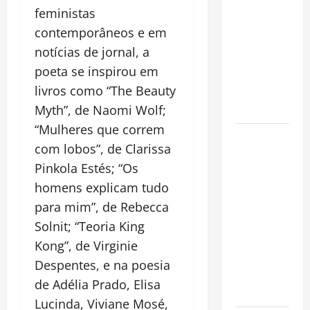
a chave
feministas
para
contemporâneos e em
preservar
notícias de jornal, a
patrimônio
poeta se inspirou em
e garantir o
livros como “
The Beauty
futuro da
família
Myth
”, de Naomi Wolf;
“Mulheres que correm
Garimpo
com lobos”, de Clarissa
ilegal
Pinkola Estés; “Os
transforma
homens explicam tudo
redes
sociais em
para mim”
, de Rebecca
vitrine para
Solnit;
“
Teoria King
atividade
Kong
”, de Virginie
clandestina
Despentes, e na poesia
na
de Adélia Prado, Elisa
Amazônia
Lucinda, Viviane Mosé,