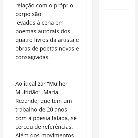
Mundo
relação com o pró
prio
corpo s
ão
Oropouche:
levados
à
cena em
Uma
poemas autorais dos
Doença
Tropical
quatro livros da artista e
Emergente
obras de poetas novas e
consagradas.
Dengue,
zika e
chikungunya:
como
Ao idealizar
“
Mulher
prevenir as
Multid
ão”, Maria
doenças do
Rezende, que tem um
Aedes
trabalho de 20 anos
aegypti
com a poesia falada, se
Planejamento
cercou de refer
ê
ncias.
financeiro é
Al
ém dos movimentos