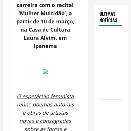
carreira com o recital
‘
Mulher Multid
ão
’
, a
ÚLTIMAS
NOTÍCIAS
partir de 10 de março,
na Casa de Cultura
Cenário
Laura Alvim, em
eleitoral no
Ipanema
Amazonas
aponta
disputa
acirrada
entre Omar
Aziz e Maria
do Carmo
O espet
áculo feminista
reúne poemas autorais
Ibama
e obras de artistas
declara
pirarucu
novas e consagradas
espécie
sobre as forças e