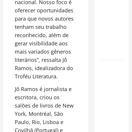
nacional. Nosso foco é
financeiro é
a chave
oferecer oportunidades
para
para que novos autores
preservar
tenham seu trabalho
patrimônio
reconhecido, além de
e garantir o
gerar visibilidade aos
futuro da
mais variados gêneros
família
literários”, ressalta Jô
Garimpo
Ramos, idealizadora do
ilegal
Troféu Literatura.
transforma
redes
Jô Ramos é jornalista e
sociais em
escritora, criou os
vitrine para
salões de livros de New
atividade
York, Montréal, São
clandestina
Paulo, Rio, Lisboa e
na
Covilhã (Portugal) e