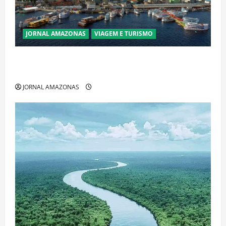
JORNAL AMAZONAS
VIAGEM E TURISMO
Manaus Além dos Cartões-Postais: Descubra
Espaços Gratuitos que Revelam a Alma da Cidade
JORNAL AMAZONAS