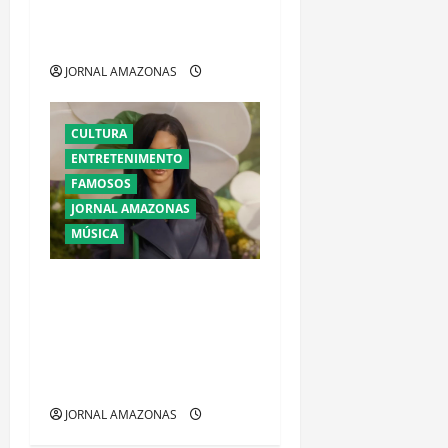
RODRIGO SILVA E BEN
CARSON
JORNAL AMAZONAS
CULTURA
ENTRETENIMENTO
FAMOSOS
JORNAL AMAZONAS
MÚSICA
Ataque a tiros contra
mansão de Rihanna em
Beverly Hills provoca
tensão e mobiliza
autoridades
JORNAL AMAZONAS