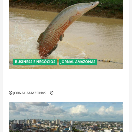
BUSINESS E NEGÓCIOS
JORNAL AMAZONAS
Ibama declara pirarucu espécie invasora fora da
Amazônia e libera abate sem restrições
JORNAL AMAZONAS