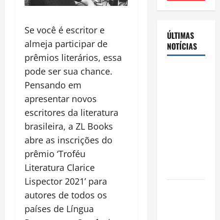
Se você é escritor e
ÚLTIMAS
almeja participar de
NOTÍCIAS
prêmios literários, essa
pode ser sua chance.
Cenário
eleitoral no
Pensando em
Amazonas
apresentar novos
aponta
escritores da literatura
disputa
brasileira, a ZL Books
acirrada
abre as inscrições do
entre Omar
prêmio ‘Troféu
Aziz e Maria
Literatura Clarice
do Carmo
Lispector 2021’ para
Ibama
autores de todos os
declara
países de Língua
pirarucu