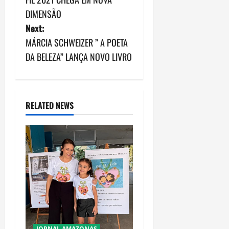
o
DIMENSÃO
s
Next:
MÁRCIA SCHWEIZER ” A POETA
t
DA BELEZA” LANÇA NOVO LIVRO
n
a
RELATED NEWS
v
i
g
a
t
i
JORNAL AMAZONAS