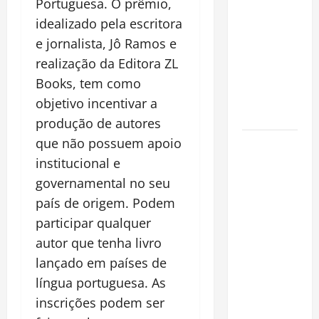
Portuguesa. O prêmio,
espécie
idealizado pela escritora
invasora
e jornalista, Jô Ramos e
fora da
Amazônia e
realização da Editora ZL
libera abate
Books, tem como
sem
objetivo incentivar a
restrições
produção de autores
que não possuem apoio
Manaus
Além dos
institucional e
Cartões-
governamental no seu
Postais:
país de origem. Podem
Descubra
participar qualquer
Espaços
autor que tenha livro
Gratuitos
lançado em países de
que
língua portuguesa. As
Revelam a
inscrições podem ser
Alma da