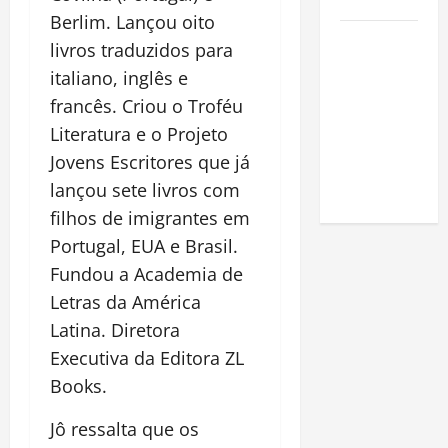
Amazônia
Berlim. Lançou oito
Como fazer
livros traduzidos para
uma horta
italiano, inglês e
em casa:
francês. Criou o Troféu
guia
Literatura e o Projeto
completo
Jovens Escritores que já
para
lançou sete livros com
iniciantes
filhos de imigrantes em
Portugal, EUA e Brasil.
Fundou a Academia de
Letras da América
Latina. Diretora
Executiva da Editora ZL
Books.
Jô ressalta que os