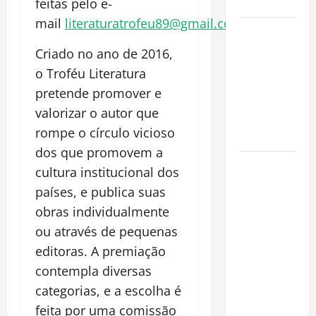
Cidade
feitas pelo e-
mail
literaturatrofeu89@gmail.com
.
Incêndios
Florestais
Criado no ano de 2016,
na
o Troféu Literatura
Amazônia
pretende promover e
Ameaçam o
valorizar o autor que
Futuro do
rompe o círculo vicioso
Bioma
dos que promovem a
Castanha-
cultura institucional dos
do-Pará ou
países, e publica suas
Castanha-
obras individualmente
da-
ou através de pequenas
Amazônia?
editoras. A premiação
Conheça o
contempla diversas
Tesouro
Brasileiro
categorias, e a escolha é
que
feita por uma comissão