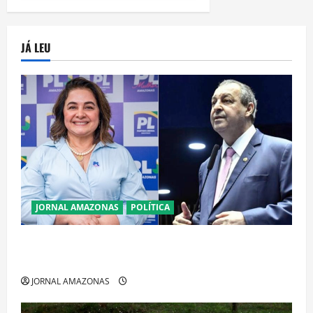
JÁ LEU
JORNAL AMAZONAS
POLÍTICA
Cenário eleitoral no Amazonas aponta disputa
acirrada entre Omar Aziz e Maria do Carmo
JORNAL AMAZONAS