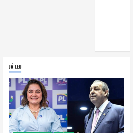
uma horta
em casa:
guia
completo
para
iniciantes
JÁ LEU