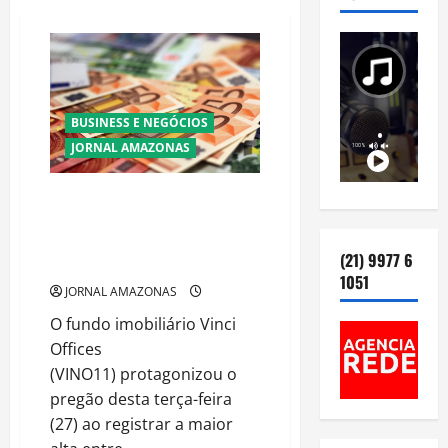
BUSINESS E NEGÓCIOS
JORNAL AMAZONAS
Vinci Offices lidera altas de FIIs
com valorização de 2,76%, mas
ainda acumula perda anual de
(21) 9977 6
33%
1051
JORNAL AMAZONAS
O fundo imobiliário Vinci
Offices
(VINO11) protagonizou o
pregão desta terça-feira
(27) ao registrar a maior