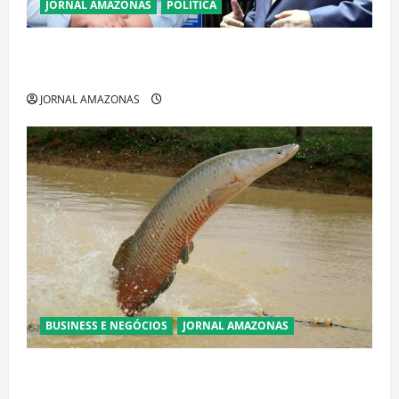
JORNAL AMAZONAS
POLÍTICA
Cenário eleitoral no Amazonas aponta disputa
acirrada entre Omar Aziz e Maria do Carmo
JORNAL AMAZONAS
BUSINESS E NEGÓCIOS
JORNAL AMAZONAS
Ibama declara pirarucu espécie invasora fora da
Amazônia e libera abate sem restrições