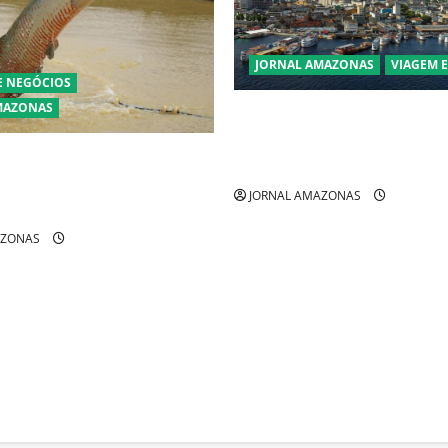
JORNAL AMAZONAS
VIAGEM 
E NEGÓCIOS
MAZONAS
Manaus Além dos Cartões-Po
Descubra Espaços Gratuitos 
ra pirarucu espécie invasora
Revelam a Alma da Cidade
zônia e libera abate sem
JORNAL AMAZONAS
AZONAS