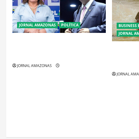
JORNAL AMAZONAS
POLÍTICA
BUSINESS 
JORNAL A
Cenário eleitoral no Amazonas aponta
disputa acirrada entre Omar Aziz e Maria
Ibama decla
do Carmo
fora da Ama
restrições
JORNAL AMAZONAS
JORNAL AM