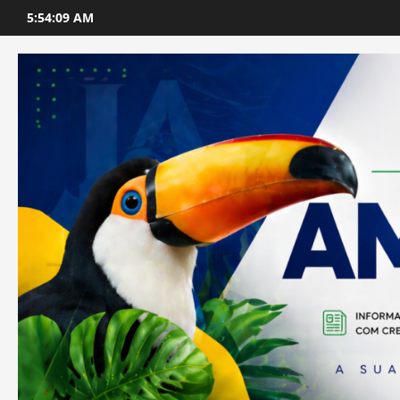
Skip
5:54:10 AM
to
content