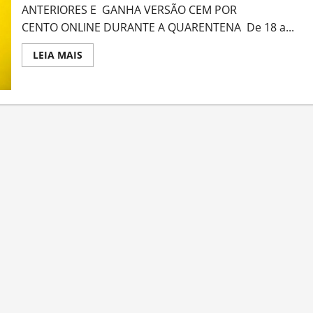
ANTERIORES E GANHA VERSÃO CEM POR
CENTO ONLINE DURANTE A QUARENTENA De 18 a...
Read
LEIA MAIS
more
about
12ª
EDIÇÃO
DO
FESTLIP
–
FESTIVAL
INTERNACIONAL
DAS
ARTES
DA
LÍNGUA
PORTUGUESA