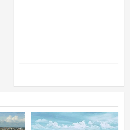
Oropouche: Uma Doença Tropical Emergente
Dengue, zika e chikungunya: como prevenir as
doenças do Aedes aegypti
Planejamento financeiro é a chave para preservar
patrimônio e garantir o futuro da família
Garimpo ilegal transforma redes sociais em vitrine
para atividade clandestina na Amazônia
Como fazer uma horta em casa: guia completo para
iniciantes