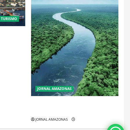
E TURISMO
stais:
que
JORNAL AMAZONAS
Incêndios Florestais na Amazônia
Ameaçam o Futuro do Bioma
JORNAL AMAZONAS