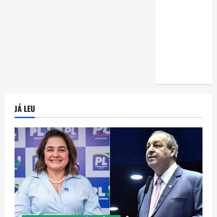
uma horta
em casa:
guia
completo
para
iniciantes
JÁ LEU