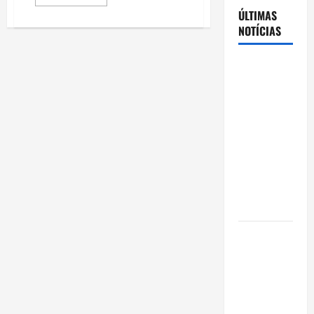
more
about
ÚLTIMAS
O
NOTÍCIAS
FUTURO
DO
TURFE
NO
Cenário
BRASIL
eleitoral no
Amazonas
aponta
disputa
acirrada
entre Omar
Aziz e Maria
do Carmo
Ibama
declara
pirarucu
espécie
invasora