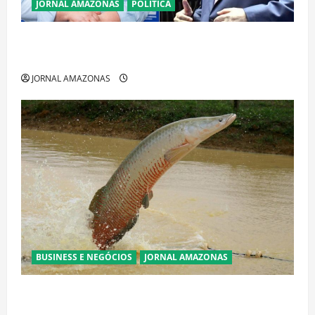
JORNAL AMAZONAS
POLÍTICA
Cenário eleitoral no Amazonas aponta disputa
acirrada entre Omar Aziz e Maria do Carmo
JORNAL AMAZONAS
BUSINESS E NEGÓCIOS
JORNAL AMAZONAS
Ibama declara pirarucu espécie invasora fora da
Amazônia e libera abate sem restrições