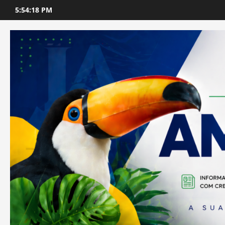
Skip
5:54:19 PM
to
content