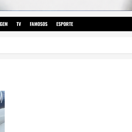
AGEM
TV
FAMOSOS
ESPORTE
Depois de vencer o Miss Brasil e representar o estado de
Goiás, modelo volta a Goiânia para celebrar a vitória