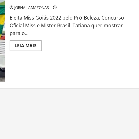
JORNAL AMAZONAS
Eleita Miss Goiás 2022 pelo Pró-Beleza, Concurso
Oficial Miss e Mister Brasil. Tatiana quer mostrar
para o...
Read
LEIA MAIS
more
about
Depois
de
vencer
o
Miss
Brasil
e
representar
o
estado
de
Goiás,
modelo
volta
a
Goiânia
para
celebrar
a