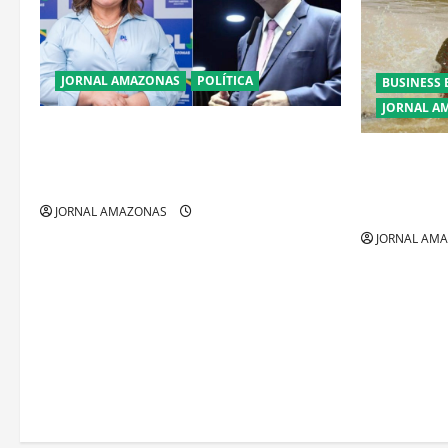
JORNAL AMAZONAS
POLÍTICA
BUSINESS 
JORNAL A
Cenário eleitoral no Amazonas aponta
disputa acirrada entre Omar Aziz e Maria
Ibama decla
do Carmo
fora da Ama
restrições
JORNAL AMAZONAS
JORNAL AM