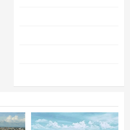
Oropouche: Uma Doença Tropical Emergente
Dengue, zika e chikungunya: como prevenir as
doenças do Aedes aegypti
Planejamento financeiro é a chave para preservar
patrimônio e garantir o futuro da família
Garimpo ilegal transforma redes sociais em vitrine
para atividade clandestina na Amazônia
Como fazer uma horta em casa: guia completo para
iniciantes