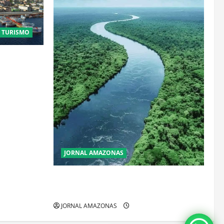
E TURISMO
stais:
que
JORNAL AMAZONAS
Incêndios Florestais na Amazônia
Ameaçam o Futuro do Bioma
JORNAL AMAZONAS