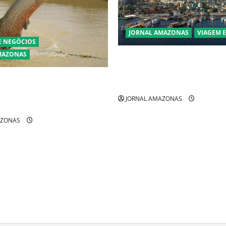
JORNAL AMAZONAS
VIAGEM 
E NEGÓCIOS
MAZONAS
Manaus Além dos Cartões-Po
Descubra Espaços Gratuitos 
ra pirarucu espécie invasora
Revelam a Alma da Cidade
zônia e libera abate sem
JORNAL AMAZONAS
AZONAS