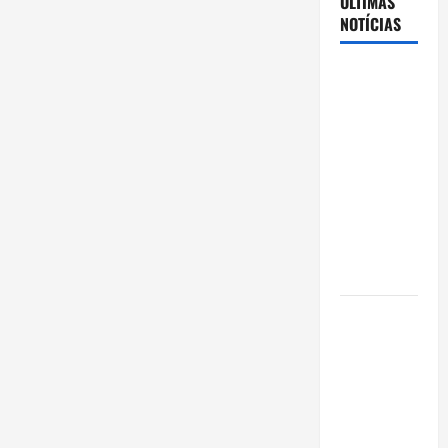
ÚLTIMAS
NOTÍCIAS
Cenário
eleitoral no
Amazonas
aponta
disputa
acirrada
entre Omar
Aziz e Maria
do Carmo
Ibama
declara
pirarucu
espécie
invasora
fora da