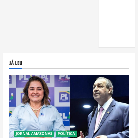
em casa:
guia
completo
para
iniciantes
JÁ LEU
JORNAL AMAZONAS
POLÍTICA