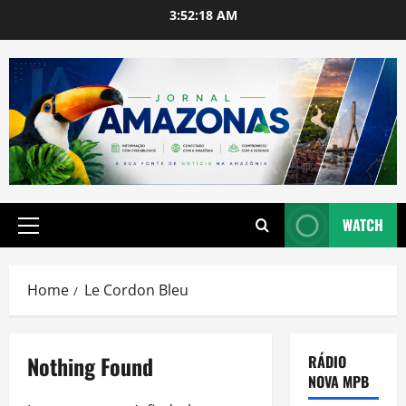
Skip
3:52:18 AM
to
content
WATCH
Primary
Menu
Home
Le Cordon Bleu
Nothing Found
RÁDIO
NOVA MPB