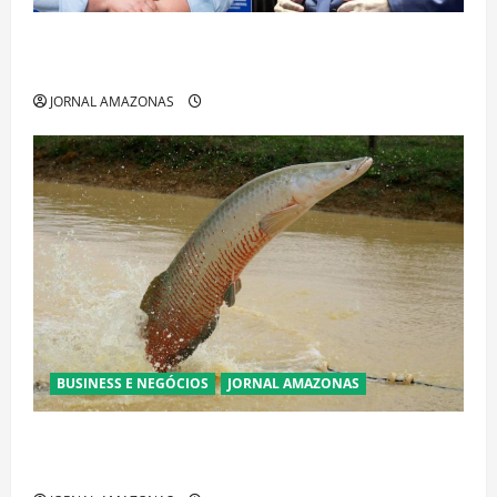
Cenário eleitoral no Amazonas aponta disputa
acirrada entre Omar Aziz e Maria do Carmo
JORNAL AMAZONAS
BUSINESS E NEGÓCIOS
JORNAL AMAZONAS
Ibama declara pirarucu espécie invasora fora da
Amazônia e libera abate sem restrições