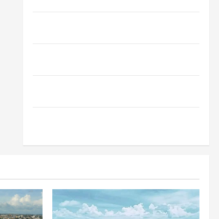
Oropouche: Uma Doença Tropical Emergente
Dengue, zika e chikungunya: como prevenir as
doenças do Aedes aegypti
Planejamento financeiro é a chave para preservar
patrimônio e garantir o futuro da família
Garimpo ilegal transforma redes sociais em vitrine
para atividade clandestina na Amazônia
Como fazer uma horta em casa: guia completo para
iniciantes