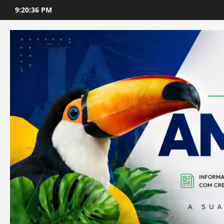
Skip
9:20:37 PM
to
content