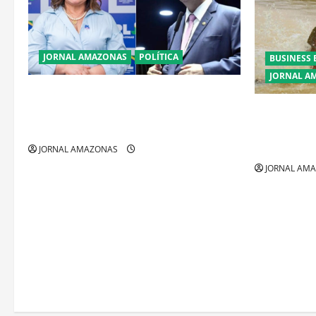
JORNAL AMAZONAS
POLÍTICA
BUSINESS 
JORNAL A
Cenário eleitoral no Amazonas aponta
disputa acirrada entre Omar Aziz e Maria
Ibama decla
do Carmo
fora da Ama
restrições
JORNAL AMAZONAS
JORNAL AM