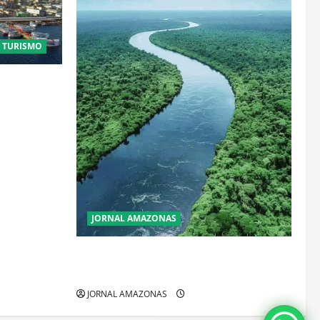
E TURISMO
stais:
que
JORNAL AMAZONAS
Incêndios Florestais na Amazônia
Ameaçam o Futuro do Bioma
JORNAL AMAZONAS