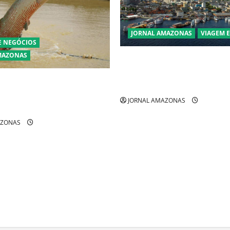
JORNAL AMAZONAS
VIAGEM 
E NEGÓCIOS
MAZONAS
Manaus Além dos Cartões-Po
Descubra Espaços Gratuitos 
ra pirarucu espécie invasora
Revelam a Alma da Cidade
zônia e libera abate sem
JORNAL AMAZONAS
AZONAS