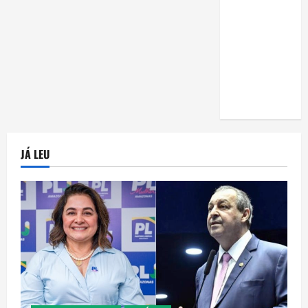
uma horta
em casa:
guia
completo
para
iniciantes
JÁ LEU