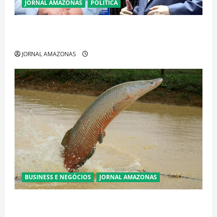
JORNAL AMAZONAS
POLÍTICA
Cenário eleitoral no Amazonas aponta disputa
acirrada entre Omar Aziz e Maria do Carmo
JORNAL AMAZONAS
BUSINESS E NEGÓCIOS
JORNAL AMAZONAS
Ibama declara pirarucu espécie invasora fora da
Amazônia e libera abate sem restrições