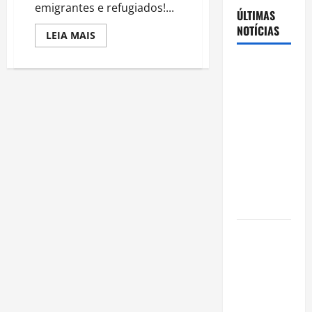
emigrantes e refugiados!...
ÚLTIMAS
NOTÍCIAS
Read
LEIA MAIS
more
about
COLETIVO
Cenário
MEU
eleitoral no
BB
COMEMORA
Amazonas
2
ANOS
aponta
E
RECEBE
disputa
ANTONIA
acirrada
PHILIPPSEN
BOAVENTURA
entre Omar
NO
CIRCUITO
Aziz e Maria
DA
FÁBRICA
do Carmo
BHERING
Ibama
declara
pirarucu
espécie
invasora