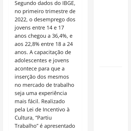
Planejamento
Segundo dados do IBGE,
financeiro é
no primeiro trimestre de
a chave
2022, o desemprego dos
para
jovens entre 14 e 17
preservar
anos chegou a 36,4%, e
patrimônio
aos 22,8% entre 18 a 24
e garantir o
anos. A capacitação de
futuro da
adolescentes e jovens
família
acontece para que a
Garimpo
inserção dos mesmos
ilegal
no mercado de trabalho
transforma
seja uma experiência
redes
mais fácil.
Realizado
sociais em
vitrine para
pela Lei de Incentivo à
atividade
Cultura, “Partiu
clandestina
Trabalho” é apresentado