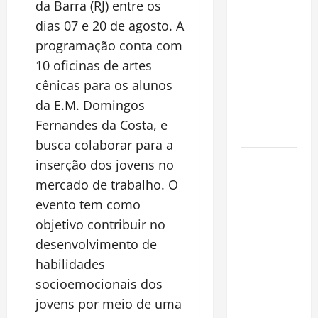
da Barra (RJ) entre os
pirarucu
dias 07 e 20 de agosto. A
espécie
invasora
programação conta com
fora da
10 oficinas de artes
Amazônia e
cênicas para os alunos
libera abate
da E.M. Domingos
sem
Fernandes da Costa, e
restrições
busca colaborar para a
Manaus
inserção dos jovens no
Além dos
mercado de trabalho.
O
Cartões-
evento tem como
Postais:
objetivo contribuir no
Descubra
desenvolvimento de
Espaços
habilidades
Gratuitos
socioemocionais dos
que
Revelam a
jovens por meio de uma