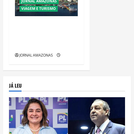
JORNAL AMAZONAS
VIAGEM E TURISMO
Manaus Além dos Cartões-
Postais: Descubra Espaços
Gratuitos que Revelam a
Alma da Cidade
JORNAL AMAZONAS
JÁ LEU