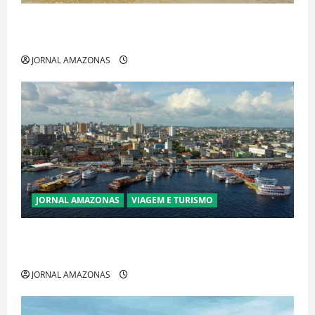
Ibama declara pirarucu espécie invasora fora da
Amazônia e libera abate sem restrições
JORNAL AMAZONAS
JORNAL AMAZONAS
VIAGEM E TURISMO
Manaus Além dos Cartões-Postais: Descubra
Espaços Gratuitos que Revelam a Alma da Cidade
JORNAL AMAZONAS