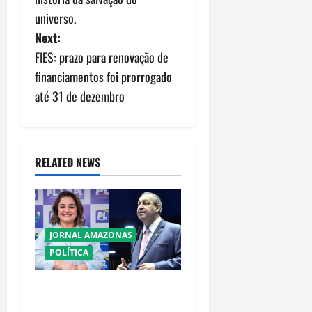
t
universo.
n
Next:
FIES: prazo para renovação de
a
financiamentos foi prorrogado
v
até 31 de dezembro
i
g
RELATED NEWS
a
t
JORNAL AMAZONAS
i
POLÍTICA
o
Cenário eleitoral no
n
Amazonas aponta disputa