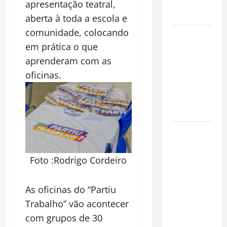
Alma da
apresentação teatral,
Cidade
aberta à toda a escola e
comunidade, colocando
Incêndios
em prática o que
Florestais
na
aprenderam com as
Amazônia
oficinas.
Ameaçam o
Futuro do
Bioma
Castanha-
do-Pará ou
Castanha-
Foto :Rodrigo Cordeiro
da-
Amazônia?
As oficinas do “Partiu
Conheça o
Trabalho” vão acontecer
Tesouro
com grupos de 30
Brasileiro