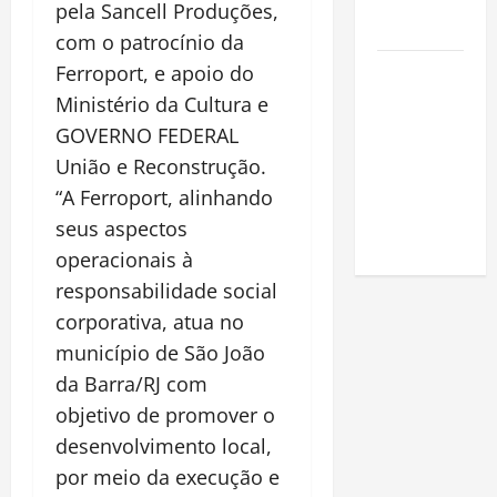
na
pela Sancell Produções,
Amazônia
com o patrocínio da
Como fazer
Ferroport, e apoio do
uma horta
Ministério da Cultura e
em casa:
GOVERNO FEDERAL
guia
União e Reconstrução.
completo
“A Ferroport, alinhando
para
seus aspectos
iniciantes
operacionais à
responsabilidade social
corporativa, atua no
município de São João
da Barra/RJ com
objetivo de promover o
desenvolvimento local,
por meio da execução e