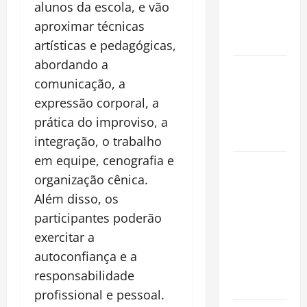
alunos da escola, e vão
que
Conquista o
aproximar técnicas
Mundo
artísticas e pedagógicas,
abordando a
Oropouche:
comunicação, a
Uma
expressão corporal, a
Doença
Tropical
prática do improviso, a
Emergente
integração, o trabalho
em equipe, cenografia e
Dengue,
organização cênica.
zika e
Além disso, os
chikungunya:
como
participantes poderão
prevenir as
exercitar a
doenças do
autoconfiança e a
Aedes
responsabilidade
aegypti
profissional e pessoal.