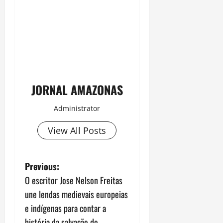
JORNAL AMAZONAS
Administrator
View All Posts
P
Previous:
O escritor Jose Nelson Freitas
o
une lendas medievais europeias
s
e indígenas para contar a
história da salvação do