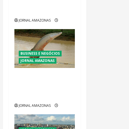
acirrada entre Omar Aziz e
Maria do Carmo
JORNAL AMAZONAS
BUSINESS E NEGÓCIOS
JORNAL AMAZONAS
Ibama declara pirarucu
espécie invasora fora da
Amazônia e libera abate sem
restrições
JORNAL AMAZONAS