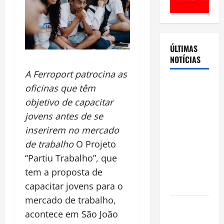
ÚLTIMAS
NOTÍCIAS
A Ferroport patrocina as
Cenário
oficinas que têm
eleitoral no
objetivo de capacitar
Amazonas
jovens antes de se
aponta
inserirem no mercado
disputa
de trabalho
O Projeto
acirrada
“Partiu Trabalho”, que
entre Omar
tem a proposta de
Aziz e Maria
do Carmo
capacitar jovens para o
mercado de trabalho,
Ibama
acontece em São João
declara