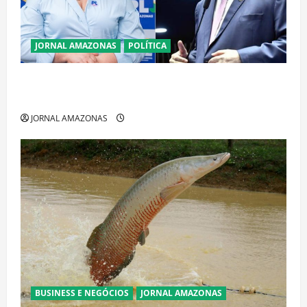
JORNAL AMAZONAS
POLÍTICA
Cenário eleitoral no Amazonas aponta disputa
acirrada entre Omar Aziz e Maria do Carmo
JORNAL AMAZONAS
BUSINESS E NEGÓCIOS
JORNAL AMAZONAS