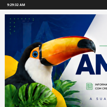
Skip
9:29:34 AM
to
content