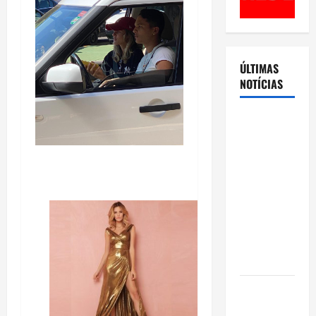
ÚLTIMAS
NOTÍCIAS
Cenário
eleitoral no
Amazonas
aponta
disputa
acirrada
entre Omar
Aziz e Maria
do Carmo
Ibama
declara