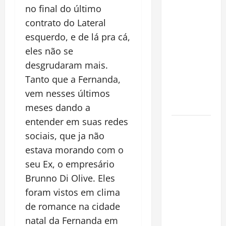
Planejamento
no final do último
financeiro é
contrato do Lateral
a chave
esquerdo, e de lá pra cá,
para
eles não se
preservar
desgrudaram mais.
patrimônio
Tanto que a Fernanda,
e garantir o
futuro da
vem nesses últimos
família
meses dando a
entender em suas redes
Garimpo
sociais, que ja não
ilegal
estava morando com o
transforma
redes
seu Ex, o empresário
sociais em
Brunno Di Olive. Eles
vitrine para
foram vistos em clima
atividade
de romance na cidade
clandestina
natal da Fernanda em