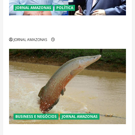
JORNAL AMAZONAS
POLÍTICA
Cenário eleitoral no Amazonas aponta disputa
acirrada entre Omar Aziz e Maria do Carmo
JORNAL AMAZONAS
BUSINESS E NEGÓCIOS
JORNAL AMAZONAS
Ibama declara pirarucu espécie invasora fora da