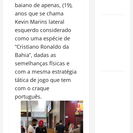
Alma da
baiano de apenas, (19),
Cidade
anos que se chama
Incêndios
Kevin Marins lateral
Florestais
esquerdo considerado
na
como uma espécie de
Amazônia
“Cristiano Ronaldo da
Ameaçam o
Bahia”, dadas as
Futuro do
semelhanças físicas e
Bioma
com a mesma estratégia
Castanha-
tática de jogo que tem
do-Pará ou
com o craque
Castanha-
português.
da-
Amazônia?
Conheça o
Tesouro
Brasileiro