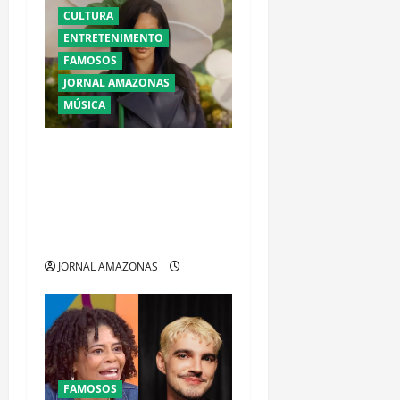
CULTURA
ENTRETENIMENTO
FAMOSOS
JORNAL AMAZONAS
MÚSICA
Ataque a tiros contra
mansão de Rihanna em
Beverly Hills provoca
tensão e mobiliza
autoridades
JORNAL AMAZONAS
FAMOSOS