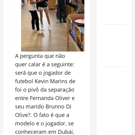
que
Conquista o
Mundo
Oropouche:
Uma
Doença
Tropical
A pergunta que não
Emergente
quer calar é a seguinte:
será que o jogador de
Dengue,
zika e
futebol Kevin Marins de
chikungunya:
foi o pivô da separação
como
entre Fernanda Oliver e
prevenir as
seu marido Brunno Di
doenças do
Olive?. O fato é que a
Aedes
modelo e o jogador, se
aegypti
conheceram em Dubai,