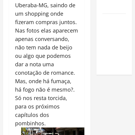
na
Uberaba-MG, saindo de
Amazônia
um shopping onde
Como fazer
fizeram compras juntos.
uma horta
Nas fotos elas aparecem
em casa:
apenas conversando,
guia
não tem nada de beijo
completo
ou algo que podemos
para
dar a nota uma
iniciantes
conotação de romance.
Mas, onde há fumaça,
há fogo não é mesmo?.
Só nos resta torcida,
para os próximos
capítulos dos
pombinhos.