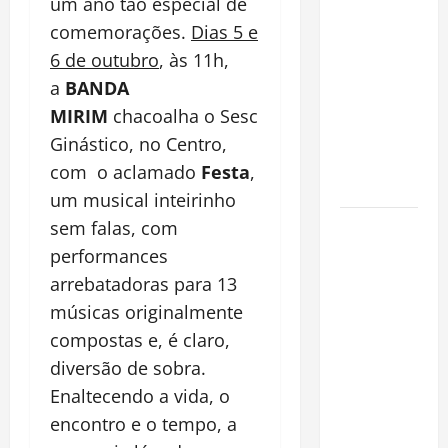
um ano tão especial de
pirarucu
comemorações.
Dias 5 e
espécie
6 de outubro
, às 11h,
invasora
fora da
a
BANDA
Amazônia e
MIRIM
chacoalha o Sesc
libera abate
Ginástico, no Centro,
sem
com o aclamado
Festa
,
restrições
um musical inteirinho
Manaus
sem falas, com
Além dos
performances
Cartões-
arrebatadoras para 13
Postais:
músicas originalmente
Descubra
compostas e, é claro,
Espaços
diversão de sobra.
Gratuitos
Enaltecendo a vida, o
que
encontro e o tempo, a
Revelam a