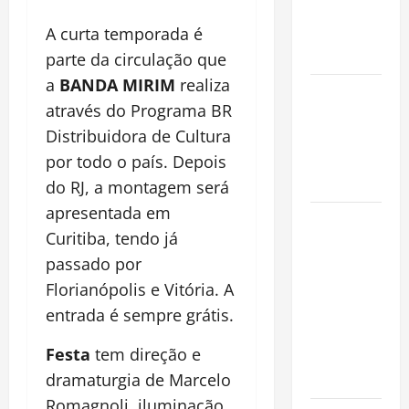
que
Conquista o
A curta temporada é
Mundo
parte da circulação que
a
BANDA MIRIM
realiza
Oropouche:
através do Programa BR
Uma
Distribuidora de Cultura
Doença
Tropical
por todo o país. Depois
Emergente
do RJ, a montagem será
apresentada em
Dengue,
Curitiba, tendo já
zika e
passado por
chikungunya:
como
Florianópolis e Vitória. A
prevenir as
entrada é sempre grátis.
doenças do
Festa
tem direção e
Aedes
aegypti
dramaturgia de Marcelo
Romagnoli, iluminação