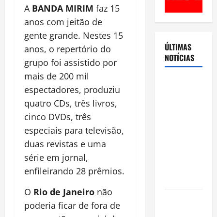
A
BANDA MIRIM
faz 15
anos com jeitão de
gente grande. Nestes 15
ÚLTIMAS
anos, o repertório do
NOTÍCIAS
grupo foi assistido por
mais de 200 mil
Cenário
espectadores, produziu
eleitoral no
quatro CDs, três livros,
Amazonas
cinco DVDs, três
aponta
especiais para televisão,
disputa
acirrada
duas revistas e uma
entre Omar
série em jornal,
Aziz e Maria
enfileirando 28 prêmios.
do Carmo
O
Rio de Janeiro
não
Ibama
poderia ficar de fora de
declara