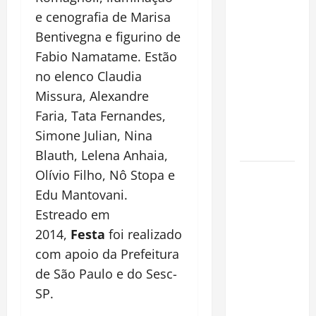
Planejamento
e cenografia de Marisa
financeiro é
Bentivegna e figurino de
a chave
Fabio Namatame. Estão
para
preservar
no elenco Claudia
patrimônio
Missura, Alexandre
e garantir o
Faria, Tata Fernandes,
futuro da
Simone Julian, Nina
família
Blauth, Lelena Anhaia,
Garimpo
Olívio Filho, Nô Stopa e
ilegal
Edu Mantovani.
transforma
Estreado em
redes
2014,
Festa
foi realizado
sociais em
com apoio da Prefeitura
vitrine para
de São Paulo e do Sesc-
atividade
SP.
clandestina