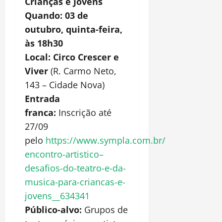
Crianças e Jovens
Quando: 03 de
outubro, quinta-feira,
à
s 18h30
Local:
Circo Crescer e
Viver
(R. Carmo Neto,
143 – Cidade Nova)
Entrada
franca:
Inscrição até
27/09
pelo
https://www.sympla.com.br/
encontro-artistico–
desafios-
do-teatro-e-da-
musica-para-
criancas-e-
jovens__634341
Público-alvo:
Grupos de