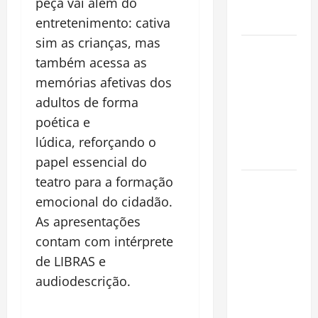
Alma da
peça vai além do
Cidade
entretenimento: cativa
sim as crianças, mas
Incêndios
também acessa as
Florestais
memórias afetivas dos
na
Amazônia
adultos de forma
Ameaçam o
poética e
Futuro do
lúdica, reforçando o
Bioma
papel essencial do
teatro para a formação
Castanha-
do-Pará ou
emocional do cidadão.
Castanha-
As apresentações
da-
contam com intérprete
Amazônia?
de LIBRAS e
Conheça o
audiodescrição.
Tesouro
Brasileiro