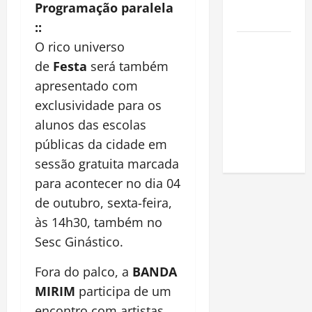
na
Programação paralela
Amazônia
::
Como fazer
O rico universo
uma horta
de
Festa
será também
em casa:
apresentado com
guia
exclusividade para os
completo
alunos das escolas
para
públicas da cidade em
iniciantes
sessão gratuita marcada
para acontecer no dia 04
de outubro, sexta-feira,
às 14h30, também no
Sesc Ginástico.
Fora do palco, a
BANDA
MIRIM
participa de um
encontro com artistas,