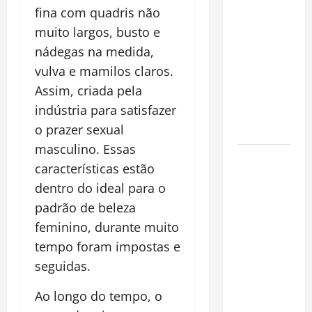
pirarucu
fina com quadris não
espécie
muito largos, busto e
invasora
nádegas na medida,
fora da
vulva e mamilos claros.
Amazônia e
Assim, criada pela
libera abate
indústria para satisfazer
sem
o prazer sexual
restrições
masculino. Essas
Manaus
características estão
Além dos
dentro do ideal para o
Cartões-
padrão de beleza
Postais:
feminino, durante muito
Descubra
Espaços
tempo foram impostas e
Gratuitos
seguidas.
que
Ao longo do tempo, o
Revelam a