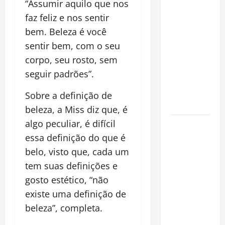
“Assumir aquilo que nos
Planejamento
financeiro é
faz feliz e nos sentir
a chave
bem. Beleza é você
para
sentir bem, com o seu
preservar
corpo, seu rosto, sem
patrimônio
seguir padrões”.
e garantir o
futuro da
Sobre a definição de
família
beleza, a Miss diz que, é
algo peculiar, é difícil
Garimpo
ilegal
essa definição do que é
transforma
belo, visto que, cada um
redes
tem suas definições e
sociais em
gosto estético, “não
vitrine para
existe uma definição de
atividade
beleza”, completa.
clandestina