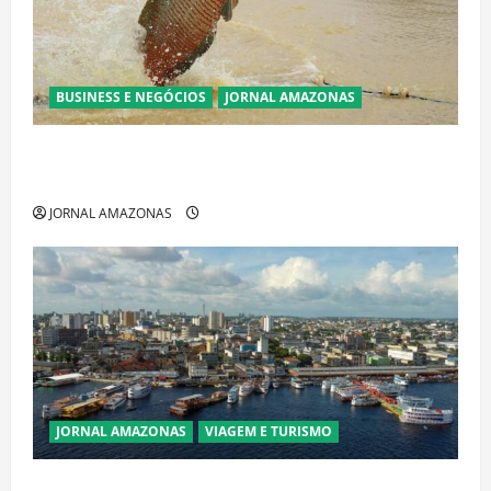
BUSINESS E NEGÓCIOS
JORNAL AMAZONAS
Ibama declara pirarucu espécie invasora fora da
Amazônia e libera abate sem restrições
JORNAL AMAZONAS
JORNAL AMAZONAS
VIAGEM E TURISMO
Manaus Além dos Cartões-Postais: Descubra