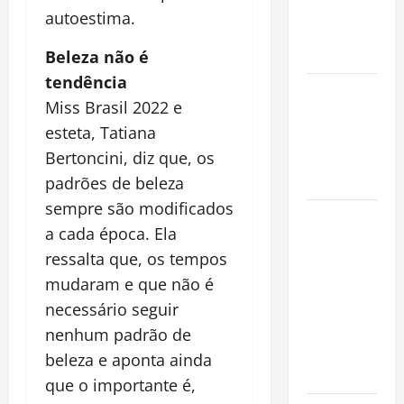
que
autoestima.
Conquista o
Mundo
Beleza não é
tendência
Oropouche:
Miss Brasil 2022 e
Uma
esteta, Tatiana
Doença
Bertoncini, diz que, os
Tropical
Emergente
padrões de beleza
sempre são modificados
Dengue,
a cada época. Ela
zika e
ressalta que, os tempos
chikungunya:
mudaram e que não é
como
prevenir as
necessário seguir
doenças do
nenhum padrão de
Aedes
beleza e aponta ainda
aegypti
que o importante é,