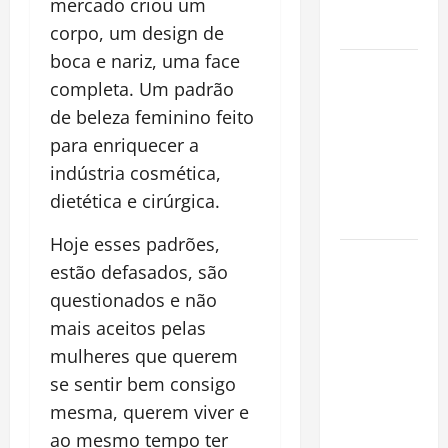
Alma da
mercado criou um
Cidade
corpo, um design de
boca e nariz, uma face
Incêndios
completa. Um padrão
Florestais
de beleza feminino feito
na
Amazônia
para enriquecer a
Ameaçam o
indústria cosmética,
Futuro do
dietética e cirúrgica.
Bioma
Hoje esses padrões,
Castanha-
estão defasados, são
do-Pará ou
questionados e não
Castanha-
mais aceitos pelas
da-
mulheres que querem
Amazônia?
se sentir bem consigo
Conheça o
Tesouro
mesma, querem viver e
Brasileiro
ao mesmo tempo ter