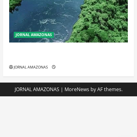
JORNAL AMAZONAS
Incêndios Florestais na Amazônia Ameaçam o Futuro
do Bioma
JORNAL AMAZONAS
JORNAL AMAZONAS
|
MoreNews
by AF themes.