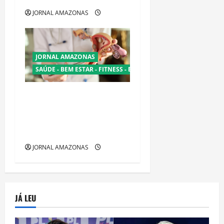
JORNAL AMAZONAS
JORNAL AMAZONAS
SAÚDE - BEM ESTAR - FITNESS - ESPORTE
Fertilização in vitro
reacende debate sobre
segurança após morte de
juíza em São Paulo
JORNAL AMAZONAS
JÁ LEU