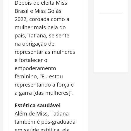
na
Depois de eleita Miss
Amazônia
Brasil e Miss Goiás
2022, coroada como a
Como fazer
uma horta
mulher mais bela do
em casa:
país, Tatiana, se sente
guia
na obrigação de
completo
representar as mulheres
para
e fortalecer o
iniciantes
empoderamento
feminino, “Eu estou
representando a força e
a garra [das mulheres]”.
Estética saudável
Além de Miss, Tatiana
também é pós-graduada
em saúde estética, ela