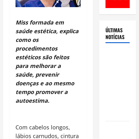
Miss formada em
ÚLTIMAS
saúde estética, explica
NOTÍCIAS
como os
procedimentos
Cenário
estéticos são feitos
eleitoral no
para melhorar a
Amazonas
saúde, prevenir
aponta
doenças e ao mesmo
disputa
acirrada
tempo promover a
entre Omar
autoestima.
Aziz e Maria
do Carmo
Com cabelos longos,
Ibama
declara
lábios carnudos, cintura