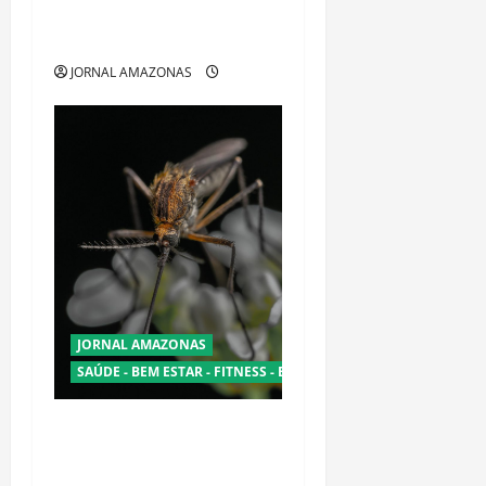
Oropouche: Uma Doença
Tropical Emergente
JORNAL AMAZONAS
JORNAL AMAZONAS
SAÚDE - BEM ESTAR - FITNESS - ESPORTE
Dengue, zika e chikungunya:
como prevenir as doenças
do Aedes aegypti