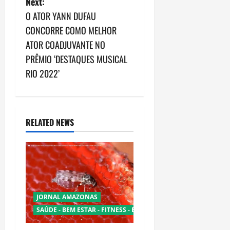
Next:
n
O ATOR YANN DUFAU
CONCORRE COMO MELHOR
a
ATOR COADJUVANTE NO
v
PRÊMIO ‘DESTAQUES MUSICAL
RIO 2022’
i
g
a
RELATED NEWS
t
i
o
JORNAL AMAZONAS
n
SAÚDE - BEM ESTAR - FITNESS - ESPORTE