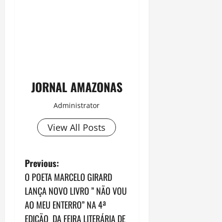
JORNAL AMAZONAS
Administrator
View All Posts
P
Previous:
O POETA MARCELO GIRARD
o
LANÇA NOVO LIVRO ” NÃO VOU
s
AO MEU ENTERRO” NA 4ª
EDIÇÃO DA FEIRA LITERÁRIA DE