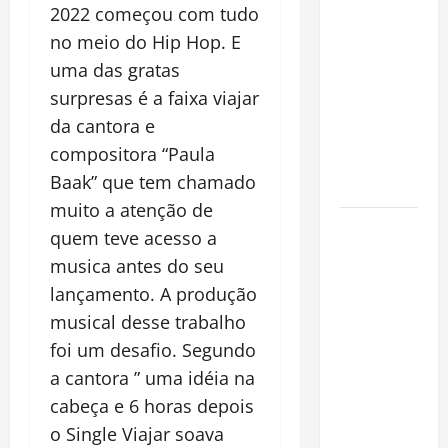
pirarucu
2022 começou com tudo
espécie
no meio do Hip Hop. E
invasora
uma das gratas
fora da
surpresas é a faixa viajar
Amazônia e
da cantora e
libera abate
compositora “Paula
sem
Baak” que tem chamado
restrições
muito a atenção de
Manaus
quem teve acesso a
Além dos
musica antes do seu
Cartões-
lançamento. A produção
Postais:
musical desse trabalho
Descubra
foi um desafio. Segundo
Espaços
Gratuitos
a cantora ” uma idéia na
que
cabeça e 6 horas depois
Revelam a
o Single Viajar soava