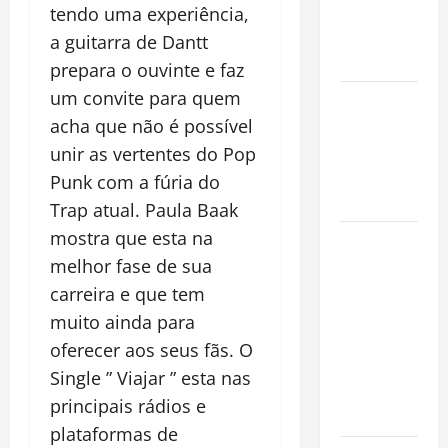
que
tendo uma experiência,
Conquista o
a guitarra de Dantt
Mundo
prepara o ouvinte e faz
um convite para quem
Oropouche:
acha que não é possível
Uma
Doença
unir as vertentes do Pop
Tropical
Punk com a fúria do
Emergente
Trap atual. Paula Baak
mostra que esta na
Dengue,
melhor fase de sua
zika e
chikungunya:
carreira e que tem
como
muito ainda para
prevenir as
oferecer aos seus fãs. O
doenças do
Single ” Viajar ” esta nas
Aedes
principais rádios e
aegypti
plataformas de