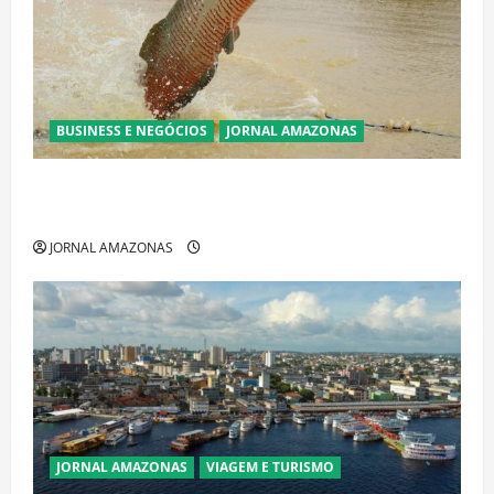
BUSINESS E NEGÓCIOS
JORNAL AMAZONAS
Ibama declara pirarucu espécie invasora fora da
Amazônia e libera abate sem restrições
JORNAL AMAZONAS
JORNAL AMAZONAS
VIAGEM E TURISMO