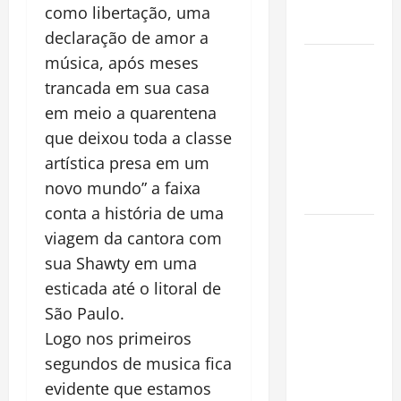
Alma da
como libertação, uma
Cidade
declaração de amor a
Incêndios
música, após meses
Florestais
trancada em sua casa
na
em meio a quarentena
Amazônia
que deixou toda a classe
Ameaçam o
artística presa em um
Futuro do
novo mundo” a faixa
Bioma
conta a história de uma
Castanha-
viagem da cantora com
do-Pará ou
sua Shawty em uma
Castanha-
esticada até o litoral de
da-
São Paulo.
Amazônia?
Logo nos primeiros
Conheça o
segundos de musica fica
Tesouro
evidente que estamos
Brasileiro