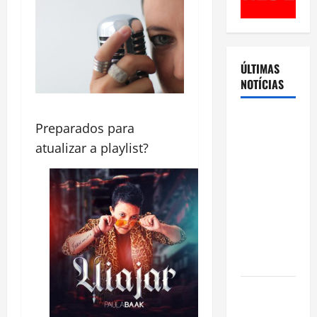
ÚLTIMAS
NOTÍCIAS
Cenário
Preparados para
eleitoral no
atualizar a playlist?
Amazonas
aponta
disputa
acirrada
entre Omar
Aziz e Maria
do Carmo
Ibama
declara