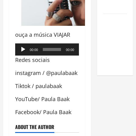
na
Amazônia
Como fazer
uma horta
ouça a música VIAJAR
em casa:
guia
Tocador
completo
00:00
00:00
de
para
Redes sociais
áudio
iniciantes
instagram / @paulabaak
Tiktok / paulabaak
YouTube/ Paula Baak
Facebook/ Paula Baak
ABOUT THE AUTHOR