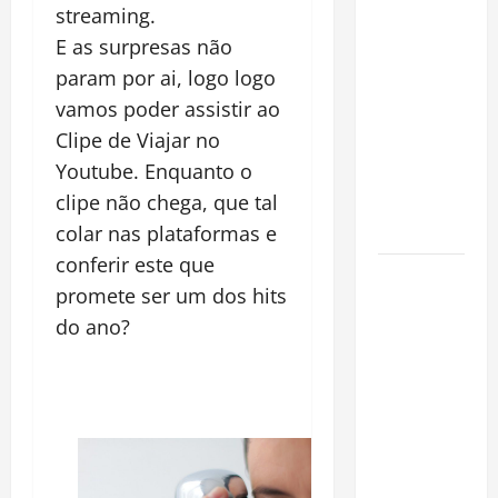
Planejamento
streaming.
financeiro é
E as surpresas não
a chave
param por ai, logo logo
para
vamos poder assistir ao
preservar
Clipe de Viajar no
patrimônio
Youtube. Enquanto o
e garantir o
clipe não chega, que tal
futuro da
família
colar nas plataformas e
conferir este que
Garimpo
promete ser um dos hits
ilegal
do ano?
transforma
redes
sociais em
vitrine para
atividade
clandestina