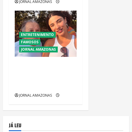
JORNAL AMAZONAS
ENTRETENIMENTO
FAMOSOS
JORNAL AMAZONAS
Gabriela Versiani
compartilha dor pela perda
do avô: “Levo seu amor
comigo”
JORNAL AMAZONAS
JÁ LEU