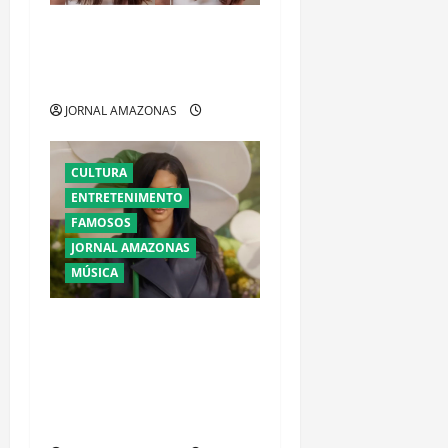
Larissa Manoela abre o
coração sobre diagnóstico e
sonho de ser mãe
JORNAL AMAZONAS
CULTURA
ENTRETENIMENTO
FAMOSOS
JORNAL AMAZONAS
MÚSICA
Ataque a tiros contra
mansão de Rihanna em
Beverly Hills provoca
tensão e mobiliza
autoridades