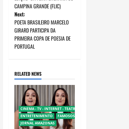
t
CAMPINA GRANDE (FLIC)
n
Next:
POETA BRASILEIRO MARCELO
a
GIRARD PARTICIPA DA
v
PRIMEIRA COPA DE POESIA DE
PORTUGAL
i
g
a
RELATED NEWS
t
i
o
CINEMA - TV - INTERNET - TEATRO
ENTRETENIMENTO
FAMOSOS
n
JORNAL AMAZONAS