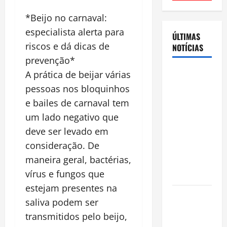
*Beijo no carnaval:
especialista alerta para
ÚLTIMAS
riscos e dá dicas de
NOTÍCIAS
prevenção*
Cenário
A prática de beijar várias
eleitoral no
pessoas nos bloquinhos
Amazonas
e bailes de carnaval tem
aponta
um lado negativo que
disputa
deve ser levado em
acirrada
consideração. De
entre Omar
maneira geral, bactérias,
Aziz e Maria
vírus e fungos que
do Carmo
estejam presentes na
Ibama
saliva podem ser
declara
transmitidos pelo beijo,
pirarucu