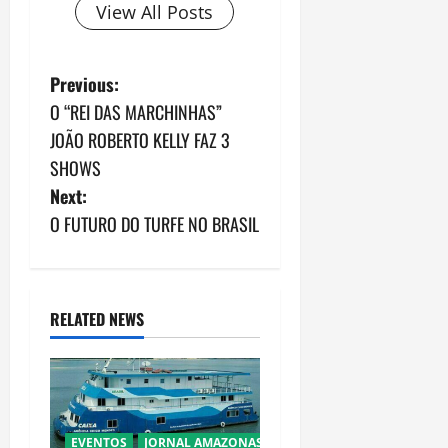
View All Posts
P
Previous:
O “REI DAS MARCHINHAS”
o
JOÃO ROBERTO KELLY FAZ 3
s
SHOWS
Next:
t
O FUTURO DO TURFE NO BRASIL
n
a
RELATED NEWS
v
i
g
EVENTOS
JORNAL AMAZONAS