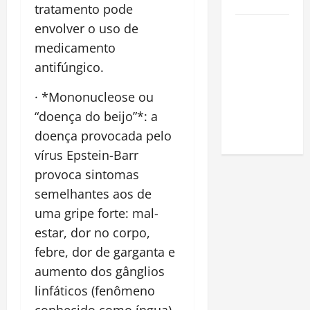
Amazônia
tratamento pode
Como fazer
envolver o uso de
uma horta
medicamento
em casa:
antifúngico.
guia
· *Mononucleose ou
completo
para
“doença do beijo”*: a
iniciantes
doença provocada pelo
vírus Epstein-Barr
provoca sintomas
semelhantes aos de
uma gripe forte: mal-
estar, dor no corpo,
febre, dor de garganta e
aumento dos gânglios
linfáticos (fenômeno