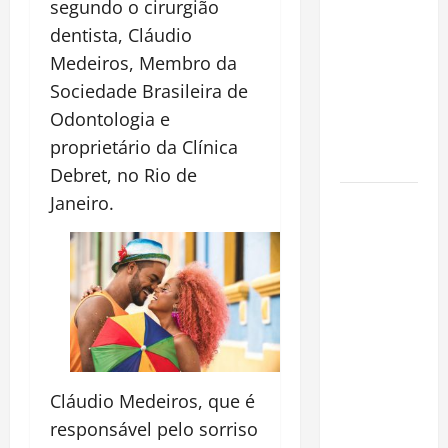
segundo o cirurgião
espécie
dentista, Cláudio
invasora
fora da
Medeiros, Membro da
Amazônia e
Sociedade Brasileira de
libera abate
Odontologia e
sem
proprietário da Clínica
restrições
Debret, no Rio de
Manaus
Janeiro.
Além dos
Cartões-
Postais:
Descubra
Espaços
Gratuitos
que
Cláudio Medeiros, que é
Revelam a
Alma da
responsável pelo sorriso