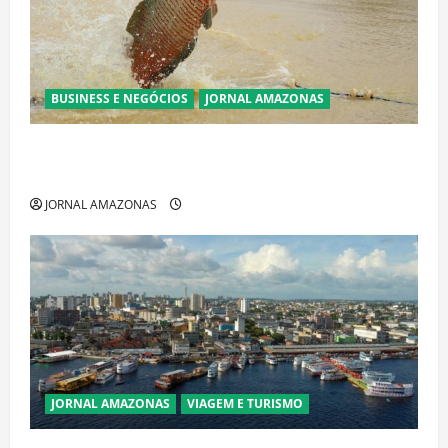
BUSINESS E NEGÓCIOS
JORNAL AMAZONAS
Ibama declara pirarucu espécie invasora fora da
Amazônia e libera abate sem restrições
JORNAL AMAZONAS
JORNAL AMAZONAS
VIAGEM E TURISMO