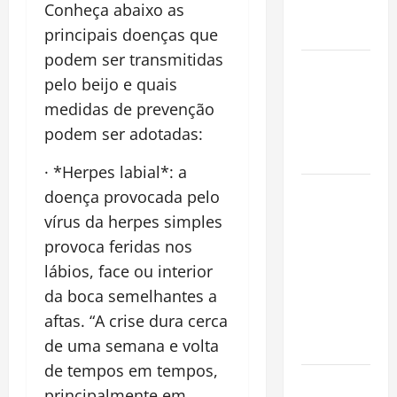
Conheça abaixo as
Conquista o
Mundo
principais doenças que
podem ser transmitidas
Oropouche:
pelo beijo e quais
Uma
medidas de prevenção
Doença
podem ser adotadas:
Tropical
Emergente
· *Herpes labial*: a
Dengue,
doença provocada pelo
zika e
vírus da herpes simples
chikungunya:
provoca feridas nos
como
lábios, face ou interior
prevenir as
da boca semelhantes a
doenças do
aftas. “A crise dura cerca
Aedes
de uma semana e volta
aegypti
de tempos em tempos,
Planejamento
principalmente em