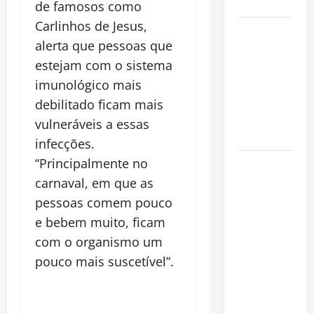
Cidade
de famosos como
Carlinhos de Jesus,
Incêndios
alerta que pessoas que
Florestais
estejam com o sistema
na
Amazônia
imunológico mais
Ameaçam o
debilitado ficam mais
Futuro do
vulneráveis a essas
Bioma
infecções.
“Principalmente no
Castanha-
do-Pará ou
carnaval, em que as
Castanha-
pessoas comem pouco
da-
e bebem muito, ficam
Amazônia?
com o organismo um
Conheça o
pouco mais suscetível”.
Tesouro
Brasileiro
que