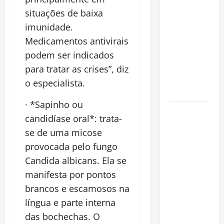
financeiro é
situações de baixa
a chave
imunidade.
para
Medicamentos antivirais
preservar
patrimônio
podem ser indicados
e garantir o
para tratar as crises”, diz
futuro da
o especialista.
família
· *Sapinho ou
Garimpo
candidíase oral*: trata-
ilegal
se de uma micose
transforma
provocada pelo fungo
redes
Candida albicans. Ela se
sociais em
vitrine para
manifesta por pontos
atividade
brancos e escamosos na
clandestina
língua e parte interna
na
das bochechas. O