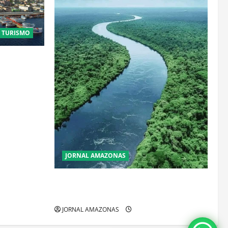
E TURISMO
stais:
que
JORNAL AMAZONAS
Incêndios Florestais na Amazônia
Ameaçam o Futuro do Bioma
JORNAL AMAZONAS