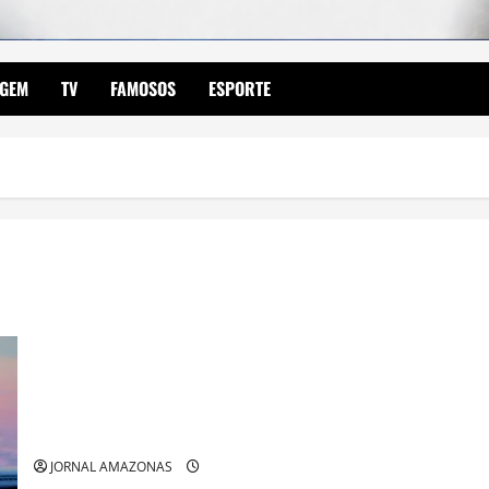
AGEM
TV
FAMOSOS
ESPORTE
Hotel voador poderá hospedar até 5 mil pessoas e nunca
pousará
JORNAL AMAZONAS