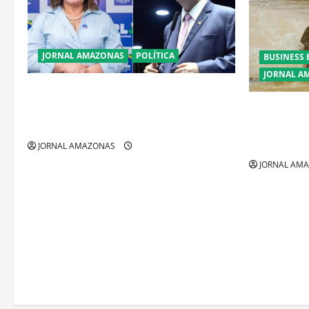
JORNAL AMAZONAS
POLÍTICA
BUSINESS 
JORNAL A
Cenário eleitoral no Amazonas aponta
disputa acirrada entre Omar Aziz e Maria
Ibama decla
do Carmo
fora da Ama
restrições
JORNAL AMAZONAS
JORNAL AM