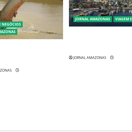
JORNAL AMAZONAS
VIAGEM 
E NEGÓCIOS
MAZONAS
Manaus Além dos Cartões-Po
Descubra Espaços Gratuitos 
ra pirarucu espécie invasora
Revelam a Alma da Cidade
zônia e libera abate sem
JORNAL AMAZONAS
AZONAS