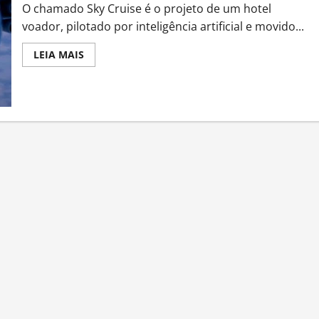
O chamado Sky Cruise é o projeto de um hotel
voador, pilotado por inteligência artificial e movido...
Read
LEIA MAIS
more
about
Hotel
voador
poderá
hospedar
até
5
mil
pessoas
e
nunca
pousará