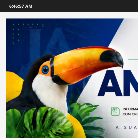
Skip
6:46:58 AM
to
content