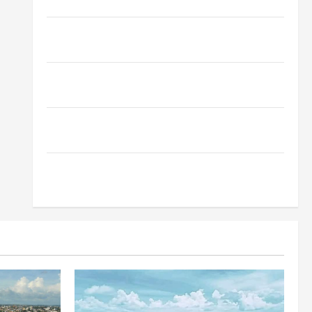
Oropouche: Uma Doença Tropical Emergente
Dengue, zika e chikungunya: como prevenir as
doenças do Aedes aegypti
Planejamento financeiro é a chave para preservar
patrimônio e garantir o futuro da família
Garimpo ilegal transforma redes sociais em vitrine
para atividade clandestina na Amazônia
Como fazer uma horta em casa: guia completo para
iniciantes